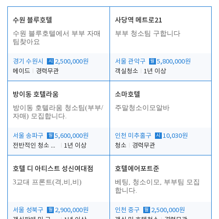
수원 블루호텔
사당역 메트로21
수원 블루호텔에서 부부 자매
부부 청소팀 구합니다
팀찾아요
경기 수원시
시
2,500,000원
서울 관악구
월
5,800,000원
메이드
경력무관
객실청소
1년 이상
방이동 호텔라움
소마호텔
방이동 호텔라움 청소팀(부부/
주말청소이모알바
자매) 모집합니다.
서울 송파구
월
5,600,000원
인천 미추홀구
시
10,030원
전반적인 청소 업무(객실청소.객실정리)
1년 이상
청소
경력무관
호텔 디 아티스트 성신여대점
호텔에어포트준
3교대 프론트(격,비,비)
베팅, 청소이모, 부부팀 모집
합니다.
서울 성북구
월
2,900,000원
인천 중구
월
2,500,000원