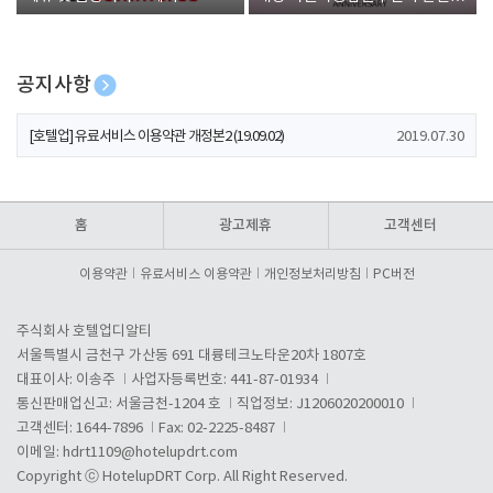
폰 증정
공지사항
[호텔업] 개인정보 처리방침 개정본1 (19.09.02)
2019.07.30
[호텔업] 유료서비스 이용약관 개정본2 (19.09.02)
2019.07.30
[호텔업] 개인정보 처리방침 개정본2 (19.09.02)
2019.07.30
홈
광고제휴
고객센터
이용약관
유료서비스 이용약관
개인정보처리방침
PC버전
주식회사 호텔업디알티
서울특별시 금천구 가산동 691 대륭테크노타운20차 1807호
대표이사: 이송주
사업자등록번호: 441-87-01934
통신판매업신고: 서울금천-1204 호
직업정보: J1206020200010
고객센터: 1644-7896
Fax: 02-2225-8487
이메일:
hdrt1109@hotelupdrt.com
Copyright ⓒ HotelupDRT Corp. All Right Reserved.