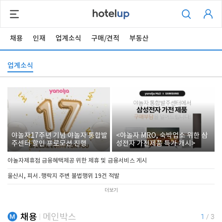
채용
인재
업계소식
구매/견적
부동산
업계소식
야놀자17주년 기념 야놀자 통합발
<야놀자 MRO, 숙박업소 위한 삼
주센터 할인 프로모션 진행
성전자 가전제품 특가 개시>
야놀자제휴점 금융혜택제공 위한 제휴 및 금융서비스 게시
울산시, 피서․행락지 주변 불법행위 19건 적발
더보기
채용
메인박스
1
/
3