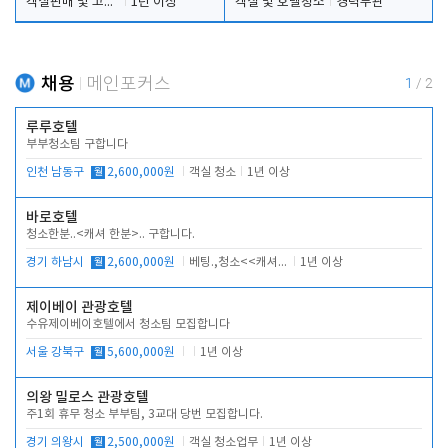
객실판매 및 고객응대
1년 이상
객실 및 호텔청소
경력무관
채용
메인포커스
1
/
2
루루호텔
부부청소팀 구합니다
인천 남동구
월
2,600,000원
객실 청소
1년 이상
바로호텔
청소한분..<캐셔 한분>.. 구합니다.
경기 하남시
월
2,600,000원
베팅.,청소<<캐셔 모셔봅니다.
1년 이상
제이베이 관광호텔
수유제이베이호텔에서 청소팀 모집합니다
서울 강북구
월
5,600,000원
1년 이상
의왕 밀로스 관광호텔
주1회 휴무 청소 부부팀, 3교대 당번 모집합니다.
경기 의왕시
월
2,500,000원
객실 청소업무
1년 이상