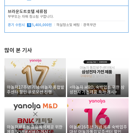
브라운도트호텔 세류점
부부또는 자매 청소팀 구합니다.
경기 수원시
월
5,400,000원
객실청소및 베팅
경력무관
많이 본 기사
야놀자17주년 기념 야놀자 통합발
<야놀자 MRO, 숙박업소 위한 삼
주센터 할인 프로모션 진행
성전자 가전제품 특가 개시>
야놀자제휴점 금융혜택제공 위한
야놀자16주년 기념 제휴 숙박업주
제휴 및 금융서비스 게시
대상 야놀자통합발주센터 할인쿠