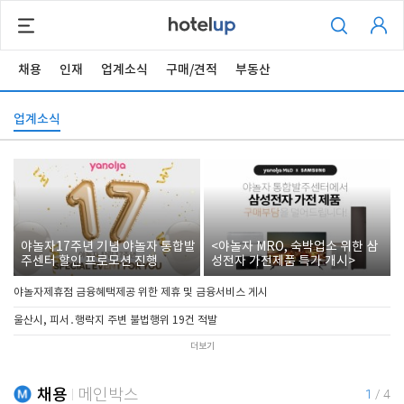
채용
인재
업계소식
구매/견적
부동산
업계소식
야놀자17주년 기념 야놀자 통합발
<야놀자 MRO, 숙박업소 위한 삼
주센터 할인 프로모션 진행
성전자 가전제품 특가 개시>
야놀자제휴점 금융혜택제공 위한 제휴 및 금융서비스 게시
울산시, 피서․행락지 주변 불법행위 19건 적발
더보기
채용
메인박스
1
/
4