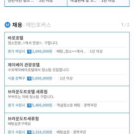
전반적인 청소 업무(객실청소.객실정리)
1년 이상
객실판매 및 고객응대
1년 이상
채용
메인포커스
1
/
2
바로호텔
청소한분..<캐셔 한분>.. 구합니다.
경기 하남시
월
2,600,000원
베팅.,청소<<캐셔 모셔봅니다.
1년 이상
제이베이 관광호텔
수유제이베이호텔에서 청소팀 모집합니다
서울 강북구
월
5,600,000원
1년 이상
브라운도트호텔 세류점
부부또는 자매 청소팀 구합니다.
경기 수원시
월
5,400,000원
객실청소및 베팅
경력무관
브라운도트세류점
베팅삼촌구해요
경기 수원시
월
2,316,930원
베팅삼촌
경력무관