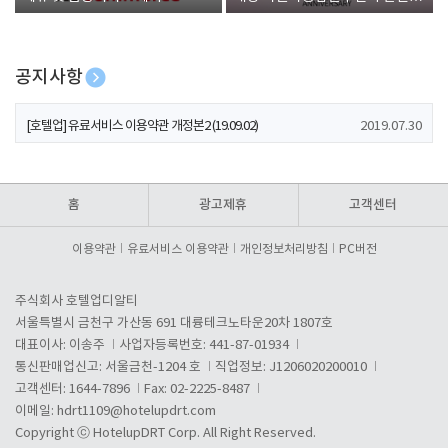
폰 증정
공지사항
[호텔업] 개인정보 처리방침 개정본1 (19.09.02)
2019.07.30
[호텔업] 유료서비스 이용약관 개정본2 (19.09.02)
2019.07.30
[호텔업] 개인정보 처리방침 개정본2 (19.09.02)
2019.07.30
홈
광고제휴
고객센터
이용약관
유료서비스 이용약관
개인정보처리방침
PC버전
주식회사 호텔업디알티
서울특별시 금천구 가산동 691 대륭테크노타운20차 1807호
대표이사: 이송주
사업자등록번호: 441-87-01934
통신판매업신고: 서울금천-1204 호
직업정보: J1206020200010
고객센터: 1644-7896
Fax: 02-2225-8487
이메일:
hdrt1109@hotelupdrt.com
Copyright ⓒ HotelupDRT Corp. All Right Reserved.