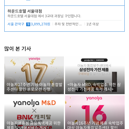
하운드호텔 서울대점
하운드호텔 서울대점 에서 3교대 과장님 구인합니다.
서울 관악구
월
3,099,270원
주차 및 전반적인 당번업무
1년 이상
많이 본 기사
야놀자17주년 기념 야놀자 통합발
<야놀자 MRO, 숙박업소 위한 삼
주센터 할인 프로모션 진행
성전자 가전제품 특가 개시>
야놀자제휴점 금융혜택제공 위한
야놀자16주년 기념 제휴 숙박업주
제휴 및 금융서비스 게시
대상 야놀자통합발주센터 할인쿠