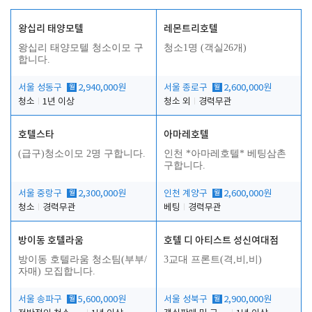
왕십리 태양모텔
레몬트리호텔
왕십리 태양모텔 청소이모 구
청소1명 (객실26개)
합니다.
서울 성동구
월
2,940,000원
서울 종로구
월
2,600,000원
청소
1년 이상
청소 외
경력무관
호텔스타
아마레호텔
(급구)청소이모 2명 구합니다.
인천 *아마레호텔* 베팅삼촌
구합니다.
서울 중랑구
월
2,300,000원
인천 계양구
월
2,600,000원
청소
경력무관
베팅
경력무관
방이동 호텔라움
호텔 디 아티스트 성신여대점
방이동 호텔라움 청소팀(부부/
3교대 프론트(격,비,비)
자매) 모집합니다.
서울 송파구
월
5,600,000원
서울 성북구
월
2,900,000원