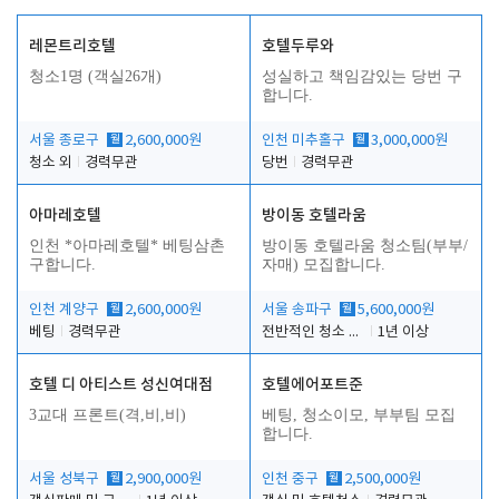
레몬트리호텔
호텔두루와
청소1명 (객실26개)
성실하고 책임감있는 당번 구
합니다.
서울 종로구
월
2,600,000원
인천 미추홀구
월
3,000,000원
청소 외
경력무관
당번
경력무관
아마레호텔
방이동 호텔라움
인천 *아마레호텔* 베팅삼촌
방이동 호텔라움 청소팀(부부/
구합니다.
자매) 모집합니다.
인천 계양구
월
2,600,000원
서울 송파구
월
5,600,000원
베팅
경력무관
전반적인 청소 업무(객실청소.객실정리)
1년 이상
호텔 디 아티스트 성신여대점
호텔에어포트준
3교대 프론트(격,비,비)
베팅, 청소이모, 부부팀 모집
합니다.
서울 성북구
월
2,900,000원
인천 중구
월
2,500,000원