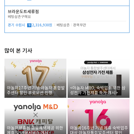
브라운도트세류점
베팅삼촌구해요
경기 수원시
월
2,316,930원
베팅삼촌
경력무관
많이 본 기사
야놀자17주년 기념 야놀자 통합발
<야놀자 MRO, 숙박업소 위한 삼
주센터 할인 프로모션 진행
성전자 가전제품 특가 개시>
야놀자제휴점 금융혜택제공 위한
야놀자16주년 기념 제휴 숙박업주
제휴 및 금융서비스 게시
대상 야놀자통합발주센터 할인쿠