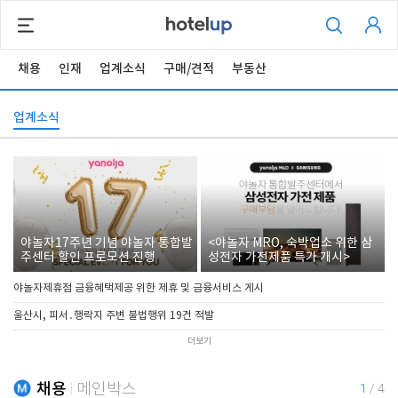
채용
인재
업계소식
구매/견적
부동산
업계소식
야놀자17주년 기념 야놀자 통합발
<야놀자 MRO, 숙박업소 위한 삼
주센터 할인 프로모션 진행
성전자 가전제품 특가 개시>
야놀자제휴점 금융혜택제공 위한 제휴 및 금융서비스 게시
울산시, 피서․행락지 주변 불법행위 19건 적발
더보기
채용
메인박스
1
/
4