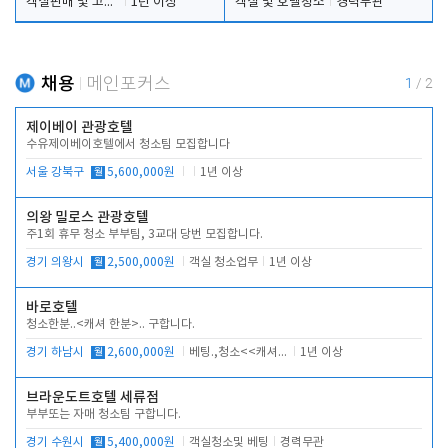
객실판매 및 고객응대
1년 이상
객실 및 호텔청소
경력무관
채용
메인포커스
1
/
2
제이베이 관광호텔
수유제이베이호텔에서 청소팀 모집합니다
서울 강북구
월
5,600,000원
1년 이상
의왕 밀로스 관광호텔
주1회 휴무 청소 부부팀, 3교대 당번 모집합니다.
경기 의왕시
월
2,500,000원
객실 청소업무
1년 이상
바로호텔
청소한분..<캐셔 한분>.. 구합니다.
경기 하남시
월
2,600,000원
베팅.,청소<<캐셔 모셔봅니다.
1년 이상
브라운도트호텔 세류점
부부또는 자매 청소팀 구합니다.
경기 수원시
월
5,400,000원
객실청소및 베팅
경력무관