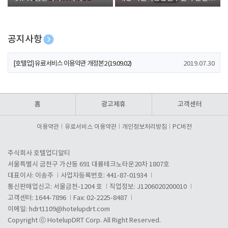
폰 증정
공지사항
[호텔업] 개인정보 처리방침 개정본1 (19.09.02)
2019.07.30
[호텔업] 유료서비스 이용약관 개정본2 (19.09.02)
2019.07.30
[호텔업] 개인정보 처리방침 개정본2 (19.09.02)
2019.07.30
홈
광고제휴
고객센터
이용약관
유료서비스 이용약관
개인정보처리방침
PC버전
주식회사 호텔업디알티
서울특별시 금천구 가산동 691 대륭테크노타운20차 1807호
대표이사: 이송주
사업자등록번호: 441-87-01934
통신판매업신고: 서울금천-1204 호
직업정보: J1206020200010
고객센터: 1644-7896
Fax: 02-2225-8487
이메일:
hdrt1109@hotelupdrt.com
Copyright ⓒ HotelupDRT Corp. All Right Reserved.