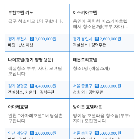
부천호텔 키노
이스키아호텔
급구 청소이모 1명 구합니다.
용인에 위치한 이스키아호텔
에서 청소원2명(부부,자매)을
모집합니다..
경기 부천시
월
2,800,000원
경기 용인시
월
2,600,000원
베팅
1년 이상
객실청소
경력무관
나더호텔(경기 양평 용문)
레몬트리호텔
객실청소 부부, 자매, 모녀팀
청소1명 (객실26개)
모십니다.
경기 양평군
월
4,400,000원
서울 종로구
월
2,600,000원
객실청소, 카운터
경력무관
청소 외
경력무관
아마레호텔
방이동 호텔라움
인천 *아마레호텔* 베팅삼촌
방이동 호텔라움 청소팀(부부/
구합니다.
자매) 모집합니다.
인천 계양구
월
2,600,000원
서울 송파구
월
5,600,000원