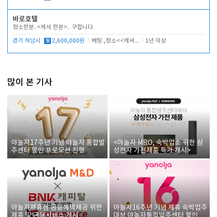
바로호텔
청소한분..<캐셔 한분>.. 구합니다.
경기 하남시
월
2,600,000원
베팅.,청소<<캐셔 모셔봅니다.
1년 이상
많이 본 기사
야놀자17주년 기념 야놀자 통합발
<야놀자 MRO, 숙박업소 위한 삼
주센터 할인 프로모션 진행
성전자 가전제품 특가 개시>
야놀자제휴점 금융혜택제공 위한
야놀자16주년 기념 제휴 숙박업주
제휴 및 금융서비스 게시
대상 야놀자통합발주센터 할인쿠