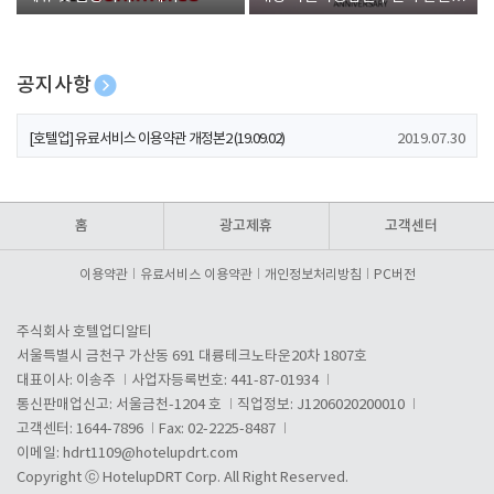
폰 증정
공지사항
[호텔업] 개인정보 처리방침 개정본1 (19.09.02)
2019.07.30
[호텔업] 유료서비스 이용약관 개정본2 (19.09.02)
2019.07.30
[호텔업] 개인정보 처리방침 개정본2 (19.09.02)
2019.07.30
홈
광고제휴
고객센터
이용약관
유료서비스 이용약관
개인정보처리방침
PC버전
주식회사 호텔업디알티
서울특별시 금천구 가산동 691 대륭테크노타운20차 1807호
대표이사: 이송주
사업자등록번호: 441-87-01934
통신판매업신고: 서울금천-1204 호
직업정보: J1206020200010
고객센터: 1644-7896
Fax: 02-2225-8487
이메일:
hdrt1109@hotelupdrt.com
Copyright ⓒ HotelupDRT Corp. All Right Reserved.