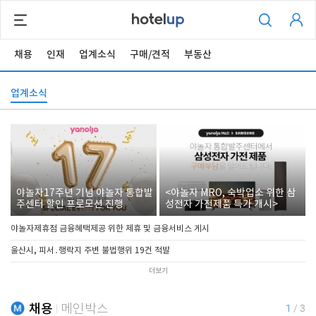
채용
인재
업계소식
구매/견적
부동산
업계소식
야놀자17주년 기념 야놀자 통합발
<야놀자 MRO, 숙박업소 위한 삼
주센터 할인 프로모션 진행
성전자 가전제품 특가 개시>
야놀자제휴점 금융혜택제공 위한 제휴 및 금융서비스 게시
울산시, 피서․행락지 주변 불법행위 19건 적발
더보기
채용
메인박스
1
/
3