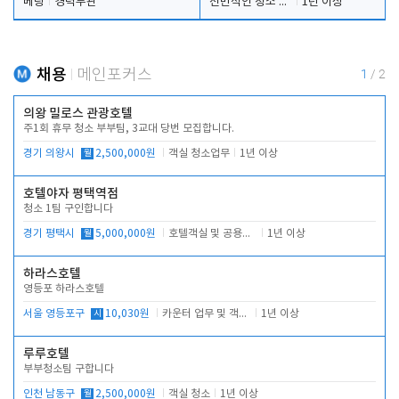
베팅
경력무관
전반적인 청소 업무(객실청소.객실정리)
1년 이상
채용
메인포커스
1
/
2
의왕 밀로스 관광호텔
주1회 휴무 청소 부부팀, 3교대 당번 모집합니다.
경기 의왕시
월
2,500,000원
객실 청소업무
1년 이상
호텔야자 평택역점
청소 1팀 구인합니다
경기 평택시
월
5,000,000원
호텔객실 및 공용시설 청소 관리
1년 이상
하라스호텔
영등포 하라스호텔
서울 영등포구
시
10,030원
카운터 업무 및 객실관리(청소상태 확인, 객실판매)
1년 이상
루루호텔
부부청소팀 구합니다
인천 남동구
월
2,500,000원
객실 청소
1년 이상