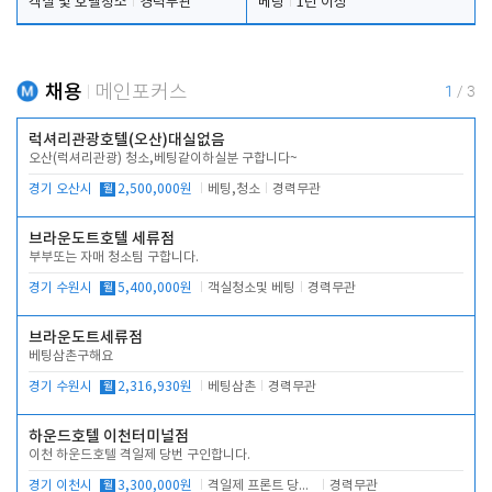
객실 및 호텔청소
경력무관
베팅
1년 이상
채용
메인포커스
1
/
3
럭셔리관광호텔(오산)대실없음
오산(럭셔리관광) 청소,베팅같이하실분 구합니다~
경기 오산시
월
2,500,000원
베팅,청소
경력무관
브라운도트호텔 세류점
부부또는 자매 청소팀 구합니다.
경기 수원시
월
5,400,000원
객실청소및 베팅
경력무관
브라운도트세류점
베팅삼촌구해요
경기 수원시
월
2,316,930원
베팅삼촌
경력무관
하운드호텔 이천터미널점
이천 하운드호텔 격일제 당번 구인합니다.
경기 이천시
월
3,300,000원
격일제 프론트 당번 업무로 주차 및 객실 점검
경력무관