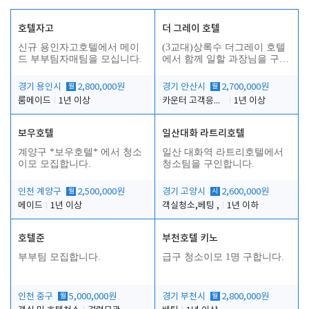
호텔자고
더 그레이 호텔
신규 용인자고호텔에서 메이
(3교대)상록수 더그레이 호텔
드 부부팀자매팀을 모십니다.
에서 함께 일할 과장님을 구합
니다.
경기 용인시
월
2,800,000원
경기 안산시
월
2,700,000원
룸메이드
1년 이상
카운터 고객응대 및 야간더블청소
1년 이상
보우호텔
일산대화 라트리호텔
인
계양구 *보우호텔* 에서 청소
일산 대화역 라트리호텔에서
이모 모집합니다.
청소팀을 구인합니다.
인천 계양구
월
2,500,000원
경기 고양시
시
2,600,000원
메이드
1년 이상
객실청소,베팅 ,
1년 이하
호텔준
부천호텔 키노
부부팀 모집합니다.
급구 청소이모 1명 구합니다.
인천 중구
월
5,000,000원
경기 부천시
월
2,800,000원