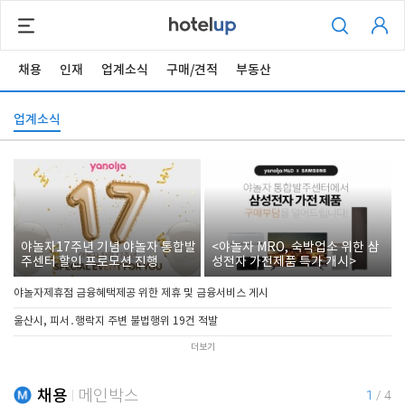
채용
인재
업계소식
구매/견적
부동산
업계소식
야놀자17주년 기념 야놀자 통합발
<야놀자 MRO, 숙박업소 위한 삼
주센터 할인 프로모션 진행
성전자 가전제품 특가 개시>
야놀자제휴점 금융혜택제공 위한 제휴 및 금융서비스 게시
울산시, 피서․행락지 주변 불법행위 19건 적발
더보기
채용
메인박스
1
/
4