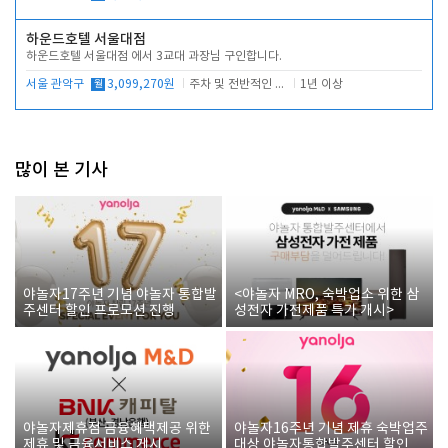
하운드호텔 서울대점
하운드호텔 서울대점 에서 3교대 과장님 구인합니다.
서울 관악구
월
3,099,270원
주차 및 전반적인 당번업무
1년 이상
많이 본 기사
야놀자17주년 기념 야놀자 통합발
<야놀자 MRO, 숙박업소 위한 삼
주센터 할인 프로모션 진행
성전자 가전제품 특가 개시>
야놀자제휴점 금융혜택제공 위한
야놀자16주년 기념 제휴 숙박업주
제휴 및 금융서비스 게시
대상 야놀자통합발주센터 할인쿠