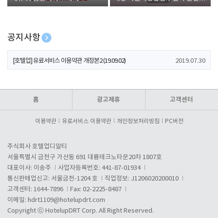
폰 증정
공지사항
[호텔업] 개인정보 처리방침 개정본1 (19.09.02)
2019.07.30
[호텔업] 유료서비스 이용약관 개정본2 (19.09.02)
2019.07.30
[호텔업] 개인정보 처리방침 개정본2 (19.09.02)
2019.07.30
홈
광고제휴
고객센터
이용약관
유료서비스 이용약관
개인정보처리방침
PC버전
주식회사 호텔업디알티
서울특별시 금천구 가산동 691 대륭테크노타운20차 1807호
대표이사: 이송주
사업자등록번호: 441-87-01934
통신판매업신고: 서울금천-1204 호
직업정보: J1206020200010
고객센터: 1644-7896
Fax: 02-2225-8487
이메일:
hdrt1109@hotelupdrt.com
Copyright ⓒ HotelupDRT Corp. All Right Reserved.