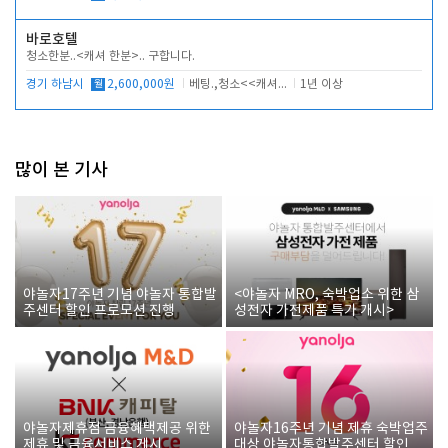
바로호텔
청소한분..<캐셔 한분>.. 구합니다.
경기 하남시
월
2,600,000원
베팅.,청소<<캐셔 모셔봅니다.
1년 이상
많이 본 기사
야놀자17주년 기념 야놀자 통합발
<야놀자 MRO, 숙박업소 위한 삼
주센터 할인 프로모션 진행
성전자 가전제품 특가 개시>
야놀자제휴점 금융혜택제공 위한
야놀자16주년 기념 제휴 숙박업주
제휴 및 금융서비스 게시
대상 야놀자통합발주센터 할인쿠