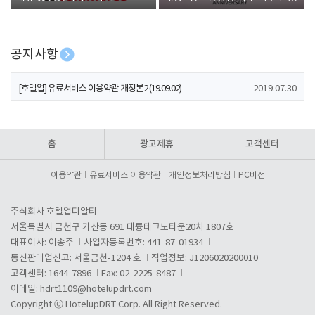
폰 증정
공지사항
[호텔업] 개인정보 처리방침 개정본1 (19.09.02)
2019.07.30
[호텔업] 유료서비스 이용약관 개정본2 (19.09.02)
2019.07.30
[호텔업] 개인정보 처리방침 개정본2 (19.09.02)
2019.07.30
홈
광고제휴
고객센터
이용약관
유료서비스 이용약관
개인정보처리방침
PC버전
주식회사 호텔업디알티
서울특별시 금천구 가산동 691 대륭테크노타운20차 1807호
대표이사: 이송주
사업자등록번호: 441-87-01934
통신판매업신고: 서울금천-1204 호
직업정보: J1206020200010
고객센터: 1644-7896
Fax: 02-2225-8487
이메일:
hdrt1109@hotelupdrt.com
Copyright ⓒ HotelupDRT Corp. All Right Reserved.