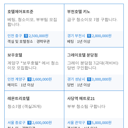
호텔에어포트준
부천호텔 키노
베팅, 청소이모, 부부팀 모집
급구 청소이모 1명 구합니다.
합니다.
인천 중구
월
2,500,000원
경기 부천시
월
2,800,000원
객실 및 호텔청소
경력무관
베팅
1년 이상
보우호텔
그레이호텔 분당점
계양구 *보우호텔* 에서 청소
그레이 분당점 3교대(격비비)
이모 모집합니다.
당번 구인합니다.
인천 계양구
월
2,600,000원
경기 성남시
월
3,000,000원
메이드
1년 이상
당번
1년 이상
레몬트리호텔
사당역 메트로21
청소1명 (객실26개)
부부 청소팀 구합니다
서울 종로구
월
2,600,000원
서울 관악구
월
5,800,000원