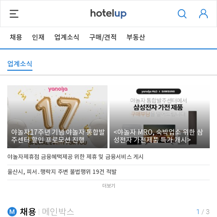
채용
인재
업계소식
구매/견적
부동산
업계소식
야놀자17주년 기념 야놀자 통합발
<야놀자 MRO, 숙박업소 위한 삼
주센터 할인 프로모션 진행
성전자 가전제품 특가 개시>
야놀자제휴점 금융혜택제공 위한 제휴 및 금융서비스 게시
울산시, 피서․행락지 주변 불법행위 19건 적발
더보기
채용
메인박스
1
/
3