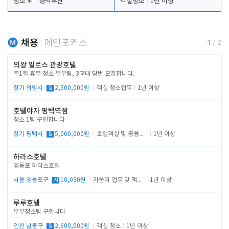
청소 외
경력무관
객실청소
1년 이상
채용
메인포커스
1
/
2
의왕 밀로스 관광호텔
주1회 휴무 청소 부부팀, 3교대 당번 모집합니다.
경기 의왕시
월
2,500,000원
객실 청소업무
1년 이상
호텔야자 평택역점
청소 1팀 구인합니다
경기 평택시
월
5,000,000원
호텔객실 및 공용시설 청소 관리
1년 이상
하라스호텔
영등포 하라스호텔
서울 영등포구
시
10,030원
카운터 업무 및 객실관리(청소상태 확인, 객실판매)
1년 이상
루루호텔
부부청소팀 구합니다
인천 남동구
월
2,600,000원
객실 청소
1년 이상