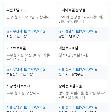
부천호텔 키노
그레이호텔 분당점
급구 청소이모 1명 구합니다.
그레이 분당점 3교대(격비비)
당번 구인합니다.
경기 부천시
월
2,800,000원
경기 성남시
월
3,000,000원
베팅
1년 이상
당번
1년 이상
아스트로호텔
레몬트리호텔
부부청소팀 모집 (매주1회휴
청소1명 (객실26개)
무/식사제공)
경기 용인시
월
2,400,000원
서울 종로구
월
2,600,000원
객실청소
1년 이상
청소 외
경력무관
사당역 메트로21
방이동 호텔라움
부부 청소팀 구합니다
방이동 호텔라움 청소팀(부부/
자매) 모집합니다.
서울 관악구
월
5,800,000원
서울 송파구
월
5,600,000원