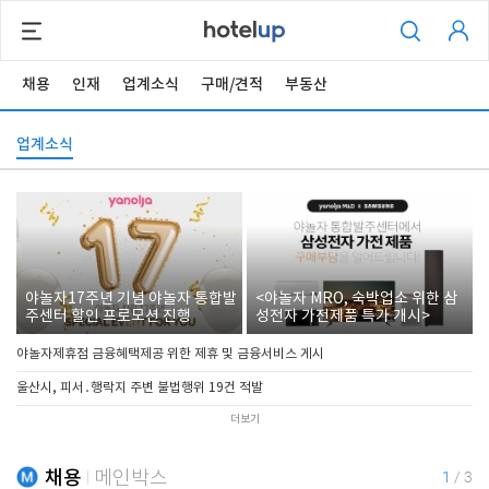
채용
인재
업계소식
구매/견적
부동산
업계소식
야놀자17주년 기념 야놀자 통합발
<야놀자 MRO, 숙박업소 위한 삼
주센터 할인 프로모션 진행
성전자 가전제품 특가 개시>
야놀자제휴점 금융혜택제공 위한 제휴 및 금융서비스 게시
울산시, 피서․행락지 주변 불법행위 19건 적발
더보기
채용
메인박스
1
/
3