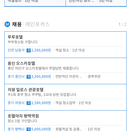
객실청소
1년 이상
전반적인 청소 업무(객실청소.객실정리)
1년 이상
채용
메인포커스
1
/
2
루루호텔
부부청소팀 구합니다
인천 남동구
월
2,500,000원
객실 청소
1년 이상
용인 오스카호텔
용인 처인구 오스카호텔에서 격일당번 채용합니다
경기 용인시
월
3,500,000원
전반적인 카운터 업무
경력무관
의왕 밀로스 관광호텔
주1회 휴무 청소 부부팀, 3교대 당번 모집합니다.
경기 의왕시
월
2,500,000원
객실 청소업무
1년 이상
호텔야자 평택역점
청소 1팀 구인합니다
경기 평택시
월
5,000,000원
호텔객실 및 공용시설 청소 관리
1년 이상