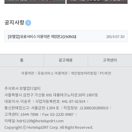
폰 증정
공지사항
[호텔업] 개인정보 처리방침 개정본1 (19.09.02)
2019.07.30
[호텔업] 유료서비스 이용약관 개정본2 (19.09.02)
2019.07.30
[호텔업] 개인정보 처리방침 개정본2 (19.09.02)
2019.07.30
홈
광고제휴
고객센터
이용약관
유료서비스 이용약관
개인정보처리방침
PC버전
주식회사 호텔업디알티
서울특별시 금천구 가산동 691 대륭테크노타운20차 1807호
대표이사: 이송주
사업자등록번호: 441-87-01934
통신판매업신고: 서울금천-1204 호
직업정보: J1206020200010
고객센터: 1644-7896
Fax: 02-2225-8487
이메일:
hdrt1109@hotelupdrt.com
Copyright ⓒ HotelupDRT Corp. All Right Reserved.