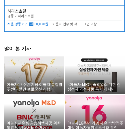
하라스호텔
영등포 하라스호텔
서울 영등포구
시
10,030원
카운터 업무 및 객실관리(청소상태 확인, 객실판매)
1년 이상
많이 본 기사
야놀자17주년 기념 야놀자 통합발
<야놀자 MRO, 숙박업소 위한 삼
주센터 할인 프로모션 진행
성전자 가전제품 특가 개시>
야놀자제휴점 금융혜택제공 위한
야놀자16주년 기념 제휴 숙박업주
제휴 및 금융서비스 게시
대상 야놀자통합발주센터 할인쿠