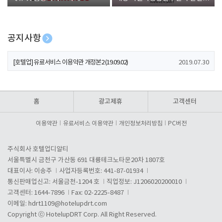
폰 증정
공지사항
[호텔업] 개인정보 처리방침 개정본1 (19.09.02)
2019.07.30
[호텔업] 유료서비스 이용약관 개정본2 (19.09.02)
2019.07.30
[호텔업] 개인정보 처리방침 개정본2 (19.09.02)
2019.07.30
홈
광고제휴
고객센터
이용약관
유료서비스 이용약관
개인정보처리방침
PC버전
주식회사 호텔업디알티
서울특별시 금천구 가산동 691 대륭테크노타운20차 1807호
대표이사: 이송주
사업자등록번호: 441-87-01934
통신판매업신고: 서울금천-1204 호
직업정보: J1206020200010
고객센터: 1644-7896
Fax: 02-2225-8487
이메일:
hdrt1109@hotelupdrt.com
Copyright ⓒ HotelupDRT Corp. All Right Reserved.