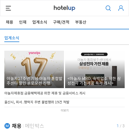
채용
인재
업계소식
구매/견적
부동산
업계소식
야놀자17주년 기념 야놀자 통합발
<야놀자 MRO, 숙박업소 위한 삼
주센터 할인 프로모션 진행
성전자 가전제품 특가 개시>
야놀자제휴점 금융혜택제공 위한 제휴 및 금융서비스 게시
울산시, 피서․행락지 주변 불법행위 19건 적발
더보기
채용
메인박스
1
/
3