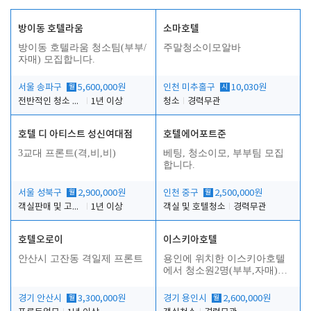
방이동 호텔라움
소마호텔
방이동 호텔라움 청소팀(부부/
주말청소이모알바
자매) 모집합니다.
서울 송파구
월
5,600,000원
인천 미추홀구
시
10,030원
전반적인 청소 업무(객실청소.객실정리)
1년 이상
청소
경력무관
호텔 디 아티스트 성신여대점
호텔에어포트준
3교대 프론트(격,비,비)
베팅, 청소이모, 부부팀 모집
합니다.
서울 성북구
월
2,900,000원
인천 중구
월
2,500,000원
객실판매 및 고객응대
1년 이상
객실 및 호텔청소
경력무관
호텔오로이
이스키아호텔
안산시 고잔동 격일제 프론트
용인에 위치한 이스키아호텔
에서 청소원2명(부부,자매)을
모집합니다..
경기 안산시
월
3,300,000원
경기 용인시
월
2,600,000원