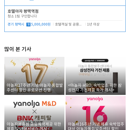
호텔야자 평택역점
청소 1팀 구인합니다
경기 평택시
월
5,000,000원
호텔객실 및 공용시설 청소 관리
1년 이상
많이 본 기사
야놀자17주년 기념 야놀자 통합발
<야놀자 MRO, 숙박업소 위한 삼
주센터 할인 프로모션 진행
성전자 가전제품 특가 개시>
야놀자제휴점 금융혜택제공 위한
야놀자16주년 기념 제휴 숙박업주
제휴 및 금융서비스 게시
대상 야놀자통합발주센터 할인쿠