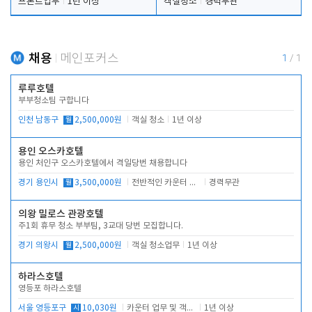
프론트업무
1년 이상
객실청소
경력무관
채용
메인포커스
1
/
1
루루호텔
부부청소팀 구합니다
인천 남동구
월
2,500,000원
객실 청소
1년 이상
용인 오스카호텔
용인 처인구 오스카호텔에서 격일당번 채용합니다
경기 용인시
월
3,500,000원
전반적인 카운터 업무
경력무관
의왕 밀로스 관광호텔
주1회 휴무 청소 부부팀, 3교대 당번 모집합니다.
경기 의왕시
월
2,500,000원
객실 청소업무
1년 이상
하라스호텔
영등포 하라스호텔
서울 영등포구
시
10,030원
카운터 업무 및 객실관리(청소상태 확인, 객실판매)
1년 이상