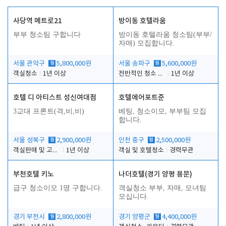
사당역 메트로21
방이동 호텔라움
부부 청소팀 구합니다
방이동 호텔라움 청소팀(부부/
자매) 모집합니다.
서울 관악구
월
5,800,000원
서울 송파구
월
5,600,000원
객실청소
1년 이상
전반적인 청소 업무(객실청소.객실정리)
1년 이상
호텔 디 아티스트 성신여대점
호텔에어포트준
3교대 프론트(격,비,비)
베팅, 청소이모, 부부팀 모집
합니다.
서울 성북구
월
2,900,000원
인천 중구
월
2,500,000원
객실판매 및 고객응대
1년 이상
객실 및 호텔청소
경력무관
부천호텔 키노
나더호텔(경기 양평 용문)
급구 청소이모 1명 구합니다.
객실청소 부부, 자매, 모녀팀
모십니다.
경기 부천시
월
2,800,000원
경기 양평군
월
4,400,000원