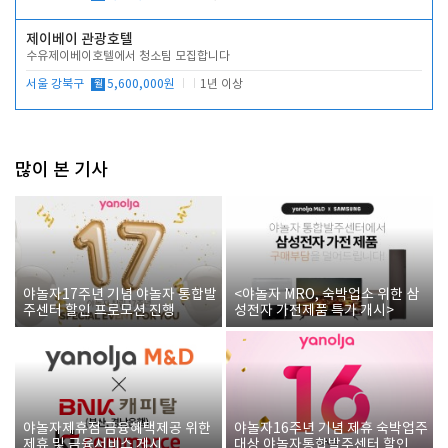
제이베이 관광호텔
수유제이베이호텔에서 청소팀 모집합니다
서울 강북구
월
5,600,000원
1년 이상
많이 본 기사
야놀자17주년 기념 야놀자 통합발
<야놀자 MRO, 숙박업소 위한 삼
주센터 할인 프로모션 진행
성전자 가전제품 특가 개시>
야놀자제휴점 금융혜택제공 위한
야놀자16주년 기념 제휴 숙박업주
제휴 및 금융서비스 게시
대상 야놀자통합발주센터 할인쿠