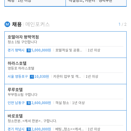
베팅
1년 이상
객실청소, 카운터
경력무관
채용
메인포커스
1
/
2
호텔야자 평택역점
청소 1팀 구인합니다
경기 평택시
월
5,000,000원
호텔객실 및 공용시설 청소 관리
1년 이상
하라스호텔
영등포 하라스호텔
서울 영등포구
시
10,030원
카운터 업무 및 객실관리(청소상태 확인, 객실판매)
1년 이상
루루호텔
부부청소팀 구합니다
인천 남동구
월
2,600,000원
객실 청소
1년 이상
바로호텔
청소한분..<캐셔 한분>.. 구합니다.
경기 하남시
월
2,600,000원
베팅.,청소<<캐셔 모셔봅니다.
1년 이상