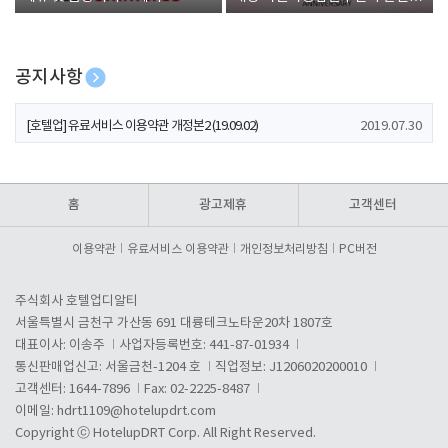
폰 증정
공지사항
[호텔업] 개인정보 처리방침 개정본1 (19.09.02)
2019.07.30
[호텔업] 유료서비스 이용약관 개정본2 (19.09.02)
2019.07.30
[호텔업] 개인정보 처리방침 개정본2 (19.09.02)
2019.07.30
홈
광고제휴
고객센터
이용약관
유료서비스 이용약관
개인정보처리방침
PC버전
주식회사 호텔업디알티
서울특별시 금천구 가산동 691 대륭테크노타운20차 1807호
대표이사: 이송주
사업자등록번호: 441-87-01934
통신판매업신고: 서울금천-1204 호
직업정보: J1206020200010
고객센터: 1644-7896
Fax: 02-2225-8487
이메일:
hdrt1109@hotelupdrt.com
Copyright ⓒ HotelupDRT Corp. All Right Reserved.