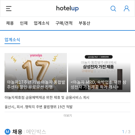
채용
인재
업계소식
구매/견적
부동산
업계소식
야놀자17주년 기념 야놀자 통합발
<야놀자 MRO, 숙박업소 위한 삼
주센터 할인 프로모션 진행
성전자 가전제품 특가 개시>
야놀자제휴점 금융혜택제공 위한 제휴 및 금융서비스 게시
울산시, 피서․행락지 주변 불법행위 19건 적발
더보기
채용
메인박스
1
/
3