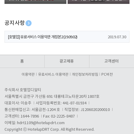
폰 증정
공지사항
[호텔업] 개인정보 처리방침 개정본1 (19.09.02)
2019.07.30
[호텔업] 유료서비스 이용약관 개정본2 (19.09.02)
2019.07.30
[호텔업] 개인정보 처리방침 개정본2 (19.09.02)
2019.07.30
홈
광고제휴
고객센터
이용약관
유료서비스 이용약관
개인정보처리방침
PC버전
주식회사 호텔업디알티
서울특별시 금천구 가산동 691 대륭테크노타운20차 1807호
대표이사: 이송주
사업자등록번호: 441-87-01934
통신판매업신고: 서울금천-1204 호
직업정보: J1206020200010
고객센터: 1644-7896
Fax: 02-2225-8487
이메일:
hdrt1109@hotelupdrt.com
Copyright ⓒ HotelupDRT Corp. All Right Reserved.