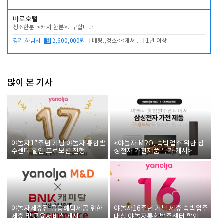
바로호텔
청소한분..<캐셔 한분>.. 구합니다.
경기 하남시
월
2,600,000원
베팅.,청소<<캐셔 모셔봅니다.
1년 이상
많이 본 기사
야놀자17주년 기념 야놀자 통합발
<야놀자 MRO, 숙박업소 위한 삼
주센터 할인 프로모션 진행
성전자 가전제품 특가 개시>
야놀자제휴점 금융혜택제공 위한
야놀자16주년 기념 제휴 숙박업주
제휴 및 금융서비스 게시
대상 야놀자통합발주센터 할인쿠