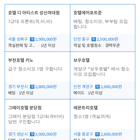
호텔 디 아티스트 성신여대점
호텔에어포트준
3교대 프론트(격,비,비)
베팅, 청소이모, 부부팀 모집
합니다.
서울 성북구
월
2,900,000원
인천 중구
월
2,500,000원
객실판매 및 고객응대
1년 이상
객실 및 호텔청소
경력무관
부천호텔 키노
보우호텔
급구 청소이모 1명 구합니다.
계양구 *보우호텔* 에서 청소
이모 모집합니다.
경기 부천시
월
2,800,000원
인천 계양구
월
2,600,000원
베팅
1년 이상
메이드
1년 이상
그레이호텔 분당점
레몬트리호텔
그레이 분당점 3교대(격비비)
청소1명 (객실26개)
당번 구인합니다.
경기 성남시
월
3,000,000원
서울 종로구
월
2,600,000원