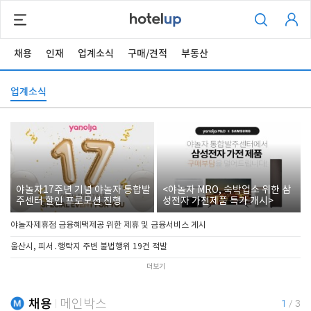
채용
인재
업계소식
구매/견적
부동산
업계소식
야놀자17주년 기념 야놀자 통합발
<야놀자 MRO, 숙박업소 위한 삼
주센터 할인 프로모션 진행
성전자 가전제품 특가 개시>
야놀자제휴점 금융혜택제공 위한 제휴 및 금융서비스 게시
울산시, 피서․행락지 주변 불법행위 19건 적발
더보기
채용
메인박스
1
/
3