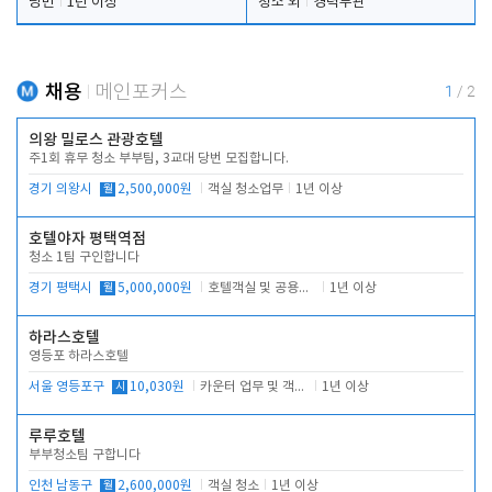
당번
1년 이상
청소 외
경력무관
채용
메인포커스
1
/
2
의왕 밀로스 관광호텔
주1회 휴무 청소 부부팀, 3교대 당번 모집합니다.
경기 의왕시
월
2,500,000원
객실 청소업무
1년 이상
호텔야자 평택역점
청소 1팀 구인합니다
경기 평택시
월
5,000,000원
호텔객실 및 공용시설 청소 관리
1년 이상
하라스호텔
영등포 하라스호텔
서울 영등포구
시
10,030원
카운터 업무 및 객실관리(청소상태 확인, 객실판매)
1년 이상
루루호텔
부부청소팀 구합니다
인천 남동구
월
2,600,000원
객실 청소
1년 이상