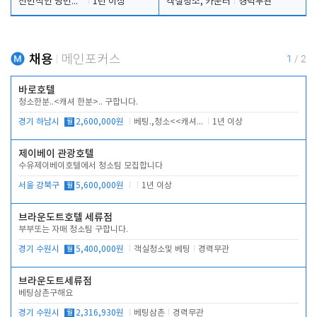
전반적인 당번업무
1년 이상
객실청소, 카운터
경력무관
채용
메인포커스
1
/
2
바로호텔
청소한분..<캐셔 한분>.. 구합니다.
경기 하남시
월
2,600,000원
베팅.,청소<<캐셔 모셔봅니다.
1년 이상
제이베이 관광호텔
수유제이베이호텔에서 청소팀 모집합니다
서울 강북구
월
5,600,000원
1년 이상
브라운도트호텔 세류점
부부또는 자매 청소팀 구합니다.
경기 수원시
월
5,400,000원
객실청소및 베팅
경력무관
브라운도트세류점
베팅삼촌구해요
경기 수원시
월
2,316,930원
베팅삼촌
경력무관