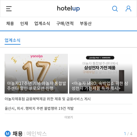
채용
인재
업계소식
구매/견적
부동산
업계소식
야놀자17주년 기념 야놀자 통합발
<야놀자 MRO, 숙박업소 위한 삼
주센터 할인 프로모션 진행
성전자 가전제품 특가 개시>
야놀자제휴점 금융혜택제공 위한 제휴 및 금융서비스 게시
울산시, 피서․행락지 주변 불법행위 19건 적발
더보기
채용
메인박스
1
/
4