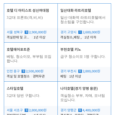
호텔 디 아티스트 성신여대점
일산대화 라트리호텔
3교대 프론트(격,비,비)
일산 대화역 라트리호텔에서
청소팀을 구인합니다.
서울 성북구
월
2,900,000원
경기 고양시
시
2,600,000원
객실판매 및 고객응대
1년 이상
객실청소,베팅 ,
1년 이하
호텔에어포트준
부천호텔 키노
베팅, 청소이모, 부부팀 모집
급구 청소이모 1명 구합니다.
합니다.
인천 중구
월
2,500,000원
경기 부천시
월
2,800,000원
객실 및 호텔청소
경력무관
베팅
1년 이상
스타일호텔
나더호텔(경기 양평 용문)
3교대 당번 구합니다.
객실청소 부부, 자매, 모녀팀
모십니다.
서울 서초구
월
2,800,000원
경기 양평군
월
4,400,000원