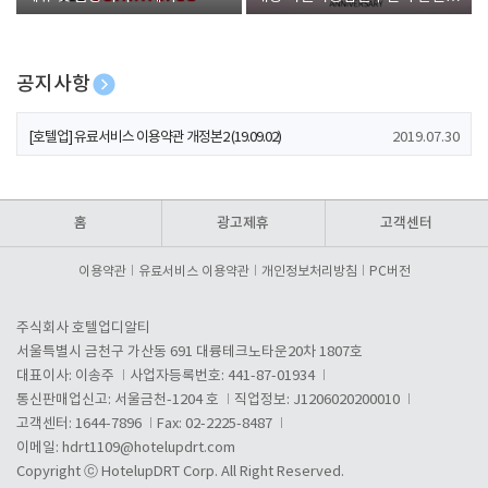
폰 증정
공지사항
[호텔업] 개인정보 처리방침 개정본1 (19.09.02)
2019.07.30
[호텔업] 유료서비스 이용약관 개정본2 (19.09.02)
2019.07.30
[호텔업] 개인정보 처리방침 개정본2 (19.09.02)
2019.07.30
홈
광고제휴
고객센터
이용약관
유료서비스 이용약관
개인정보처리방침
PC버전
주식회사 호텔업디알티
서울특별시 금천구 가산동 691 대륭테크노타운20차 1807호
대표이사: 이송주
사업자등록번호: 441-87-01934
통신판매업신고: 서울금천-1204 호
직업정보: J1206020200010
고객센터: 1644-7896
Fax: 02-2225-8487
이메일:
hdrt1109@hotelupdrt.com
Copyright ⓒ HotelupDRT Corp. All Right Reserved.