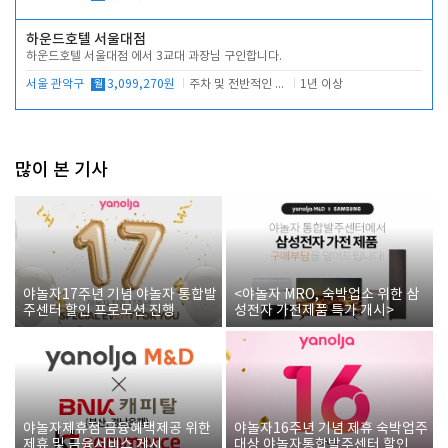
하운드호텔 서울대점
하운드호텔 서울대점 에서 3교대 과장님 구인합니다.
서울 관악구
월
3,099,270원
주차 및 전반적인 당번업무
1년 이상
많이 본 기사
야놀자17주년 기념 야놀자 통합발
<야놀자 MRO, 숙박업소 위한 삼
주센터 할인 프로모션 진행
성전자 가전제품 특가 개시>
야놀자제휴점 금융혜택제공 위한
야놀자16주년 기념 제휴 숙박업주
제휴 및 금융서비스 게시
대상 야놀자통합발주센터 할인쿠