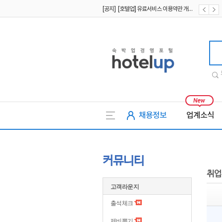
[공지] [호텔업] 유료서비스 이용약관 개정본2 (19.09.02)
[공지] [호텔업] 개인정보 처리방침 개정본2 (19.09.02)
호텔업
채용정보
업계소식
커뮤니티
취업
고객라운지
출석체크
제비뽑기