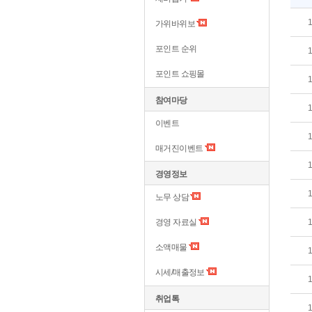
가위바위보
포인트 순위
포인트 쇼핑몰
참여마당
이벤트
매거진이벤트
경영정보
노무 상담
경영 자료실
소액매물
시세/매출정보
취업톡