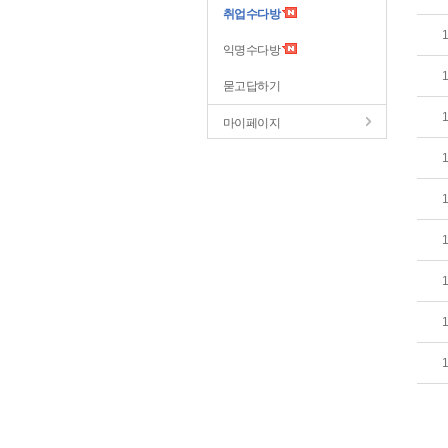
취업수다방
익명수다방
묻고답하기
마이페이지