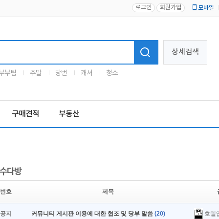
로그인
회원가입
모바일
로고
상세검색
부부팀
주말
당번
캐셔
청소
구매견적
부동산
수다방
번호
제목
호텔
공지
커뮤니티 게시판 이용에 대한 협조 및 당부 말씀
(20)