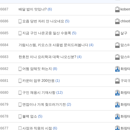
16687
배달 밥이 맛있냐?
(6)
kobe
16686
요즘 당번 자리 안 나오네요
(5)
chlxot
16685
지금 구인 나온곳중 일산 수원쪽
(5)
살구
16684
가람시스템, 키오스크 사용법 문의드려봅니다
(4)
맘스
16683
한호전 이나 요리학과 대학 나오신분?
(4)
맘스
16682
어쩜 얌체짓 하는지
(8)
화랑
16681
카운터 업무 200만원
(1)
구피
16680
구인 채용시 기재사항
(12)
화랑
16679
면접이나 가계 찾으러가기전
(2)
화랑
16678
블랙 업소
(5)
화랑
16677
사장과 직원의 시점
(6)
화랑