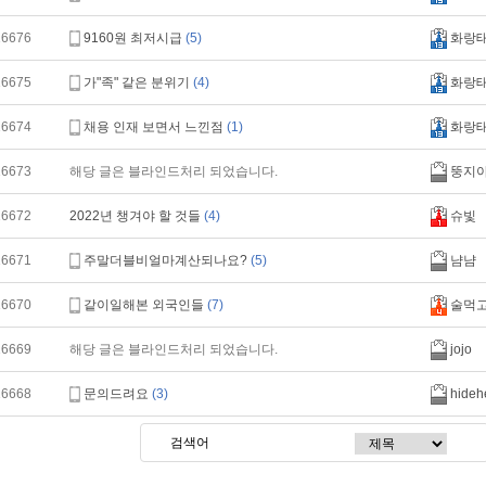
16676
9160원 최저시급
(5)
화랑
16675
가"족" 같은 분위기
(4)
화랑
16674
채용 인재 보면서 느낀점
(1)
화랑
16673
해당 글은 블라인드처리 되었습니다.
뚱지
16672
2022년 챙겨야 할 것들
(4)
슈빛
16671
주말더블비얼마계산되나요?
(5)
냠냠
16670
같이일해본 외국인들
(7)
술먹
16669
해당 글은 블라인드처리 되었습니다.
jojo
16668
문의드려요
(3)
hideh