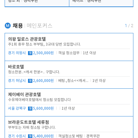
청소 외
경력무관
메이드
경력무관
채용
메인포커스
1
/
2
의왕 밀로스 관광호텔
주1회 휴무 청소 부부팀, 3교대 당번 모집합니다.
경기 의왕시
월
2,500,000원
객실 청소업무
1년 이상
바로호텔
청소한분..<캐셔 한분>.. 구합니다.
경기 하남시
월
2,600,000원
베팅.,청소<<캐셔 모셔봅니다.
1년 이상
제이베이 관광호텔
수유제이베이호텔에서 청소팀 모집합니다
서울 강북구
월
5,600,000원
1년 이상
브라운도트호텔 세류점
부부또는 자매 청소팀 구합니다.
경기 수원시
월
5,400,000원
객실청소및 베팅
경력무관