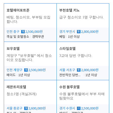
호텔에어포트준
부천호텔 키노
베팅, 청소이모, 부부팀 모집
급구 청소이모 1명 구합니다.
합니다.
인천 중구
월
2,500,000원
경기 부천시
월
2,800,000원
객실 및 호텔청소
경력무관
베팅
1년 이상
보우호텔
스타일호텔
계양구 *보우호텔* 에서 청소
3교대 당번 구합니다.
이모 모집합니다.
인천 계양구
월
2,500,000원
서울 서초구
월
2,800,000원
메이드
1년 이상
전반적인 당번업무
1년 이상
레몬트리호텔
수원 블루호텔
청소1명 (객실26개)
수원 블루호텔에서 부부 자매
팀찾아요
서울 종로구
월
2,600,000원
경기 수원시
시
2,500,000원