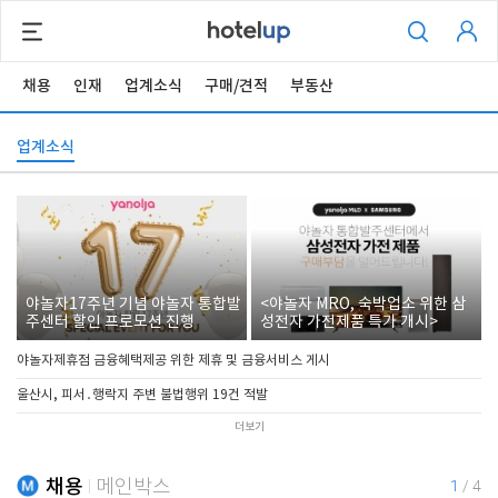
채용
인재
업계소식
구매/견적
부동산
업계소식
야놀자17주년 기념 야놀자 통합발
<야놀자 MRO, 숙박업소 위한 삼
주센터 할인 프로모션 진행
성전자 가전제품 특가 개시>
야놀자제휴점 금융혜택제공 위한 제휴 및 금융서비스 게시
울산시, 피서․행락지 주변 불법행위 19건 적발
더보기
채용
메인박스
1
/
4