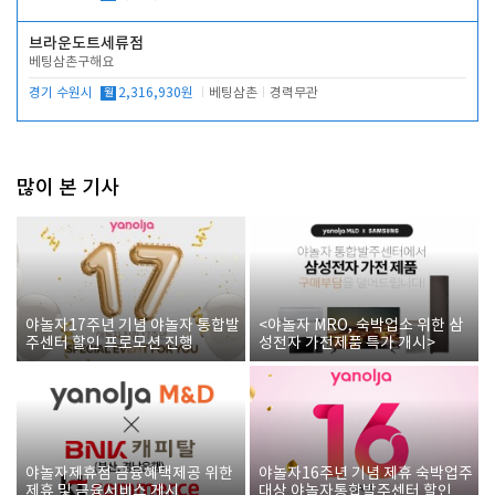
브라운도트세류점
베팅삼촌구해요
경기 수원시
월
2,316,930원
베팅삼촌
경력무관
많이 본 기사
야놀자17주년 기념 야놀자 통합발
<야놀자 MRO, 숙박업소 위한 삼
주센터 할인 프로모션 진행
성전자 가전제품 특가 개시>
야놀자제휴점 금융혜택제공 위한
야놀자16주년 기념 제휴 숙박업주
제휴 및 금융서비스 게시
대상 야놀자통합발주센터 할인쿠