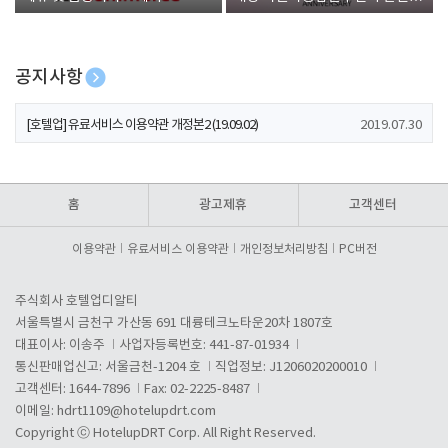
폰 증정
공지사항
[호텔업] 개인정보 처리방침 개정본1 (19.09.02)
2019.07.30
[호텔업] 유료서비스 이용약관 개정본2 (19.09.02)
2019.07.30
[호텔업] 개인정보 처리방침 개정본2 (19.09.02)
2019.07.30
홈
광고제휴
고객센터
이용약관
유료서비스 이용약관
개인정보처리방침
PC버전
주식회사 호텔업디알티
서울특별시 금천구 가산동 691 대륭테크노타운20차 1807호
대표이사: 이송주
사업자등록번호: 441-87-01934
통신판매업신고: 서울금천-1204 호
직업정보: J1206020200010
고객센터: 1644-7896
Fax: 02-2225-8487
이메일:
hdrt1109@hotelupdrt.com
Copyright ⓒ HotelupDRT Corp. All Right Reserved.