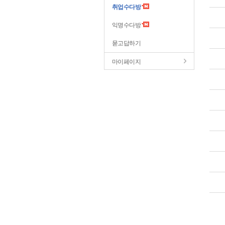
취업수다방
익명수다방
묻고답하기
마이페이지