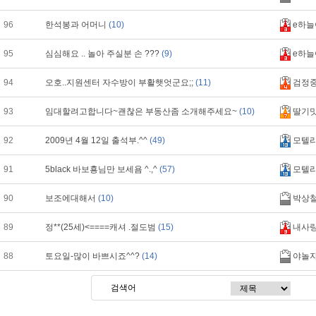
96
한석봉과 어머니
(10)
e하늘
95
심심해요 .. 놀아 주실분 손 ???
(9)
e하늘
94
오호..지원센터 자수방이 부활햇엇군요;;
(11)
검정
93
임대할려고합니다~괜찮은 부동산좀 소개해주세요~
(10)
딸기
92
2009년 4월 12일 출석부.^^
(49)
모텔
91
5black 바보횽님만 보세욤 ^.,^
(57)
모텔
90
보조에대해서
(10)
박상
89
정**(25세)<====캐셔 .절도범
(15)
내사
88
토요일-많이 바쁘시죠^^?
(14)
야놀