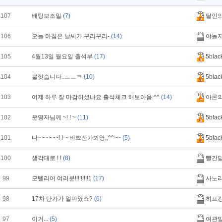
107
배팅보조일
(7)
달인
106
오늘 아침은 날씨가 꾸리꾸리-
(14)
야놀
105
4월13일 월요일 출석부
(17)
5blac
104
불껏습니다..ㅡㅡㅋ
(10)
5blac
103
어제 하루 잘 마감하셨나요 출석체크 해보아욤 ^^
(14)
아론
102
운영자님께 ~! ! ~
(11)
5blac
101
다~~~~~~! ! ~ 바쁘신가봐영,,^^~~
(5)
5blac
100
생각대로 ! !
(8)
빨간
99
모텔리어 여러분!!!!!!!!!1
(17)
사노
98
17차 단가가 얼마였죠?
(6)
히프
97
이거...
(5)
여관