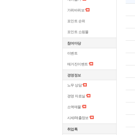
가위바위보
포인트 순위
포인트 쇼핑몰
참여마당
이벤트
매거진이벤트
경영정보
노무 상담
경영 자료실
소액매물
시세/매출정보
취업톡