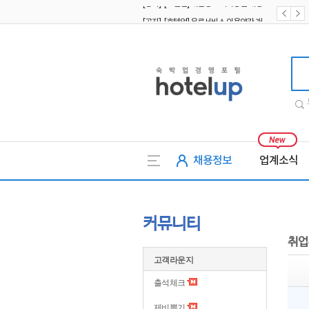
[공지] [호텔업] 유료서비스 이용약관 개정본2 (19.09.02)
[공지] [호텔업] 개인정보 처리방침 개정본2 (19.09.02)
호텔업
채용정보
업계소식
커뮤니티
취업
고객라운지
출석체크
제비뽑기