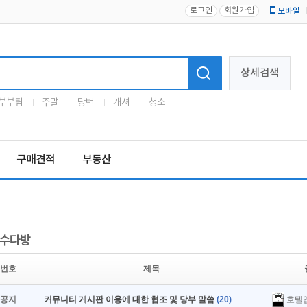
로그인
회원가입
모바일
로고
상세검색
부부팀
주말
당번
캐셔
청소
구매견적
부동산
수다방
번호
제목
호텔
공지
커뮤니티 게시판 이용에 대한 협조 및 당부 말씀
(20)