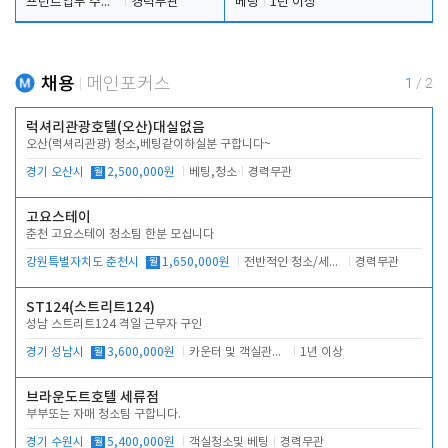
프런트업무 주간, 야간
경력무관
베팅
1년 이상
채용
메인포커스
1
/
2
럭셔리관광호텔(오산)대실없음
오산(럭셔리관광) 청소,베팅같이하실분 구합니다~
경기 오산시
월
2,500,000원
베팅,청소
경력무관
고요스테이
춘천 고요스테이 청소팀 한분 모십니다
강원특별자치도 춘천시
월
1,650,000원
전반적인 청소/세탁업무
경력무관
ST124(스트리트124)
성남 스트리트124 격일 근무자 구인
경기 성남시
월
3,600,000원
카운터 및 객실관리 전반
1년 이상
브라운도트호텔 세류점
부부또는 자매 청소팀 구합니다.
경기 수원시
월
5,400,000원
객실청소및 베팅
경력무관