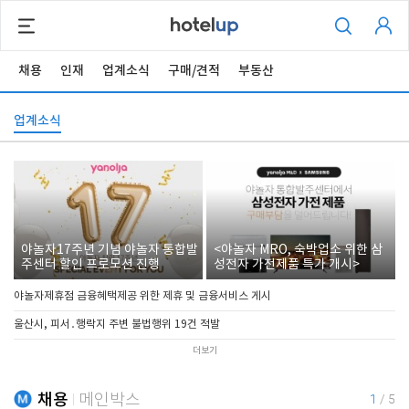
채용
인재
업계소식
구매/견적
부동산
업계소식
야놀자17주년 기념 야놀자 통합발
<야놀자 MRO, 숙박업소 위한 삼
주센터 할인 프로모션 진행
성전자 가전제품 특가 개시>
야놀자제휴점 금융혜택제공 위한 제휴 및 금융서비스 게시
울산시, 피서․행락지 주변 불법행위 19건 적발
더보기
채용
메인박스
1
/
5