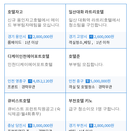
호텔자고
일산대화 라트리호텔
신규 용인자고호텔에서 메이
일산 대화역 라트리호텔에서
드 부부팀자매팀을 모십니다.
청소팀을 구인합니다.
경기 용인시
월
2,800,000원
경기 고양시
시
2,600,000원
룸메이드
1년 이상
객실청소,베팅 ,
1년 이하
디케이인천에어포트호텔
호텔준
인천디케이에어포트호텔
부부팀 모집합니다.
인천 영종구
시
4,052,120원
인천 중구
월
5,000,000원
프론트
경력무관
객실 및 호텔청소
경력무관
큐비스트호텔
부천호텔 키노
큐비스트 프런트직원공고 (숙
급구 청소이모 1명 구합니다.
식제공/월4회휴무)
충남 당진시
월
3,000,000원
경기 부천시
월
2,800,000원