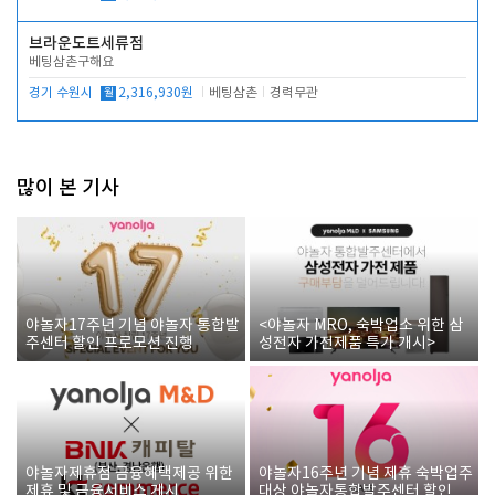
브라운도트세류점
베팅삼촌구해요
경기 수원시
월
2,316,930원
베팅삼촌
경력무관
많이 본 기사
야놀자17주년 기념 야놀자 통합발
<야놀자 MRO, 숙박업소 위한 삼
주센터 할인 프로모션 진행
성전자 가전제품 특가 개시>
야놀자제휴점 금융혜택제공 위한
야놀자16주년 기념 제휴 숙박업주
제휴 및 금융서비스 게시
대상 야놀자통합발주센터 할인쿠