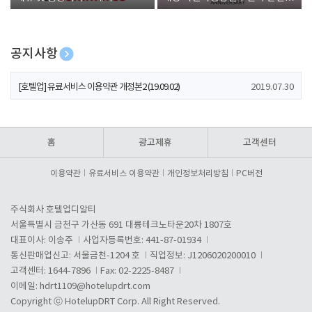
폰 증정
공지사항
[호텔업] 개인정보 처리방침 개정본1 (19.09.02)
2019.07.30
[호텔업] 유료서비스 이용약관 개정본2 (19.09.02)
2019.07.30
[호텔업] 개인정보 처리방침 개정본2 (19.09.02)
2019.07.30
홈
광고제휴
고객센터
이용약관
유료서비스 이용약관
개인정보처리방침
PC버전
주식회사 호텔업디알티
서울특별시 금천구 가산동 691 대륭테크노타운20차 1807호
대표이사: 이송주
사업자등록번호: 441-87-01934
통신판매업신고: 서울금천-1204 호
직업정보: J1206020200010
고객센터: 1644-7896
Fax: 02-2225-8487
이메일:
hdrt1109@hotelupdrt.com
Copyright ⓒ HotelupDRT Corp. All Right Reserved.