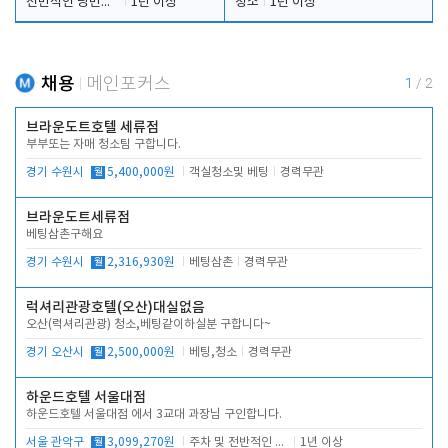
전반적인 당번업무
1년 이상
청소
1년 이상
채용
메인포커스
1
/
2
브라운도트호텔 세류점
부부또는 자매 청소팀 구합니다.
경기 수원시
월
5,400,000원
객실청소및 베팅
경력무관
브라운도트세류점
베팅삼촌구해요
경기 수원시
월
2,316,930원
베팅삼촌
경력무관
럭셔리관광호텔(오산)대실없음
오산(럭셔리관광) 청소,베팅같이하실분 구합니다~
경기 오산시
월
2,500,000원
베팅,청소
경력무관
하운드호텔 서울대점
하운드호텔 서울대점 에서 3교대 과장님 구인합니다.
서울 관악구
월
3,099,270원
주차 및 전반적인 당번업무
1년 이상