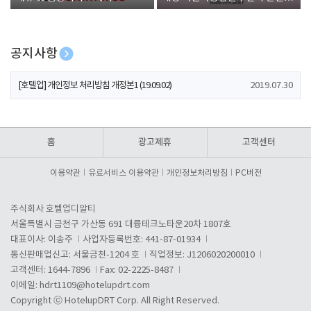
폰 증정
공지사항
[호텔업] 개인정보 처리방침 개정본2 (19.09.02)
2019.07.30
[호텔업] 개인정보 처리방침 개정본1 (19.09.02)
2019.07.30
[호텔업] 유료서비스 이용약관 개정본2 (19.09.02)
2019.07.30
홈
광고제휴
고객센터
이용약관
유료서비스 이용약관
개인정보처리방침
PC버전
주식회사 호텔업디알티
서울특별시 금천구 가산동 691 대륭테크노타운20차 1807호
대표이사: 이송주
사업자등록번호: 441-87-01934
통신판매업신고: 서울금천-1204 호
직업정보: J1206020200010
고객센터: 1644-7896
Fax: 02-2225-8487
이메일:
hdrt1109@hotelupdrt.com
Copyright ⓒ HotelupDRT Corp. All Right Reserved.