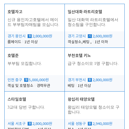
호텔자고
일산대화 라트리호텔
신규 용인자고호텔에서 메이
일산 대화역 라트리호텔에서
드 부부팀자매팀을 모십니다.
청소팀을 구인합니다.
경기 용인시
월
2,800,000원
경기 고양시
시
2,600,000원
룸메이드
1년 이상
객실청소,베팅 ,
1년 이하
호텔준
부천호텔 키노
부부팀 모집합니다.
급구 청소이모 1명 구합니다.
인천 중구
월
5,000,000원
경기 부천시
월
2,800,000원
객실 및 호텔청소
경력무관
베팅
1년 이상
스타일호텔
왕십리 태양모텔
3교대 당번 구합니다.
왕십리 태양모텔 청소이모 구
합니다.
서울 서초구
월
2,800,000원
서울 성동구
월
2,940,000원