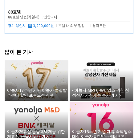
88호텔
88호텔 당번(격일제) 구인합니다
경기 용인시
월
3,200,000원
호텔 내 외부 점검 및 프런트 운영
경력무관
많이 본 기사
야놀자17주년 기념 야놀자 통합발
<야놀자 MRO, 숙박업소 위한 삼
주센터 할인 프로모션 진행
성전자 가전제품 특가 개시>
야놀자제휴점 금융혜택제공 위한
야놀자16주년 기념 제휴 숙박업주
제휴 및 금융서비스 게시
대상 야놀자통합발주센터 할인쿠