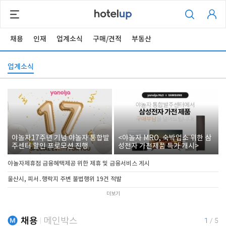
채용
인재
업계소식
구매/견적
부동산
업계소식
야놀자17주년 기념 야놀자 통합발
<야놀자 MRO, 숙박업소 위한 삼
주센터 할인 프로모션 진행
성전자 가전제품 특가 개시>
야놀자제휴점 금융혜택제공 위한 제휴 및 금융서비스 게시
울산시, 피서․행락지 주변 불법행위 19건 적발
더보기
채용
메인박스
1
/
5