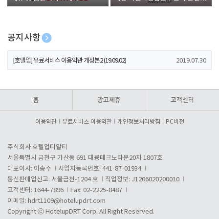
폰 증정
공지사항
[호텔업] 개인정보 처리방침 개정본1 (19.09.02)
2019.07.30
[호텔업] 유료서비스 이용약관 개정본2 (19.09.02)
2019.07.30
[호텔업] 개인정보 처리방침 개정본2 (19.09.02)
2019.07.30
홈
광고제휴
고객센터
이용약관
유료서비스 이용약관
개인정보처리방침
PC버전
주식회사 호텔업디알티
서울특별시 금천구 가산동 691 대륭테크노타운20차 1807호
대표이사: 이송주
사업자등록번호: 441-87-01934
통신판매업신고: 서울금천-1204 호
직업정보: J1206020200010
고객센터: 1644-7896
Fax: 02-2225-8487
이메일:
hdrt1109@hotelupdrt.com
Copyright ⓒ HotelupDRT Corp. All Right Reserved.