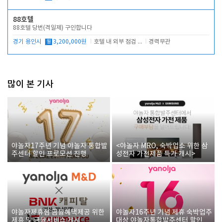
88호텔
88호텔 당번(격일제) 구인합니다
경기 용인시
월
3,200,000원
호텔 내 외부 점검 및 프런트 운영
경력무관
많이 본 기사
야놀자17주년 기념 야놀자 통합발
<야놀자 MRO, 숙박업소 위한 삼
주센터 할인 프로모션 진행
성전자 가전제품 특가 개시>
야놀자제휴점 금융혜택제공 위한
야놀자16주년 기념 제휴 숙박업주
제휴 및 금융서비스 게시
대상 야놀자통합발주센터 할인쿠