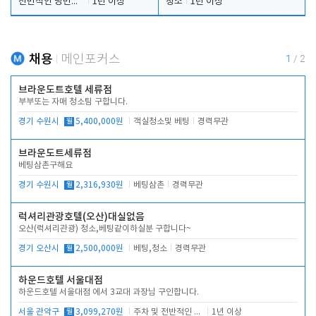
전반적인 당번업무
1년 이상
청소
1년 이상
채용
메인포커스
1
/
2
브라운도트호텔 세류점
부부또는 자매 청소팀 구합니다.
경기 수원시
월
5,400,000원
객실청소및 베팅
경력무관
브라운도트세류점
베팅삼촌구해요
경기 수원시
월
2,316,930원
베팅삼촌
경력무관
럭셔리관광호텔(오산)대실없음
오산(럭셔리관광) 청소,베팅같이하실분 구합니다~
경기 오산시
월
2,500,000원
베팅,청소
경력무관
하운드호텔 서울대점
하운드호텔 서울대점 에서 3교대 과장님 구인합니다.
서울 관악구
월
3,099,270원
주차 및 전반적인 당번업무
1년 이상