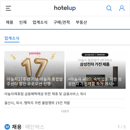
채용
인재
업계소식
구매/견적
부동산
업계소식
야놀자17주년 기념 야놀자 통합발
<야놀자 MRO, 숙박업소 위한 삼
주센터 할인 프로모션 진행
성전자 가전제품 특가 개시>
야놀자제휴점 금융혜택제공 위한 제휴 및 금융서비스 게시
울산시, 피서․행락지 주변 불법행위 19건 적발
더보기
채용
메인박스
1
/
5