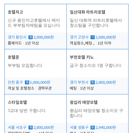
호텔자고
일산대화 라트리호텔
신규 용인자고호텔에서 메이
일산 대화역 라트리호텔에서
드 부부팀자매팀을 모십니다.
청소팀을 구인합니다.
경기 용인시
월
2,800,000원
경기 고양시
시
2,600,000원
룸메이드
1년 이상
객실청소,베팅 ,
1년 이하
호텔준
부천호텔 키노
부부팀 모집합니다.
급구 청소이모 1명 구합니다.
인천 중구
월
5,000,000원
경기 부천시
월
2,800,000원
객실 및 호텔청소
경력무관
베팅
1년 이상
스타일호텔
왕십리 태양모텔
3교대 당번 구합니다.
왕십리 태양모텔 청소이모 구
합니다.
서울 서초구
월
2,800,000원
서울 성동구
월
2,940,000원