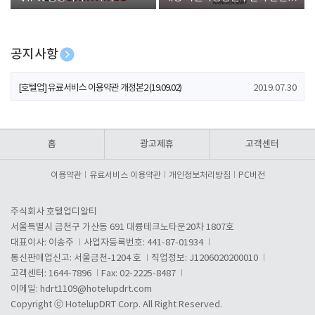
폰 증정
공지사항
[호텔업] 개인정보 처리방침 개정본1 (19.09.02)
2019.07.30
[호텔업] 유료서비스 이용약관 개정본2 (19.09.02)
2019.07.30
[호텔업] 개인정보 처리방침 개정본2 (19.09.02)
2019.07.30
홈
광고제휴
고객센터
이용약관
유료서비스 이용약관
개인정보처리방침
PC버전
주식회사 호텔업디알티
서울특별시 금천구 가산동 691 대륭테크노타운20차 1807호
대표이사: 이송주
사업자등록번호: 441-87-01934
통신판매업신고: 서울금천-1204 호
직업정보: J1206020200010
고객센터: 1644-7896
Fax: 02-2225-8487
이메일:
hdrt1109@hotelupdrt.com
Copyright ⓒ HotelupDRT Corp. All Right Reserved.