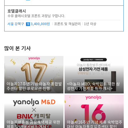
호텔클래시
수유 클래시호텔 프론트 과장님 구합니다.
서울 강북구
월
3,400,000원
프론트 및 객실관리
1년 이상
많이 본 기사
야놀자17주년 기념 야놀자 통합발
<야놀자 MRO, 숙박업소 위한 삼
주센터 할인 프로모션 진행
성전자 가전제품 특가 개시>
야놀자제휴점 금융혜택제공 위한
야놀자16주년 기념 제휴 숙박업주
제휴 및 금융서비스 게시
대상 야놀자통합발주센터 할인쿠