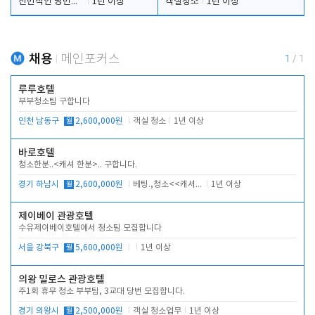
전반적인 당번업무
1년 이상
객실청소
1년 이상
채용
메인포커스
1
/
1
루루호텔
부부청소팀 구합니다
인천 남동구
월
2,600,000원
객실 청소
1년 이상
바로호텔
청소한분..<캐셔 한분>.. 구합니다.
경기 하남시
월
2,600,000원
베팅.,청소<<캐셔 모셔봅니다.
1년 이상
제이베이 관광호텔
수유제이베이호텔에서 청소팀 모집합니다
서울 강북구
월
5,600,000원
1년 이상
의왕 밀로스 관광호텔
주1회 휴무 청소 부부팀, 3교대 당번 모집합니다.
경기 의왕시
월
2,500,000원
객실 청소업무
1년 이상