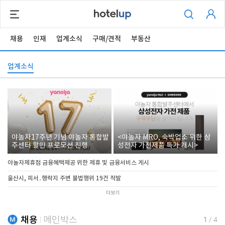
채용
인재
업계소식
구매/견적
부동산
업계소식
야놀자17주년 기념 야놀자 통합발
<야놀자 MRO, 숙박업소 위한 삼
주센터 할인 프로모션 진행
성전자 가전제품 특가 개시>
야놀자제휴점 금융혜택제공 위한 제휴 및 금융서비스 게시
울산시, 피서․행락지 주변 불법행위 19건 적발
더보기
채용
메인박스
1
/
4