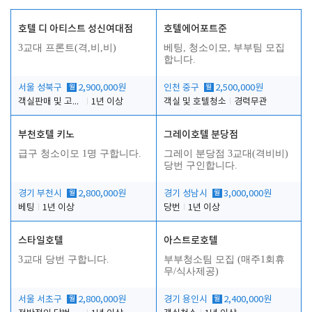
호텔 디 아티스트 성신여대점
호텔에어포트준
3교대 프론트(격,비,비)
베팅, 청소이모, 부부팀 모집
합니다.
서울 성북구
월
2,900,000원
인천 중구
월
2,500,000원
객실판매 및 고객응대
1년 이상
객실 및 호텔청소
경력무관
부천호텔 키노
그레이호텔 분당점
급구 청소이모 1명 구합니다.
그레이 분당점 3교대(격비비)
당번 구인합니다.
경기 부천시
월
2,800,000원
경기 성남시
월
3,000,000원
베팅
1년 이상
당번
1년 이상
스타일호텔
아스트로호텔
3교대 당번 구합니다.
부부청소팀 모집 (매주1회휴
무/식사제공)
서울 서초구
월
2,800,000원
경기 용인시
월
2,400,000원