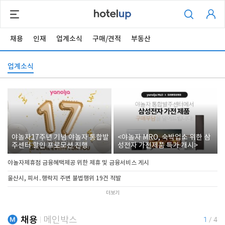
채용
인재
업계소식
구매/견적
부동산
업계소식
야놀자17주년 기념 야놀자 통합발
<야놀자 MRO, 숙박업소 위한 삼
주센터 할인 프로모션 진행
성전자 가전제품 특가 개시>
야놀자제휴점 금융혜택제공 위한 제휴 및 금융서비스 게시
울산시, 피서․행락지 주변 불법행위 19건 적발
더보기
채용
메인박스
1
/
4