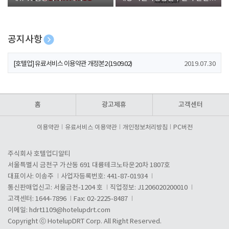
폰 증정
공지사항
[호텔업] 개인정보 처리방침 개정본1 (19.09.02)
2019.07.30
[호텔업] 유료서비스 이용약관 개정본2 (19.09.02)
2019.07.30
[호텔업] 개인정보 처리방침 개정본2 (19.09.02)
2019.07.30
홈
광고제휴
고객센터
이용약관
유료서비스 이용약관
개인정보처리방침
PC버전
주식회사 호텔업디알티
서울특별시 금천구 가산동 691 대륭테크노타운20차 1807호
대표이사: 이송주
사업자등록번호: 441-87-01934
통신판매업신고: 서울금천-1204 호
직업정보: J1206020200010
고객센터: 1644-7896
Fax: 02-2225-8487
이메일:
hdrt1109@hotelupdrt.com
Copyright ⓒ HotelupDRT Corp. All Right Reserved.