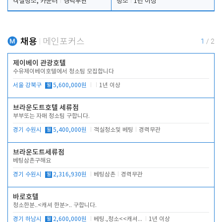
객실청소, 카운터
경력무관
청소
1년 이상
채용
메인포커스
1
/
2
제이베이 관광호텔
수유제이베이호텔에서 청소팀 모집합니다
서울 강북구
월
5,600,000원
1년 이상
브라운도트호텔 세류점
부부또는 자매 청소팀 구합니다.
경기 수원시
월
5,400,000원
객실청소및 베팅
경력무관
브라운도트세류점
베팅삼촌구해요
경기 수원시
월
2,316,930원
베팅삼촌
경력무관
바로호텔
청소한분..<캐셔 한분>.. 구합니다.
경기 하남시
월
2,600,000원
베팅.,청소<<캐셔 모셔봅니다.
1년 이상