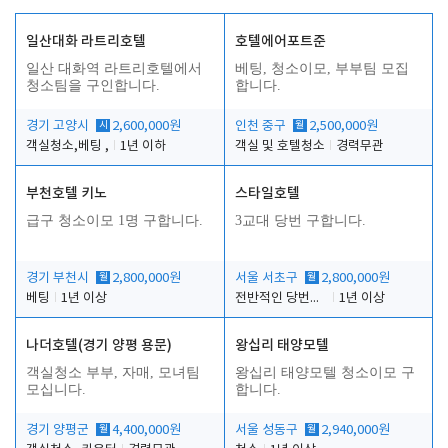
일산대화 라트리호텔
호텔에어포트준
일산 대화역 라트리호텔에서
베팅, 청소이모, 부부팀 모집
청소팀을 구인합니다.
합니다.
경기 고양시
시
2,600,000원
인천 중구
월
2,500,000원
객실청소,베팅 ,
1년 이하
객실 및 호텔청소
경력무관
부천호텔 키노
스타일호텔
급구 청소이모 1명 구합니다.
3교대 당번 구합니다.
경기 부천시
월
2,800,000원
서울 서초구
월
2,800,000원
베팅
1년 이상
전반적인 당번업무
1년 이상
나더호텔(경기 양평 용문)
왕십리 태양모텔
객실청소 부부, 자매, 모녀팀
왕십리 태양모텔 청소이모 구
모십니다.
합니다.
경기 양평군
월
4,400,000원
서울 성동구
월
2,940,000원