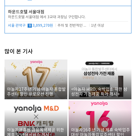
하운드호텔 서울대점
하운드호텔 서울대점 에서 3교대 과장님 구인합니다.
서울 관악구
월
3,099,270원
주차 및 전반적인 당번업무
1년 이상
많이 본 기사
야놀자17주년 기념 야놀자 통합발
<야놀자 MRO, 숙박업소 위한 삼
주센터 할인 프로모션 진행
성전자 가전제품 특가 개시>
야놀자제휴점 금융혜택제공 위한
야놀자16주년 기념 제휴 숙박업주
제휴 및 금융서비스 게시
대상 야놀자통합발주센터 할인쿠