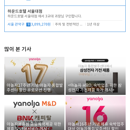
하운드호텔 서울대점
하운드호텔 서울대점 에서 3교대 과장님 구인합니다.
서울 관악구
월
3,099,270원
주차 및 전반적인 당번업무
1년 이상
많이 본 기사
야놀자17주년 기념 야놀자 통합발
<야놀자 MRO, 숙박업소 위한 삼
주센터 할인 프로모션 진행
성전자 가전제품 특가 개시>
야놀자제휴점 금융혜택제공 위한
야놀자16주년 기념 제휴 숙박업주
제휴 및 금융서비스 게시
대상 야놀자통합발주센터 할인쿠