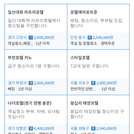
일산대화 라트리호텔
호텔에어포트준
일산 대화역 라트리호텔에서
베팅, 청소이모, 부부팀 모집
청소팀을 구인합니다.
합니다.
경기 고양시
시
2,600,000원
인천 중구
월
2,500,000원
객실청소,베팅 ,
1년 이하
객실 및 호텔청소
경력무관
부천호텔 키노
스타일호텔
급구 청소이모 1명 구합니다.
3교대 당번 구합니다.
경기 부천시
월
2,800,000원
서울 서초구
월
2,800,000원
베팅
1년 이상
전반적인 당번업무
1년 이상
나더호텔(경기 양평 용문)
왕십리 태양모텔
객실청소 부부, 자매, 모녀팀
왕십리 태양모텔 청소이모 구
모십니다.
합니다.
경기 양평군
월
4,400,000원
서울 성동구
월
2,940,000원