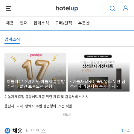
채용
인재
업계소식
구매/견적
부동산
업계소식
야놀자17주년 기념 야놀자 통합발
<야놀자 MRO, 숙박업소 위한 삼
주센터 할인 프로모션 진행
성전자 가전제품 특가 개시>
야놀자제휴점 금융혜택제공 위한 제휴 및 금융서비스 게시
울산시, 피서․행락지 주변 불법행위 19건 적발
더보기
채용
메인박스
1
/
4