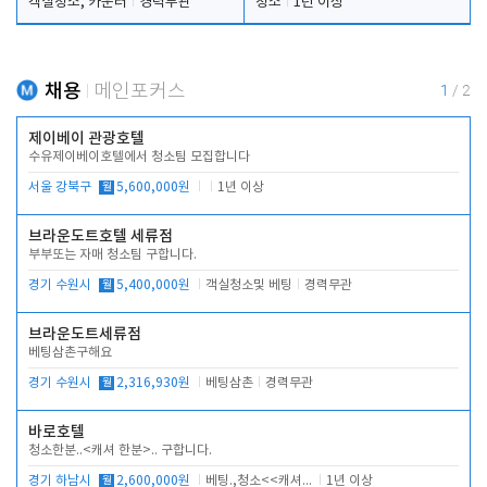
객실청소, 카운터
경력무관
청소
1년 이상
채용
메인포커스
1
/
2
제이베이 관광호텔
수유제이베이호텔에서 청소팀 모집합니다
서울 강북구
월
5,600,000원
1년 이상
브라운도트호텔 세류점
부부또는 자매 청소팀 구합니다.
경기 수원시
월
5,400,000원
객실청소및 베팅
경력무관
브라운도트세류점
베팅삼촌구해요
경기 수원시
월
2,316,930원
베팅삼촌
경력무관
바로호텔
청소한분..<캐셔 한분>.. 구합니다.
경기 하남시
월
2,600,000원
베팅.,청소<<캐셔 모셔봅니다.
1년 이상