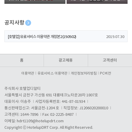
폰 증정
공지사항
[호텔업] 개인정보 처리방침 개정본1 (19.09.02)
2019.07.30
[호텔업] 유료서비스 이용약관 개정본2 (19.09.02)
2019.07.30
[호텔업] 개인정보 처리방침 개정본2 (19.09.02)
2019.07.30
홈
광고제휴
고객센터
이용약관
유료서비스 이용약관
개인정보처리방침
PC버전
주식회사 호텔업디알티
서울특별시 금천구 가산동 691 대륭테크노타운20차 1807호
대표이사: 이송주
사업자등록번호: 441-87-01934
통신판매업신고: 서울금천-1204 호
직업정보: J1206020200010
고객센터: 1644-7896
Fax: 02-2225-8487
이메일:
hdrt1109@hotelupdrt.com
Copyright ⓒ HotelupDRT Corp. All Right Reserved.