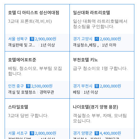
호텔 디 아티스트 성신여대점
일산대화 라트리호텔
3교대 프론트(격,비,비)
일산 대화역 라트리호텔에서
청소팀을 구인합니다.
서울 성북구
월
2,900,000원
경기 고양시
시
2,600,000원
객실판매 및 고객응대
1년 이상
객실청소,베팅 ,
1년 이하
호텔에어포트준
부천호텔 키노
베팅, 청소이모, 부부팀 모집
급구 청소이모 1명 구합니다.
합니다.
인천 중구
월
2,500,000원
경기 부천시
월
2,800,000원
객실 및 호텔청소
경력무관
베팅
1년 이상
스타일호텔
나더호텔(경기 양평 용문)
3교대 당번 구합니다.
객실청소 부부, 자매, 모녀팀
모십니다.
서울 서초구
월
2,800,000원
경기 양평군
월
4,400,000원