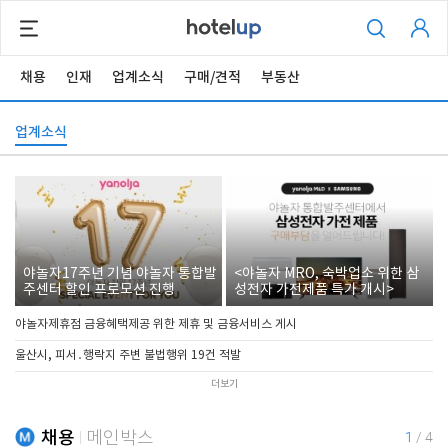
채용
인재
업계소식
구매/견적
부동산
업계소식
야놀자17주년 기념 야놀자 통합발
<야놀자 MRO, 숙박업소 위한 삼
주센터 할인 프로모션 진행
성전자 가전제품 특가 개시>
야놀자제휴점 금융혜택제공 위한 제휴 및 금융서비스 게시
울산시, 피서․행락지 주변 불법행위 19건 적발
더보기
채용
메인박스
1
/
4