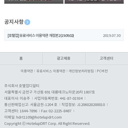
폰 증정
공지사항
[호텔업] 개인정보 처리방침 개정본1 (19.09.02)
2019.07.30
[호텔업] 유료서비스 이용약관 개정본2 (19.09.02)
2019.07.30
[호텔업] 개인정보 처리방침 개정본2 (19.09.02)
2019.07.30
홈
광고제휴
고객센터
이용약관
유료서비스 이용약관
개인정보처리방침
PC버전
주식회사 호텔업디알티
서울특별시 금천구 가산동 691 대륭테크노타운20차 1807호
대표이사: 이송주
사업자등록번호: 441-87-01934
통신판매업신고: 서울금천-1204 호
직업정보: J1206020200010
고객센터: 1644-7896
Fax: 02-2225-8487
이메일:
hdrt1109@hotelupdrt.com
Copyright ⓒ HotelupDRT Corp. All Right Reserved.