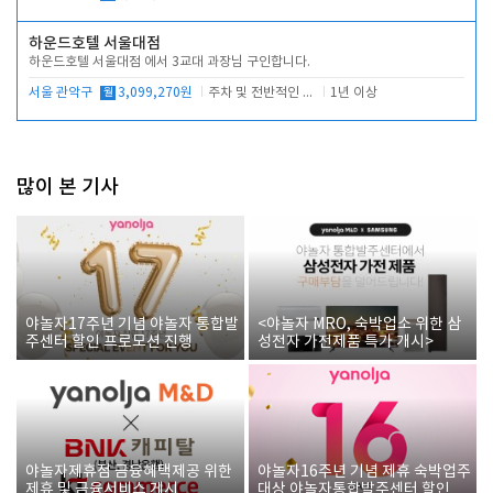
하운드호텔 서울대점
하운드호텔 서울대점 에서 3교대 과장님 구인합니다.
서울 관악구
월
3,099,270원
주차 및 전반적인 당번업무
1년 이상
많이 본 기사
야놀자17주년 기념 야놀자 통합발
<야놀자 MRO, 숙박업소 위한 삼
주센터 할인 프로모션 진행
성전자 가전제품 특가 개시>
야놀자제휴점 금융혜택제공 위한
야놀자16주년 기념 제휴 숙박업주
제휴 및 금융서비스 게시
대상 야놀자통합발주센터 할인쿠