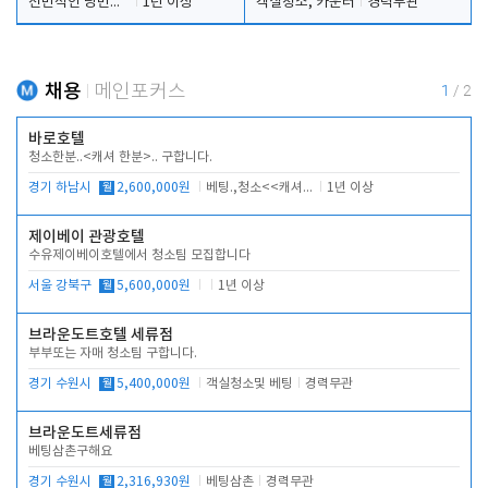
전반적인 당번업무
1년 이상
객실청소, 카운터
경력무관
채용
메인포커스
1
/
2
바로호텔
청소한분..<캐셔 한분>.. 구합니다.
경기 하남시
월
2,600,000원
베팅.,청소<<캐셔 모셔봅니다.
1년 이상
제이베이 관광호텔
수유제이베이호텔에서 청소팀 모집합니다
서울 강북구
월
5,600,000원
1년 이상
브라운도트호텔 세류점
부부또는 자매 청소팀 구합니다.
경기 수원시
월
5,400,000원
객실청소및 베팅
경력무관
브라운도트세류점
베팅삼촌구해요
경기 수원시
월
2,316,930원
베팅삼촌
경력무관