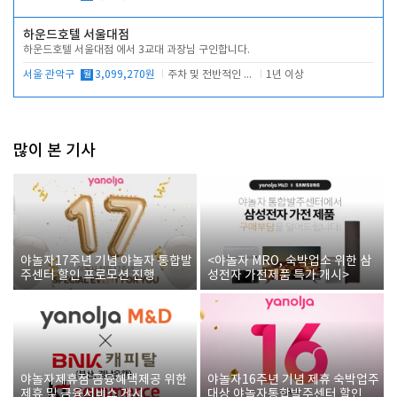
하운드호텔 서울대점
하운드호텔 서울대점 에서 3교대 과장님 구인합니다.
서울 관악구
월
3,099,270원
주차 및 전반적인 당번업무
1년 이상
많이 본 기사
야놀자17주년 기념 야놀자 통합발
<야놀자 MRO, 숙박업소 위한 삼
주센터 할인 프로모션 진행
성전자 가전제품 특가 개시>
야놀자제휴점 금융혜택제공 위한
야놀자16주년 기념 제휴 숙박업주
제휴 및 금융서비스 게시
대상 야놀자통합발주센터 할인쿠