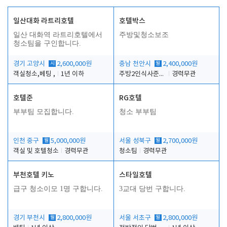
일산대화 라트리호텔
호텔박스
일산 대화역 라트리호텔에서
주방및청소보조
청소팀을 구인합니다.
경기 고양시
시
2,600,000원
충남 천안시
월
2,400,000원
객실청소,베팅 ,
1년 이하
주방2인식사준비및청소린렌보조
경력무관
호텔준
RG호텔
부부팀 모집합니다.
청소 부부팀
인천 중구
월
5,000,000원
서울 성북구
월
2,700,000원
객실 및 호텔청소
경력무관
청소팀
경력무관
부천호텔 키노
스타일호텔
급구 청소이모 1명 구합니다.
3교대 당번 구합니다.
경기 부천시
월
2,800,000원
서울 서초구
월
2,800,000원