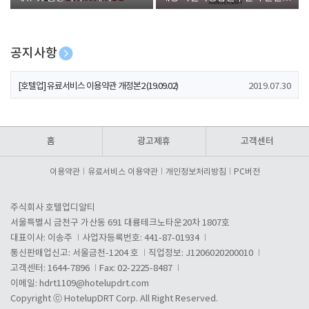
폰 증정
공지사항
[호텔업] 개인정보 처리방침 개정본1 (19.09.02)
2019.07.30
[호텔업] 유료서비스 이용약관 개정본2 (19.09.02)
2019.07.30
[호텔업] 개인정보 처리방침 개정본2 (19.09.02)
2019.07.30
홈
광고제휴
고객센터
이용약관
유료서비스 이용약관
개인정보처리방침
PC버전
주식회사 호텔업디알티
서울특별시 금천구 가산동 691 대륭테크노타운20차 1807호
대표이사: 이송주
사업자등록번호: 441-87-01934
통신판매업신고: 서울금천-1204 호
직업정보: J1206020200010
고객센터: 1644-7896
Fax: 02-2225-8487
이메일:
hdrt1109@hotelupdrt.com
Copyright ⓒ HotelupDRT Corp. All Right Reserved.