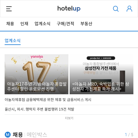
채용
인재
업계소식
구매/견적
부동산
업계소식
야놀자17주년 기념 야놀자 통합발
<야놀자 MRO, 숙박업소 위한 삼
주센터 할인 프로모션 진행
성전자 가전제품 특가 개시>
야놀자제휴점 금융혜택제공 위한 제휴 및 금융서비스 게시
울산시, 피서․행락지 주변 불법행위 19건 적발
더보기
채용
메인박스
1
/
5