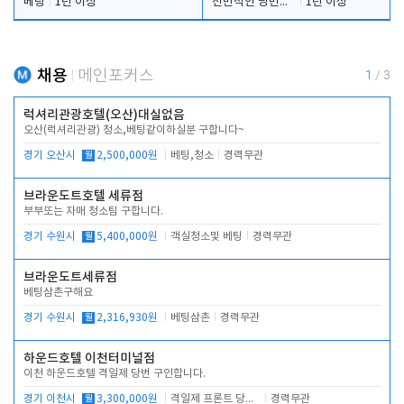
베팅
1년 이상
전반적인 당번업무
1년 이상
채용
메인포커스
1
/
3
럭셔리관광호텔(오산)대실없음
오산(럭셔리관광) 청소,베팅같이하실분 구합니다~
경기 오산시
월
2,500,000원
베팅,청소
경력무관
브라운도트호텔 세류점
부부또는 자매 청소팀 구합니다.
경기 수원시
월
5,400,000원
객실청소및 베팅
경력무관
브라운도트세류점
베팅삼촌구해요
경기 수원시
월
2,316,930원
베팅삼촌
경력무관
하운드호텔 이천터미널점
이천 하운드호텔 격일제 당번 구인합니다.
경기 이천시
월
3,300,000원
격일제 프론트 당번 업무로 주차 및 객실 점검
경력무관