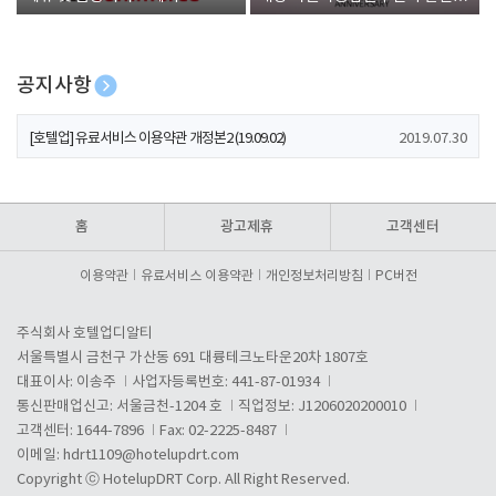
폰 증정
공지사항
[호텔업] 개인정보 처리방침 개정본1 (19.09.02)
2019.07.30
[호텔업] 유료서비스 이용약관 개정본2 (19.09.02)
2019.07.30
[호텔업] 개인정보 처리방침 개정본2 (19.09.02)
2019.07.30
홈
광고제휴
고객센터
이용약관
유료서비스 이용약관
개인정보처리방침
PC버전
주식회사 호텔업디알티
서울특별시 금천구 가산동 691 대륭테크노타운20차 1807호
대표이사: 이송주
사업자등록번호: 441-87-01934
통신판매업신고: 서울금천-1204 호
직업정보: J1206020200010
고객센터: 1644-7896
Fax: 02-2225-8487
이메일:
hdrt1109@hotelupdrt.com
Copyright ⓒ HotelupDRT Corp. All Right Reserved.