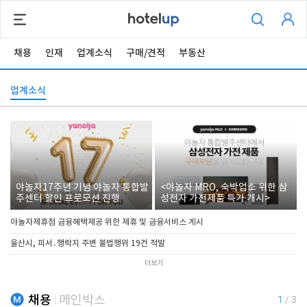
채용
인재
업계소식
구매/견적
부동산
업계소식
야놀자17주년 기념 야놀자 통합발
<야놀자 MRO, 숙박업소 위한 삼
주센터 할인 프로모션 진행
성전자 가전제품 특가 개시>
야놀자제휴점 금융혜택제공 위한 제휴 및 금융서비스 게시
울산시, 피서․행락지 주변 불법행위 19건 적발
더보기
채용
메인박스
1
/
3