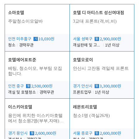
소마호텔
호텔 디 아티스트 성신여대점
주말청소이모알바
3교대 프론트(격,비,비)
인천 미추홀구
시
10,030원
서울 성북구
월
2,900,000원
청소
경력무관
객실판매 및 고객응대
1년 이상
호텔에어포트준
호텔오로이
베팅, 청소이모, 부부팀 모집
안산시 고잔동 격일제 프론트
합니다.
인천 중구
월
2,500,000원
경기 안산시
월
3,300,000원
객실 및 호텔청소
경력무관
프론트업무
1년 이상
이스키아호텔
레몬트리호텔
용인에 위치한 이스키아호텔
청소1명 (객실26개)
에서 청소원2명(부부,자매)을
모집합니다..
경기 용인시
월
2,600,000원
서울 종로구
월
2,600,000원