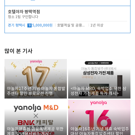
호텔야자 평택역점
청소 1팀 구인합니다
경기 평택시
월
5,000,000원
호텔객실 및 공용시설 청소 관리
1년 이상
많이 본 기사
야놀자17주년 기념 야놀자 통합발
<야놀자 MRO, 숙박업소 위한 삼
주센터 할인 프로모션 진행
성전자 가전제품 특가 개시>
야놀자제휴점 금융혜택제공 위한
야놀자16주년 기념 제휴 숙박업주
제휴 및 금융서비스 게시
대상 야놀자통합발주센터 할인쿠