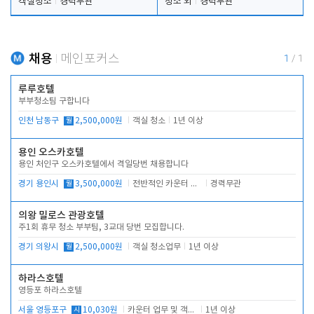
객실청소
경력무관
청소 외
경력무관
채용
메인포커스
1
/
1
루루호텔
부부청소팀 구합니다
인천 남동구
월
2,500,000원
객실 청소
1년 이상
용인 오스카호텔
용인 처인구 오스카호텔에서 격일당번 채용합니다
경기 용인시
월
3,500,000원
전반적인 카운터 업무
경력무관
의왕 밀로스 관광호텔
주1회 휴무 청소 부부팀, 3교대 당번 모집합니다.
경기 의왕시
월
2,500,000원
객실 청소업무
1년 이상
하라스호텔
영등포 하라스호텔
서울 영등포구
시
10,030원
카운터 업무 및 객실관리(청소상태 확인, 객실판매)
1년 이상