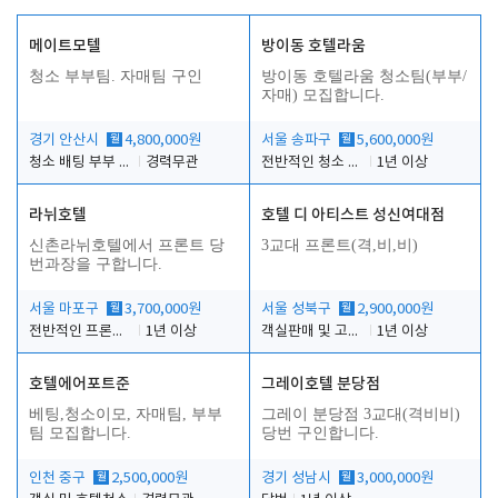
메이트모텔
방이동 호텔라움
청소 부부팀. 자매팀 구인
방이동 호텔라움 청소팀(부부/
자매) 모집합니다.
경기 안산시
월
4,800,000원
서울 송파구
월
5,600,000원
청소 배팅 부부 구합니다
경력무관
전반적인 청소 업무(객실청소.객실정리)
1년 이상
라뉘호텔
호텔 디 아티스트 성신여대점
신촌라뉘호텔에서 프론트 당
3교대 프론트(격,비,비)
번과장을 구합니다.
서울 마포구
월
3,700,000원
서울 성북구
월
2,900,000원
전반적인 프론트 당번업무
1년 이상
객실판매 및 고객응대
1년 이상
호텔에어포트준
그레이호텔 분당점
베팅,청소이모, 자매팀, 부부
그레이 분당점 3교대(격비비)
팀 모집합니다.
당번 구인합니다.
인천 중구
월
2,500,000원
경기 성남시
월
3,000,000원