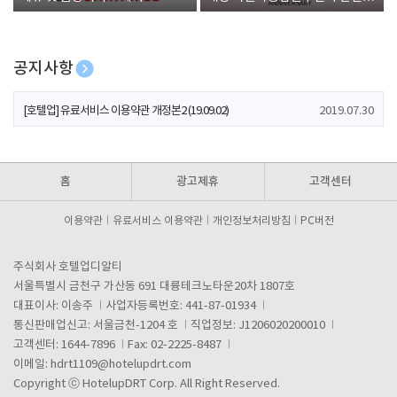
폰 증정
공지사항
[호텔업] 개인정보 처리방침 개정본1 (19.09.02)
2019.07.30
[호텔업] 유료서비스 이용약관 개정본2 (19.09.02)
2019.07.30
[호텔업] 개인정보 처리방침 개정본2 (19.09.02)
2019.07.30
홈
광고제휴
고객센터
이용약관
유료서비스 이용약관
개인정보처리방침
PC버전
주식회사 호텔업디알티
서울특별시 금천구 가산동 691 대륭테크노타운20차 1807호
대표이사: 이송주
사업자등록번호: 441-87-01934
통신판매업신고: 서울금천-1204 호
직업정보: J1206020200010
고객센터: 1644-7896
Fax: 02-2225-8487
이메일:
hdrt1109@hotelupdrt.com
Copyright ⓒ HotelupDRT Corp. All Right Reserved.