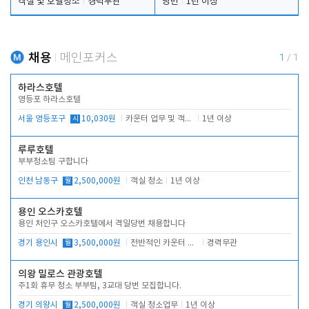
객실 및 호텔청소
경력무관
당번
1년 이상
채용
메인포커스
1
/
1
하라스호텔
영등포 하라스호텔
서울 영등포구
시
10,030원
카운터 업무 및 객실관리(청소상태 확인, 객실판매)
1년 이상
루루호텔
부부청소팀 구합니다
인천 남동구
월
2,500,000원
객실 청소
1년 이상
용인 오스카호텔
용인 처인구 오스카호텔에서 격일당번 채용합니다
경기 용인시
월
3,500,000원
전반적인 카운터 업무
경력무관
의왕 밀로스 관광호텔
주1회 휴무 청소 부부팀, 3교대 당번 모집합니다.
경기 의왕시
월
2,500,000원
객실 청소업무
1년 이상