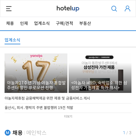
채용
인재
업계소식
구매/견적
부동산
업계소식
야놀자17주년 기념 야놀자 통합발
<야놀자 MRO, 숙박업소 위한 삼
주센터 할인 프로모션 진행
성전자 가전제품 특가 개시>
야놀자제휴점 금융혜택제공 위한 제휴 및 금융서비스 게시
울산시, 피서․행락지 주변 불법행위 19건 적발
더보기
채용
메인박스
1
/
3