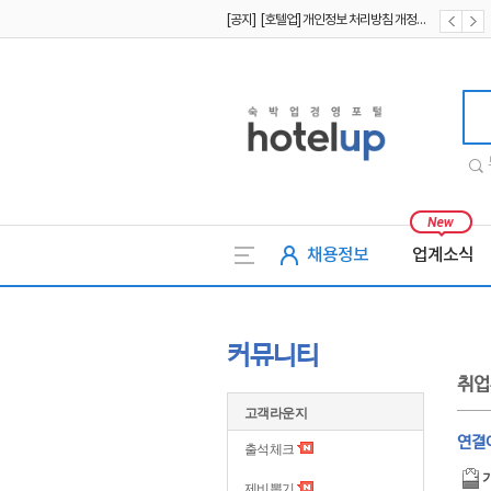
[공지] [호텔업] 개인정보 처리방침 개정본1 (19.09.02)
[공지] [호텔업] 유료서비스 이용약관 개정본2 (19.09.02)
호텔업
채용정보
업계소식
커뮤니티
취업
고객라운지
연결
출석체크
제비뽑기