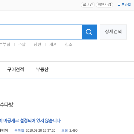
로그인
회원가입
모바일
로고
상세검색
부부팀
주말
당번
캐셔
청소
구매견적
부동산
수다방
이 비공개로 설정되어 있지 않습니다
가방에
등록일
2019.09.28 18:37:20
조회
2,490