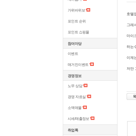
가위바위보
호텔업
포인트 순위
그래
포인트 쇼핑몰
마이
참여마당
하는
이벤트
이제
매거진이벤트
저만 
경영정보
노무 상담
경영 자료실
소액매물
시세/매출정보
취업톡