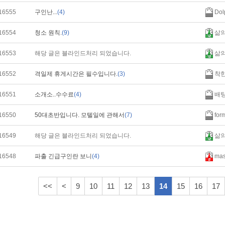
16555
구인난...
(4)
Dol
16554
청소 원칙.
(9)
삶
16553
해당 글은 블라인드처리 되었습니다.
삶
16552
격일제 휴게시간은 필수입니다.
(3)
착
16551
소개소..수수료
(4)
배
16550
50대초반입니다. 모텔일에 관해서
(7)
for
16549
해당 글은 블라인드처리 되었습니다.
삶
16548
파출 긴급구인란 보니
(4)
mas
<<
<
9
10
11
12
13
14
15
16
17