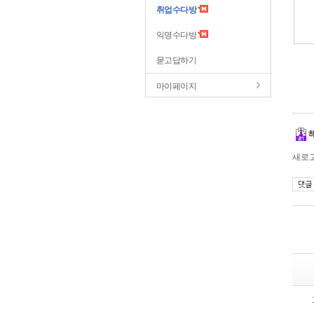
취업수다방
익명수다방
묻고답하기
마이페이지