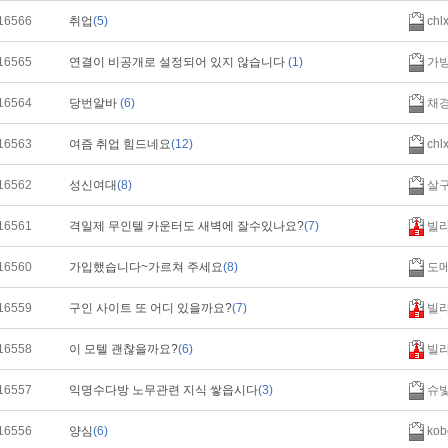
16566
취업
(5)
chl
16565
연결이 비공개로 설정되어 있지 않습니다
(1)
가
16564
당번알바
(6)
채
16563
여즘 취업 힘드네요
(12)
chl
16562
성신여대
(8)
살
16561
격일제 무인텔 카운터도 새벽에 잘수있나요?
(7)
빌
16560
가입했습니다~가르쳐 주세요
(8)
도
16559
구인 사이트 또 어디 있을까요?
(7)
빌
16558
이 모텔 괜찮을까요?
(6)
빌
16557
익명수다방 노무관련 지식 쌓읍시다
(3)
슈
16556
양심
(6)
kob