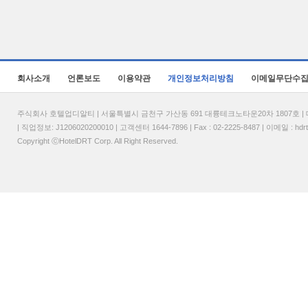
회사소개
언론보도
이용약관
개인정보처리방침
이메일무단수
주식회사 호텔업디알티 | 서울특별시 금천구 가산동 691 대륭테크노타운20차 1807호 | 대표
| 직업정보: J1206020200010 | 고객센터 1644-7896 | Fax : 02-2225-8487 | 이메일 :
hdr
Copyright ⓒHotelDRT Corp. All Right Reserved.