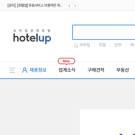
[공지] [호텔업] 유료서비스 이용약관 개정본2 (19.09.02)
[공지] [호텔업] 개인정보 처리방침 개정본2 (19.09.02)
호텔업로고
부부팀
주말
당번
캐
채용정보
업계소식
구매견적
부동산