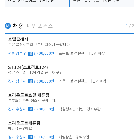
객실 및 호텔청소
경력무관
프런트업무 주간, 야간
경력무관
채용
메인포커스
1
/
2
호텔클래시
수유 클래시호텔 프론트 과장님 구합니다.
서울 강북구
월
3,400,000원
프론트 및 객실관리
1년 이상
ST124(스트리트124)
성남 스트리트124 격일 근무자 구인
경기 성남시
월
3,600,000원
카운터 및 객실관리 전반
1년 이상
브라운도트호텔 세류점
부부또는 자매 청소팀 구합니다.
경기 수원시
월
5,400,000원
객실청소및 베팅
경력무관
브라운도트세류점
베팅삼촌구해요
경기 수원시
월
2,316,930원
베팅삼촌
경력무관