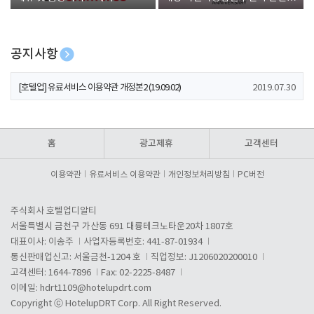
폰 증정
공지사항
[호텔업] 개인정보 처리방침 개정본1 (19.09.02)
2019.07.30
[호텔업] 유료서비스 이용약관 개정본2 (19.09.02)
2019.07.30
[호텔업] 개인정보 처리방침 개정본2 (19.09.02)
2019.07.30
홈
광고제휴
고객센터
이용약관
유료서비스 이용약관
개인정보처리방침
PC버전
주식회사 호텔업디알티
서울특별시 금천구 가산동 691 대륭테크노타운20차 1807호
대표이사: 이송주
사업자등록번호: 441-87-01934
통신판매업신고: 서울금천-1204 호
직업정보: J1206020200010
고객센터: 1644-7896
Fax: 02-2225-8487
이메일:
hdrt1109@hotelupdrt.com
Copyright ⓒ HotelupDRT Corp. All Right Reserved.