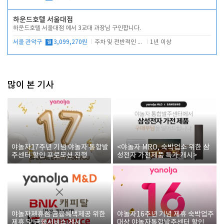
하운드호텔 서울대점
하운드호텔 서울대점 에서 3교대 과장님 구인합니다.
서울 관악구
월
3,099,270원
주차 및 전반적인 당번업무
1년 이상
많이 본 기사
야놀자17주년 기념 야놀자 통합발
<야놀자 MRO, 숙박업소 위한 삼
주센터 할인 프로모션 진행
성전자 가전제품 특가 개시>
야놀자제휴점 금융혜택제공 위한
야놀자16주년 기념 제휴 숙박업주
제휴 및 금융서비스 게시
대상 야놀자통합발주센터 할인쿠