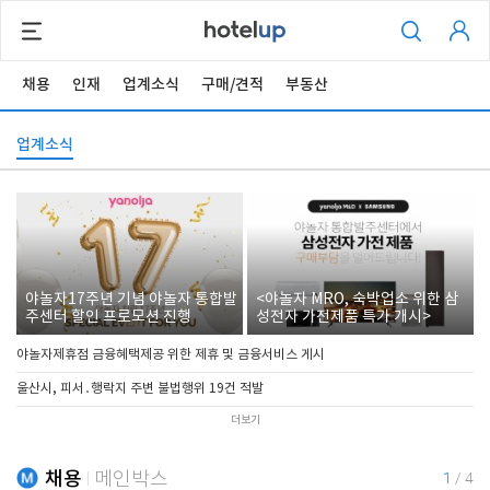
채용
인재
업계소식
구매/견적
부동산
업계소식
야놀자17주년 기념 야놀자 통합발
<야놀자 MRO, 숙박업소 위한 삼
주센터 할인 프로모션 진행
성전자 가전제품 특가 개시>
야놀자제휴점 금융혜택제공 위한 제휴 및 금융서비스 게시
울산시, 피서․행락지 주변 불법행위 19건 적발
더보기
채용
메인박스
1
/
4