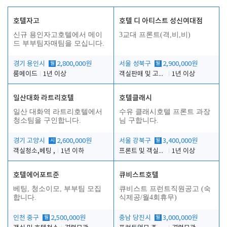
호텔자고
호텔 디 아티스트 성신여대점
신규 용인자고호텔에서 메이
3교대 프론트(격,비,비)
드 부부팀자매팀을 모십니다.
경기 용인시
월
2,800,000원
서울 성북구
월
2,900,000원
룸메이드
1년 이상
객실판매 및 고객응대
1년 이상
일산대화 라트리호텔
호텔클래시
일산 대화역 라트리호텔에서
수유 클래시호텔 프론트 과장
청소팀을 구인합니다.
님 구합니다.
경기 고양시
시
2,600,000원
서울 강북구
월
3,400,000원
객실청소,베팅 ,
1년 이하
프론트 및 객실관리
1년 이상
호텔에어포트준
큐비스트호텔
베팅, 청소이모, 부부팀 모집
큐비스트 프런트직원공고 (숙
합니다.
식제공/월4회휴무)
인천 중구
월
2,500,000원
충남 당진시
월
3,000,000원