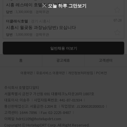
시흥 레스테이 호텔 직원 구합니다.
오늘 하루 그만보기
당번
3,300,000원
경력무관
07-28
더클래식호텔
경기 시흥시
시흥시 월곶동 과장님(당번) 모십니다
당번
3,000,000원
경력무관
일반채용 더보기
홈
광고제휴
고객센터
이용약관
유료서비스 이용약관
개인정보처리방침
PC버전
주식회사 호텔업디알티
서울특별시 금천구 가산동 691 대륭테크노타운20차 1807호
대표이사: 이송주
사업자등록번호: 441-87-01934
통신판매업신고: 서울금천-1204 호
직업정보: J1206020200010
고객센터: 1644-7896
Fax: 02-2225-8487
이메일:
hdrt1109@hotelupdrt.com
Copyright ⓒ HotelupDRT Corp. All Right Reserved.