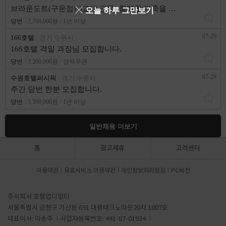
브라운도트(구운점) 3교대 근무! 함께할 가족을 분들을 모집합니다!
오늘 하루 그만보기
당번
2,700,000원
1년 이상
07-29
166호텔
경기 수원시
166호텔 격일 과장님 모집합니다.
당번
3,200,000원
경력무관
07-28
수원호텔퍼시픽
경기 수원시
주간 당번 한분 모집합니다.
당번
3,500,000원
1년 이상
일반채용 더보기
홈
광고제휴
고객센터
이용약관
유료서비스 이용약관
개인정보처리방침
PC버전
주식회사 호텔업디알티
서울특별시 금천구 가산동 691 대륭테크노타운20차 1807호
대표이사: 이송주
사업자등록번호: 441-87-01934