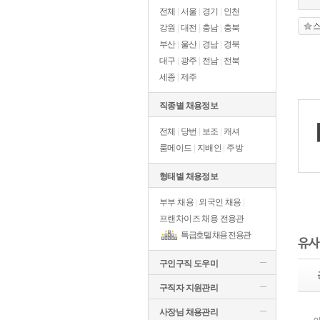
전체
|
서울
|
경기
|
인천
강원
|
대전
|
충남
|
충북
부산
|
울산
|
경남
|
경북
대구
|
광주
|
전남
|
전북
세종
|
제주
직종별 채용정보
전체
|
당번
|
보조
|
캐셔
룸메이드
|
지배인
|
주방
형태별 채용정보
부부 채용
|
외국인 채용
|
프랜차이즈 채용 전용관
특급호텔 채용 전용관
유사
구인구직 도우미
구직자 지원관리
사장님 채용관리