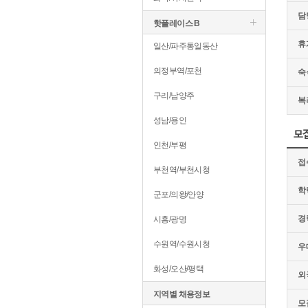
담
핫플레이스 B
휴
일산/파주통일동산
의정부역/포천
숙
구리/남양주
복
성남/용인
모
인천/부평
접
부천역/부천시청
학
군포/의왕/안양
경
시흥/광명
수원역/수원시청
우
화성/오산/평택
외
지역별 채용정보
모