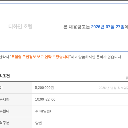
더화인 호텔
본 채용공고는
2026년 07월 27일
연락시 "
호텔업 구인정보 보고 연락 드렸습니다
"라고 말씀하시면 문의가 쉽습니다.
무 조건
등
여
5,200,000원
2026 년 법정 최저임
무시간
10:00~22 :00
무형태
주야(일반)
력구분
당번