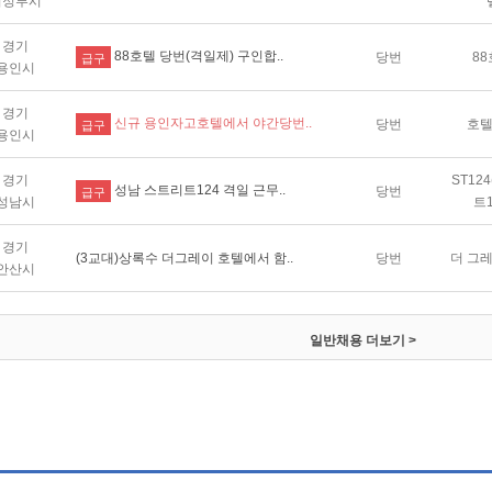
의정부시
경기
88호텔 당번(격일제) 구인합..
당번
8
급구
용인시
경기
신규 용인자고호텔에서 야간당번..
당번
호
급구
용인시
경기
ST12
성남 스트리트124 격일 근무..
당번
급구
성남시
트1
경기
(3교대)상록수 더그레이 호텔에서 함..
당번
더 그
안산시
일반채용
더보기 >