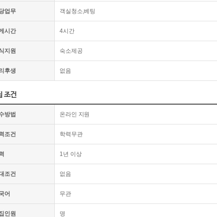
당업무
객실청소,베팅
게시간
4시간
식지원
숙소제공
리후생
없음
집 조건
수방법
온라인 지원
력조건
학력무관
력
1년 이상
대조건
없음
국어
무관
집인원
명