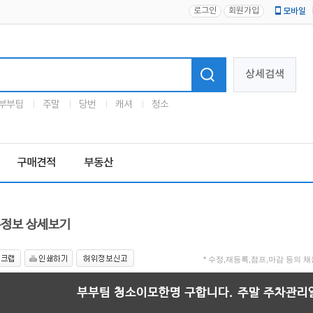
로그인
회원가입
모바일
로고
상세검색
부부팀
주말
당번
캐셔
청소
구매견적
부동산
정보 상세보기
* 수정,재등록,점프,마감 등의
부부팀 청소이모한명 구합니다. 주말 주차관리