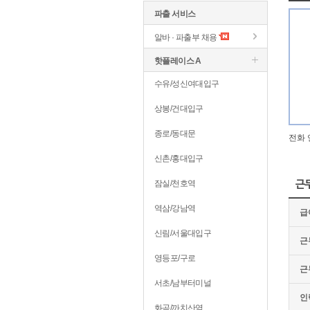
파출 서비스
알바 · 파출부 채용
핫플레이스 A
수유/성신여대입구
상봉/건대입구
종로/동대문
전화 
신촌/홍대입구
잠실/천호역
근
역삼/강남역
급
신림/서울대입구
근
영등포/구로
근
서초/남부터미널
인
화곡/까치산역