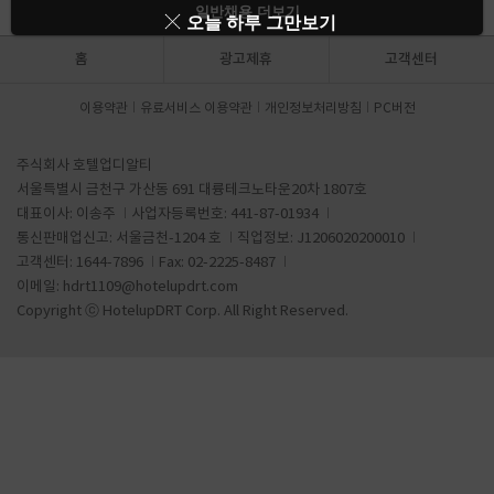
일반채용 더보기
오늘 하루 그만보기
홈
광고제휴
고객센터
이용약관
유료서비스 이용약관
개인정보처리방침
PC버전
주식회사 호텔업디알티
서울특별시 금천구 가산동 691 대륭테크노타운20차 1807호
대표이사: 이송주
사업자등록번호: 441-87-01934
통신판매업신고: 서울금천-1204 호
직업정보: J1206020200010
고객센터: 1644-7896
Fax: 02-2225-8487
이메일:
hdrt1109@hotelupdrt.com
Copyright ⓒ HotelupDRT Corp. All Right Reserved.