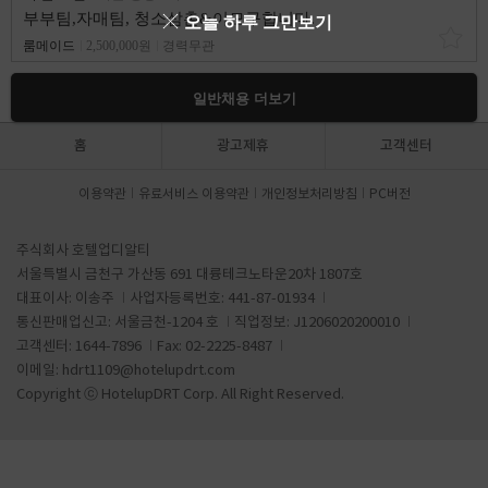
부부팀,자매팀, 청소삼촌&이모구합니다.
오늘 하루 그만보기
룸메이드
2,500,000원
경력무관
일반채용 더보기
홈
광고제휴
고객센터
이용약관
유료서비스 이용약관
개인정보처리방침
PC버전
주식회사 호텔업디알티
서울특별시 금천구 가산동 691 대륭테크노타운20차 1807호
대표이사: 이송주
사업자등록번호: 441-87-01934
통신판매업신고: 서울금천-1204 호
직업정보: J1206020200010
고객센터: 1644-7896
Fax: 02-2225-8487
이메일:
hdrt1109@hotelupdrt.com
Copyright ⓒ HotelupDRT Corp. All Right Reserved.