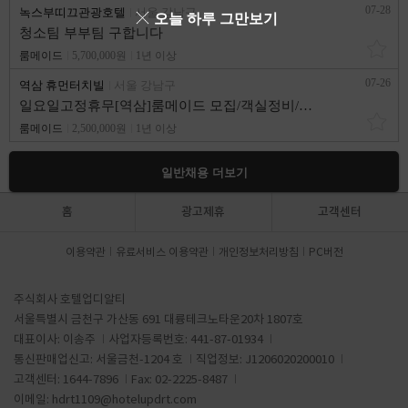
07-28
녹스부띠끄관광호텔
서울 강남구
오늘 하루 그만보기
청소팀 부부팀 구합니다
룸메이드
5,700,000원
1년 이상
07-26
역삼 휴먼터치빌
서울 강남구
일요일고정휴무[역삼]룸메이드 모집/객실정비/객실청소
룸메이드
2,500,000원
1년 이상
일반채용 더보기
홈
광고제휴
고객센터
이용약관
유료서비스 이용약관
개인정보처리방침
PC버전
주식회사 호텔업디알티
서울특별시 금천구 가산동 691 대륭테크노타운20차 1807호
대표이사: 이송주
사업자등록번호: 441-87-01934
통신판매업신고: 서울금천-1204 호
직업정보: J1206020200010
고객센터: 1644-7896
Fax: 02-2225-8487
이메일:
hdrt1109@hotelupdrt.com