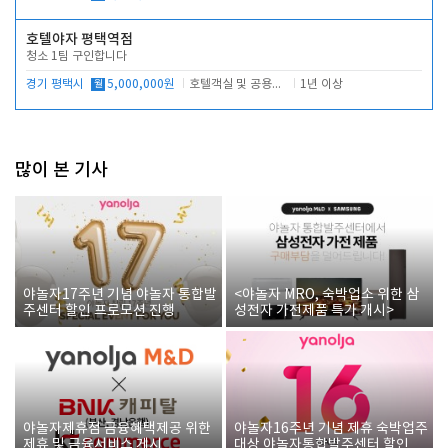
호텔야자 평택역점
청소 1팀 구인합니다
경기 평택시
월
5,000,000원
호텔객실 및 공용시설 청소 관리
1년 이상
많이 본 기사
야놀자17주년 기념 야놀자 통합발
<야놀자 MRO, 숙박업소 위한 삼
주센터 할인 프로모션 진행
성전자 가전제품 특가 개시>
야놀자제휴점 금융혜택제공 위한
야놀자16주년 기념 제휴 숙박업주
제휴 및 금융서비스 게시
대상 야놀자통합발주센터 할인쿠