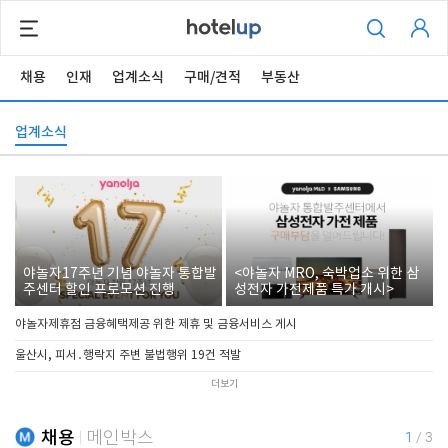
채용
인재
업계소식
구매/견적
부동산
업계소식
야놀자17주년 기념 야놀자 통합발
<야놀자 MRO, 숙박업소 위한 삼
주센터 할인 프로모션 진행
성전자 가전제품 특가 개시>
야놀자제휴점 금융혜택제공 위한 제휴 및 금융서비스 게시
울산시, 피서․행락지 주변 불법행위 19건 적발
더보기
채용
메인박스
1
/
3