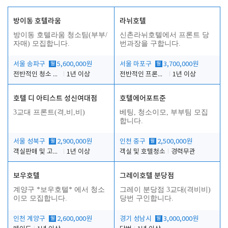
방이동 호텔라움
라뉘호텔
방이동 호텔라움 청소팀(부부/
신촌라뉘호텔에서 프론트 당
자매) 모집합니다.
번과장을 구합니다.
서울 송파구
월
5,600,000원
서울 마포구
월
3,700,000원
전반적인 청소 업무(객실청소.객실정리)
1년 이상
전반적인 프론트 당번업무
1년 이상
호텔 디 아티스트 성신여대점
호텔에어포트준
3교대 프론트(격,비,비)
베팅, 청소이모, 부부팀 모집
합니다.
서울 성북구
월
2,900,000원
인천 중구
월
2,500,000원
객실판매 및 고객응대
1년 이상
객실 및 호텔청소
경력무관
보우호텔
그레이호텔 분당점
계양구 *보우호텔* 에서 청소
그레이 분당점 3교대(격비비)
이모 모집합니다.
당번 구인합니다.
인천 계양구
월
2,600,000원
경기 성남시
월
3,000,000원