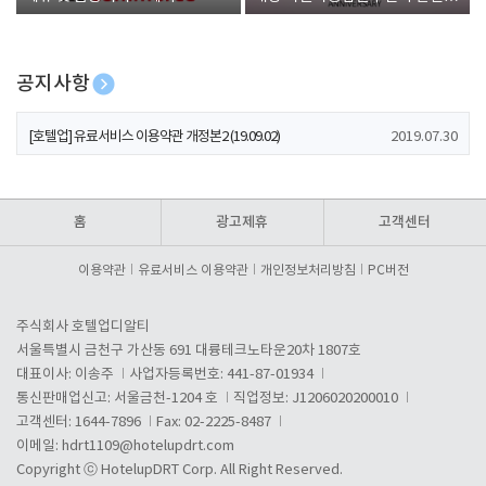
폰 증정
공지사항
[호텔업] 개인정보 처리방침 개정본1 (19.09.02)
2019.07.30
[호텔업] 유료서비스 이용약관 개정본2 (19.09.02)
2019.07.30
[호텔업] 개인정보 처리방침 개정본2 (19.09.02)
2019.07.30
홈
광고제휴
고객센터
이용약관
유료서비스 이용약관
개인정보처리방침
PC버전
주식회사 호텔업디알티
서울특별시 금천구 가산동 691 대륭테크노타운20차 1807호
대표이사: 이송주
사업자등록번호: 441-87-01934
통신판매업신고: 서울금천-1204 호
직업정보: J1206020200010
고객센터: 1644-7896
Fax: 02-2225-8487
이메일:
hdrt1109@hotelupdrt.com
Copyright ⓒ HotelupDRT Corp. All Right Reserved.