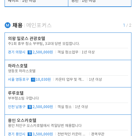
메이드
1년 이상
당번
1년 이상
채용
메인포커스
1
/
2
의왕 밀로스 관광호텔
주1회 휴무 청소 부부팀, 3교대 당번 모집합니다.
경기 의왕시
월
2,500,000원
객실 청소업무
1년 이상
하라스호텔
영등포 하라스호텔
서울 영등포구
시
10,030원
카운터 업무 및 객실관리(청소상태 확인, 객실판매)
1년 이상
루루호텔
부부청소팀 구합니다
인천 남동구
월
2,500,000원
객실 청소
1년 이상
용인 오스카호텔
용인 처인구 오스카호텔에서 격일당번 채용합니다
경기 용인시
월
3,500,000원
전반적인 카운터 업무
경력무관