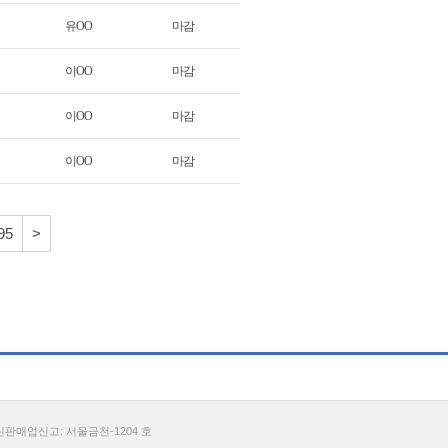
유OO
마감
이OO
마감
이OO
마감
이OO
마감
95
>
통신판매업신고: 서울금천-1204 호