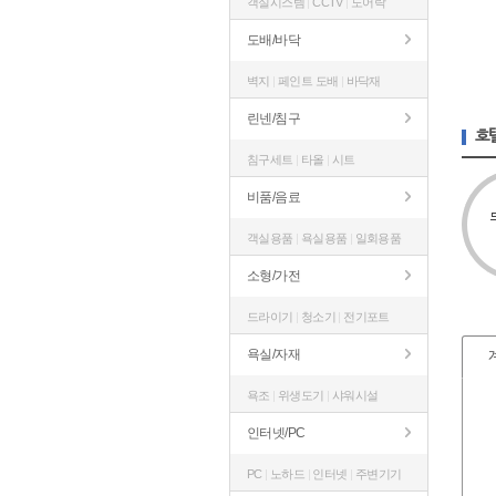
객실시스템
|
CCTV
|
도어락
도배/바닥
벽지
|
페인트 도배
|
바닥재
린넨/침구
호
침구세트
|
타올
|
시트
비품/음료
객실용품
|
욕실용품
|
일회용품
소형/가전
드라이기
|
청소기
|
전기포트
욕실/자재
욕조
|
위생도기
|
샤워시설
인터넷/PC
PC
|
노하드
|
인터넷
|
주변기기