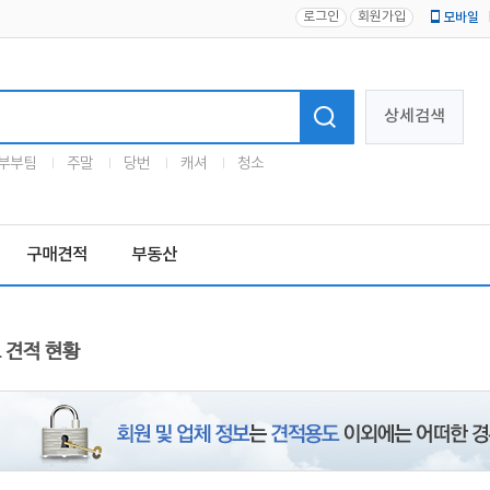
로그인
회원가입
모바일
로고
상세검색
부부팀
주말
당번
캐셔
청소
구매견적
부동산
 견적 현황