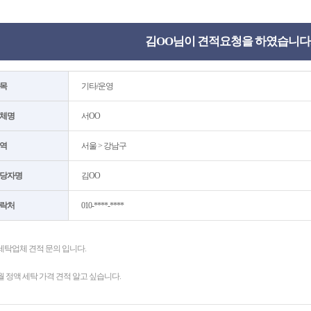
김OO님이 견적요청을 하였습니다
목
기타/운영
체명
서OO
역
서울 > 강남구
당자명
김OO
락처
010-****-****
세탁업체 견적 문의 입니다.
월 정액 세탁 가격 견적 알고 싶습니다.