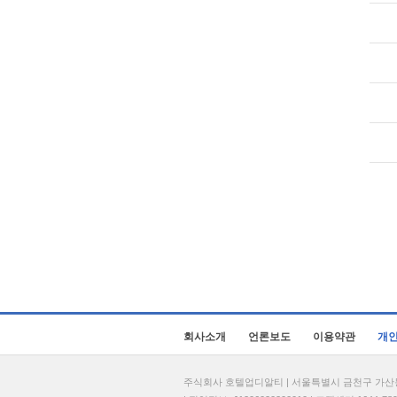
회사소개
언론보도
이용약관
개
주식회사 호텔업디알티 | 서울특별시 금천구 가산동 69