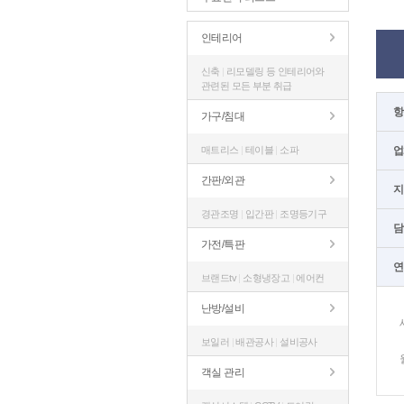
인테리어
신축
|
리모델링 등 인테리어와
관련된 모든 부분 취급
항
가구/침대
매트리스
|
테이블
|
소파
업
간판/외관
지
경관조명
|
입간판
|
조명등기구
담
가전/특판
연
브랜드tv
|
소형냉장고
|
에어컨
난방/설비
보일러
|
배관공사
|
설비공사
객실 관리