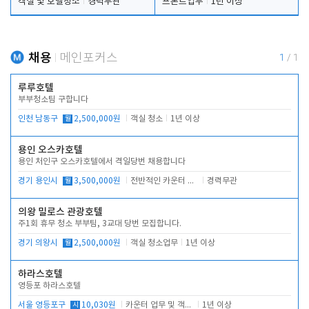
객실 및 호텔청소
경력무관
프론트업무
1년 이상
채용
메인포커스
1
/
1
루루호텔
부부청소팀 구합니다
인천 남동구
월
2,500,000원
객실 청소
1년 이상
용인 오스카호텔
용인 처인구 오스카호텔에서 격일당번 채용합니다
경기 용인시
월
3,500,000원
전반적인 카운터 업무
경력무관
의왕 밀로스 관광호텔
주1회 휴무 청소 부부팀, 3교대 당번 모집합니다.
경기 의왕시
월
2,500,000원
객실 청소업무
1년 이상
하라스호텔
영등포 하라스호텔
서울 영등포구
시
10,030원
카운터 업무 및 객실관리(청소상태 확인, 객실판매)
1년 이상