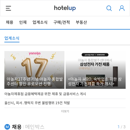
채용
인재
업계소식
구매/견적
부동산
업계소식
야놀자17주년 기념 야놀자 통합발
<야놀자 MRO, 숙박업소 위한 삼
주센터 할인 프로모션 진행
성전자 가전제품 특가 개시>
야놀자제휴점 금융혜택제공 위한 제휴 및 금융서비스 게시
울산시, 피서․행락지 주변 불법행위 19건 적발
더보기
채용
메인박스
1
/
3