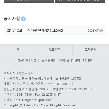
폰 증정
공지사항
[호텔업] 개인정보 처리방침 개정본1 (19.09.02)
2019.07.30
[호텔업] 유료서비스 이용약관 개정본2 (19.09.02)
2019.07.30
[호텔업] 개인정보 처리방침 개정본2 (19.09.02)
2019.07.30
홈
광고제휴
고객센터
이용약관
유료서비스 이용약관
개인정보처리방침
PC버전
주식회사 호텔업디알티
서울특별시 금천구 가산동 691 대륭테크노타운20차 1807호
대표이사: 이송주
사업자등록번호: 441-87-01934
통신판매업신고: 서울금천-1204 호
직업정보: J1206020200010
고객센터: 1644-7896
Fax: 02-2225-8487
이메일:
hdrt1109@hotelupdrt.com
Copyright ⓒ HotelupDRT Corp. All Right Reserved.