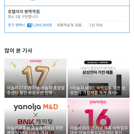
호텔야자 평택역점
청소 1팀 구인합니다
경기 평택시
월
5,000,000원
호텔객실 및 공용시설 청소 관리
1년 이상
많이 본 기사
야놀자17주년 기념 야놀자 통합발
<야놀자 MRO, 숙박업소 위한 삼
주센터 할인 프로모션 진행
성전자 가전제품 특가 개시>
야놀자제휴점 금융혜택제공 위한
야놀자16주년 기념 제휴 숙박업주
제휴 및 금융서비스 게시
대상 야놀자통합발주센터 할인쿠