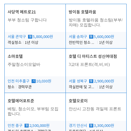
사당역 메트로21
방이동 호텔라움
부부 청소팀 구합니다
방이동 호텔라움 청소팀(부부/
자매) 모집합니다.
서울 관악구
월
5,800,000원
서울 송파구
월
5,600,000원
객실청소
1년 이상
전반적인 청소 업무(객실청소.객실정리)
1년 이상
소마호텔
호텔 디 아티스트 성신여대점
주말청소이모알바
3교대 프론트(격,비,비)
인천 미추홀구
시
10,030원
서울 성북구
월
2,900,000원
청소
경력무관
객실판매 및 고객응대
1년 이상
호텔에어포트준
호텔오로이
베팅, 청소이모, 부부팀 모집
안산시 고잔동 격일제 프론트
합니다.
인천 중구
월
2,500,000원
경기 안산시
월
3,300,000원