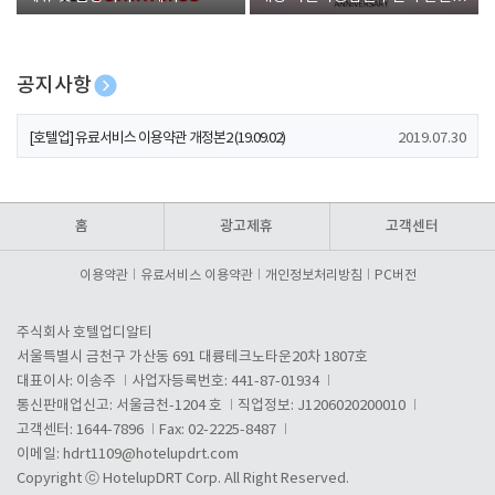
폰 증정
공지사항
[호텔업] 개인정보 처리방침 개정본1 (19.09.02)
2019.07.30
[호텔업] 유료서비스 이용약관 개정본2 (19.09.02)
2019.07.30
[호텔업] 개인정보 처리방침 개정본2 (19.09.02)
2019.07.30
홈
광고제휴
고객센터
이용약관
유료서비스 이용약관
개인정보처리방침
PC버전
주식회사 호텔업디알티
서울특별시 금천구 가산동 691 대륭테크노타운20차 1807호
대표이사: 이송주
사업자등록번호: 441-87-01934
통신판매업신고: 서울금천-1204 호
직업정보: J1206020200010
고객센터: 1644-7896
Fax: 02-2225-8487
이메일:
hdrt1109@hotelupdrt.com
Copyright ⓒ HotelupDRT Corp. All Right Reserved.