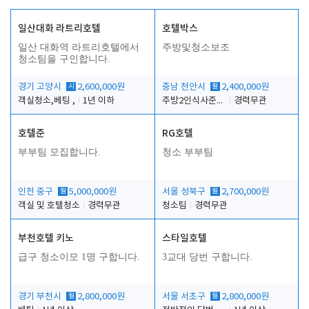
일산대화 라트리호텔
호텔박스
일산 대화역 라트리호텔에서
주방및청소보조
청소팀을 구인합니다.
경기 고양시
시
2,600,000원
충남 천안시
월
2,400,000원
객실청소,베팅 ,
1년 이하
주방2인식사준비및청소린렌보조
경력무관
호텔준
RG호텔
부부팀 모집합니다.
청소 부부팀
인천 중구
월
5,000,000원
서울 성북구
월
2,700,000원
객실 및 호텔청소
경력무관
청소팀
경력무관
부천호텔 키노
스타일호텔
급구 청소이모 1명 구합니다.
3교대 당번 구합니다.
경기 부천시
월
2,800,000원
서울 서초구
월
2,800,000원