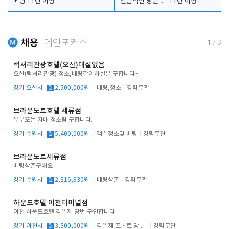
베팅
1년 이상
전반적인 당번업무
1년 이상
채용
메인포커스
1
/
3
럭셔리관광호텔(오산)대실없음
오산(럭셔리관광) 청소,베팅같이하실분 구합니다~
경기 오산시
월
2,500,000원
베팅,청소
경력무관
브라운도트호텔 세류점
부부또는 자매 청소팀 구합니다.
경기 수원시
월
5,400,000원
객실청소및 베팅
경력무관
브라운도트세류점
베팅삼촌구해요
경기 수원시
월
2,316,930원
베팅삼촌
경력무관
하운드호텔 이천터미널점
이천 하운드호텔 격일제 당번 구인합니다.
경기 이천시
월
3,300,000원
격일제 프론트 당번 업무로 주차 및 객실 점검
경력무관