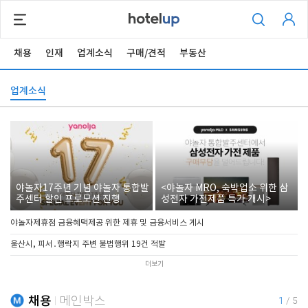
채용
인재
업계소식
구매/견적
부동산
업계소식
야놀자17주년 기념 야놀자 통합발
<야놀자 MRO, 숙박업소 위한 삼
주센터 할인 프로모션 진행
성전자 가전제품 특가 개시>
야놀자제휴점 금융혜택제공 위한 제휴 및 금융서비스 게시
울산시, 피서․행락지 주변 불법행위 19건 적발
더보기
채용
메인박스
1
/
5