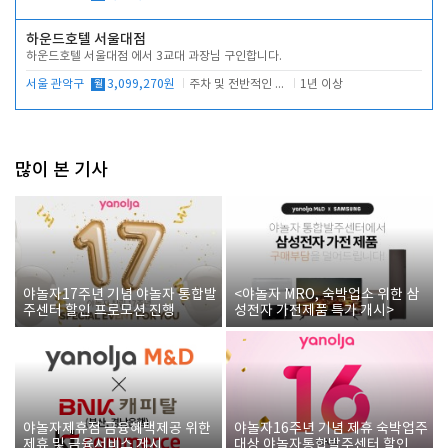
하운드호텔 서울대점
하운드호텔 서울대점 에서 3교대 과장님 구인합니다.
서울 관악구
월
3,099,270원
주차 및 전반적인 당번업무
1년 이상
많이 본 기사
야놀자17주년 기념 야놀자 통합발
<야놀자 MRO, 숙박업소 위한 삼
주센터 할인 프로모션 진행
성전자 가전제품 특가 개시>
야놀자제휴점 금융혜택제공 위한
야놀자16주년 기념 제휴 숙박업주
제휴 및 금융서비스 게시
대상 야놀자통합발주센터 할인쿠