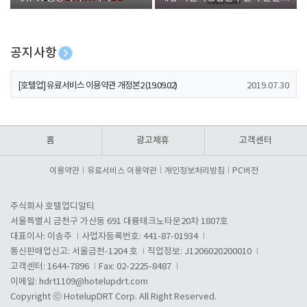
폰 증정
공지사항
[호텔업] 개인정보 처리방침 개정본1 (19.09.02)
2019.07.30
[호텔업] 유료서비스 이용약관 개정본2 (19.09.02)
2019.07.30
[호텔업] 개인정보 처리방침 개정본2 (19.09.02)
2019.07.30
홈
광고제휴
고객센터
이용약관
유료서비스 이용약관
개인정보처리방침
PC버전
주식회사 호텔업디알티
서울특별시 금천구 가산동 691 대륭테크노타운20차 1807호
대표이사: 이송주
사업자등록번호: 441-87-01934
통신판매업신고: 서울금천-1204 호
직업정보: J1206020200010
고객센터: 1644-7896
Fax: 02-2225-8487
이메일:
hdrt1109@hotelupdrt.com
Copyright ⓒ HotelupDRT Corp. All Right Reserved.