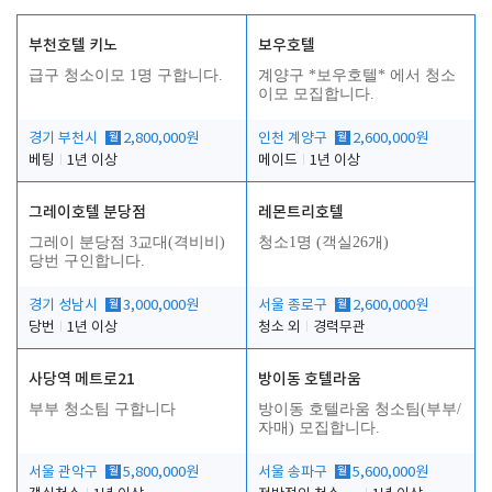
부천호텔 키노
보우호텔
급구 청소이모 1명 구합니다.
계양구 *보우호텔* 에서 청소
이모 모집합니다.
경기 부천시
월
2,800,000원
인천 계양구
월
2,600,000원
베팅
1년 이상
메이드
1년 이상
그레이호텔 분당점
레몬트리호텔
그레이 분당점 3교대(격비비)
청소1명 (객실26개)
당번 구인합니다.
경기 성남시
월
3,000,000원
서울 종로구
월
2,600,000원
당번
1년 이상
청소 외
경력무관
사당역 메트로21
방이동 호텔라움
부부 청소팀 구합니다
방이동 호텔라움 청소팀(부부/
자매) 모집합니다.
서울 관악구
월
5,800,000원
서울 송파구
월
5,600,000원