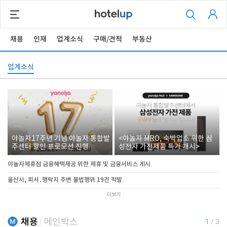
채용
인재
업계소식
구매/견적
부동산
업계소식
야놀자17주년 기념 야놀자 통합발
<야놀자 MRO, 숙박업소 위한 삼
주센터 할인 프로모션 진행
성전자 가전제품 특가 개시>
야놀자제휴점 금융혜택제공 위한 제휴 및 금융서비스 게시
울산시, 피서․행락지 주변 불법행위 19건 적발
더보기
채용
메인박스
1
/
3