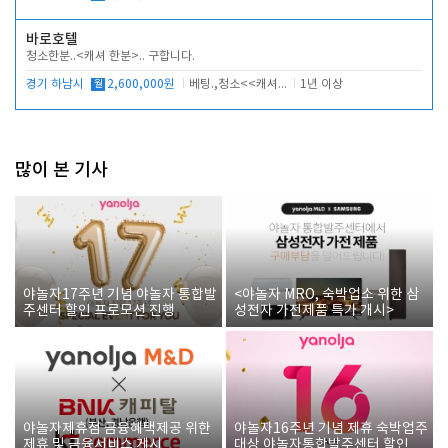
바로호텔
청소한분..<캐셔 한분>.. 구합니다.
경기 하남시
월
2,600,000원
베팅.,청소<<캐셔 모셔봅니다.
1년 이상
많이 본 기사
야놀자17주년 기념 야놀자 통합발
<야놀자 MRO, 숙박업소 위한 삼
주센터 할인 프로모션 진행
성전자 가전제품 특가 개시>
야놀자제휴점 금융혜택제공 위한
야놀자16주년 기념 제휴 숙박업주
제휴 및 금융서비스 게시
대상 야놀자통합발주센터 할인쿠