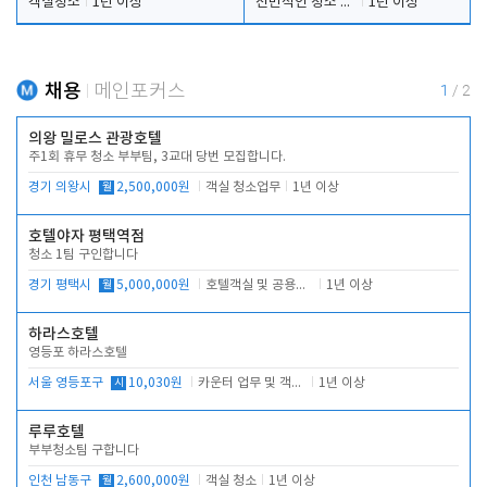
객실청소
1년 이상
전반적인 청소 업무(객실청소.객실정리)
1년 이상
채용
메인포커스
1
/
2
의왕 밀로스 관광호텔
주1회 휴무 청소 부부팀, 3교대 당번 모집합니다.
경기 의왕시
월
2,500,000원
객실 청소업무
1년 이상
호텔야자 평택역점
청소 1팀 구인합니다
경기 평택시
월
5,000,000원
호텔객실 및 공용시설 청소 관리
1년 이상
하라스호텔
영등포 하라스호텔
서울 영등포구
시
10,030원
카운터 업무 및 객실관리(청소상태 확인, 객실판매)
1년 이상
루루호텔
부부청소팀 구합니다
인천 남동구
월
2,600,000원
객실 청소
1년 이상