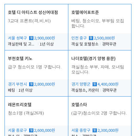
호텔 디 아티스트 성신여대점
호텔에어포트준
3교대 프론트(격,비,비)
베팅, 청소이모, 부부팀 모집
합니다.
서울 성북구
월
2,900,000원
인천 중구
월
2,500,000원
객실판매 및 고객응대
1년 이상
객실 및 호텔청소
경력무관
부천호텔 키노
나더호텔(경기 양평 용문)
급구 청소이모 1명 구합니다.
객실청소 부부, 자매, 모녀팀
모십니다.
경기 부천시
월
2,800,000원
경기 양평군
월
4,400,000원
베팅
1년 이상
객실청소, 카운터
경력무관
레몬트리호텔
호텔스타
청소1명 (객실26개)
(급구)청소이모 2명 구합니다.
서울 종로구
월
2,600,000원
서울 중랑구
월
2,300,000원