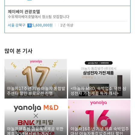
제이베이 관광호텔
수유제이베이호텔에서 청소팀 모집합니다
서울 강북구
월
5,600,000원
1년 이상
많이 본 기사
야놀자17주년 기념 야놀자 통합발
<야놀자 MRO, 숙박업소 위한 삼
주센터 할인 프로모션 진행
성전자 가전제품 특가 개시>
야놀자제휴점 금융혜택제공 위한
야놀자16주년 기념 제휴 숙박업주
제휴 및 금융서비스 게시
대상 야놀자통합발주센터 할인쿠