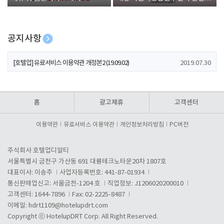
폰 증정
공지사항
[호텔업] 개인정보 처리방침 개정본1 (19.09.02)
2019.07.30
[호텔업] 유료서비스 이용약관 개정본2 (19.09.02)
2019.07.30
[호텔업] 개인정보 처리방침 개정본2 (19.09.02)
2019.07.30
홈
광고제휴
고객센터
이용약관
유료서비스 이용약관
개인정보처리방침
PC버전
주식회사 호텔업디알티
서울특별시 금천구 가산동 691 대륭테크노타운20차 1807호
대표이사: 이송주
사업자등록번호: 441-87-01934
통신판매업신고: 서울금천-1204 호
직업정보: J1206020200010
고객센터: 1644-7896
Fax: 02-2225-8487
이메일:
hdrt1109@hotelupdrt.com
Copyright ⓒ HotelupDRT Corp. All Right Reserved.