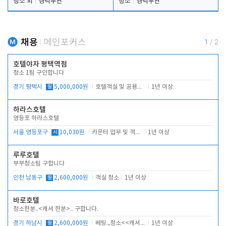
청소 외
경력무관
청소
경력무관
채용
메인포커스
1
/
2
호텔야자 평택역점
청소 1팀 구인합니다
경기 평택시
월
5,000,000원
호텔객실 및 공용시설 청소 관리
1년 이상
하라스호텔
영등포 하라스호텔
서울 영등포구
시
10,030원
카운터 업무 및 객실관리(청소상태 확인, 객실판매)
1년 이상
루루호텔
부부청소팀 구합니다
인천 남동구
월
2,600,000원
객실 청소
1년 이상
바로호텔
청소한분..<캐셔 한분>.. 구합니다.
경기 하남시
월
2,600,000원
베팅.,청소<<캐셔 모셔봅니다.
1년 이상