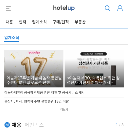
채용
인재
업계소식
구매/견적
부동산
업계소식
야놀자17주년 기념 야놀자 통합발
<야놀자 MRO, 숙박업소 위한 삼
주센터 할인 프로모션 진행
성전자 가전제품 특가 개시>
야놀자제휴점 금융혜택제공 위한 제휴 및 금융서비스 게시
울산시, 피서․행락지 주변 불법행위 19건 적발
더보기
채용
메인박스
1
/
3