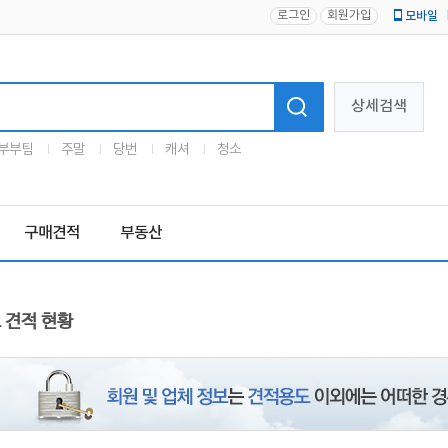
로그인
회원가입
모바일
로고
상세검색
부부팀
주말
당번
캐셔
청소
구매견적
부동산
 견적 현황