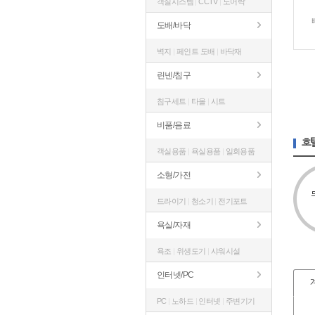
객실시스템
|
CCTV
|
도어락
도배/바닥
벽지
|
페인트 도배
|
바닥재
린넨/침구
침구세트
|
타올
|
시트
비품/음료
호
객실용품
|
욕실용품
|
일회용품
소형/가전
드라이기
|
청소기
|
전기포트
욕실/자재
욕조
|
위생도기
|
샤워시설
인터넷/PC
PC
|
노하드
|
인터넷
|
주변기기