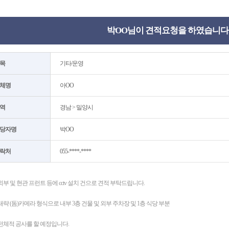
박OO님이 견적요청을 하였습니다
목
기타/운영
체명
아OO
역
경남 > 밀양시
당자명
박OO
락처
055-****-****
외부 및 현관 프런트 등에 cctv 설치 건으로 견적 부탁드립니다.
대략 (돔)카메라 형식으로 내부 3층 건물 및 외부 주차장 및 1층 식당 부분
전체적 공사를 할 예정입니다.