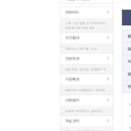
인테리어
신축
|
리모델링 등 인테리어와
관련된 모든 부분 취급
항
가구/침대
매트리스
|
테이블
|
소파
업
간판/외관
지
경관조명
|
입간판
|
조명등기구
담
가전/특판
연
브랜드tv
|
소형냉장고
|
에어컨
난방/설비
보일러
|
배관공사
|
설비공사
객실 관리