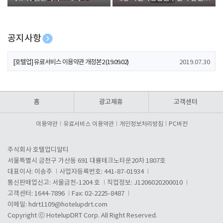
폰 증정
공지사항
[호텔업] 개인정보 처리방침 개정본1 (19.09.02)
2019.07.30
[호텔업] 유료서비스 이용약관 개정본2 (19.09.02)
2019.07.30
[호텔업] 개인정보 처리방침 개정본2 (19.09.02)
2019.07.30
홈
광고제휴
고객센터
이용약관
유료서비스 이용약관
개인정보처리방침
PC버전
주식회사 호텔업디알티
서울특별시 금천구 가산동 691 대륭테크노타운20차 1807호
대표이사: 이송주
사업자등록번호: 441-87-01934
통신판매업신고: 서울금천-1204 호
직업정보: J1206020200010
고객센터: 1644-7896
Fax: 02-2225-8487
이메일:
hdrt1109@hotelupdrt.com
Copyright ⓒ HotelupDRT Corp. All Right Reserved.