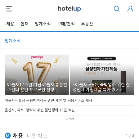
채용
인재
업계소식
구매/견적
부동산
업계소식
야놀자17주년 기념 야놀자 통합발
<야놀자 MRO, 숙박업소 위한 삼
주센터 할인 프로모션 진행
성전자 가전제품 특가 개시>
야놀자제휴점 금융혜택제공 위한 제휴 및 금융서비스 게시
울산시, 피서․행락지 주변 불법행위 19건 적발
더보기
채용
메인박스
1
/
4