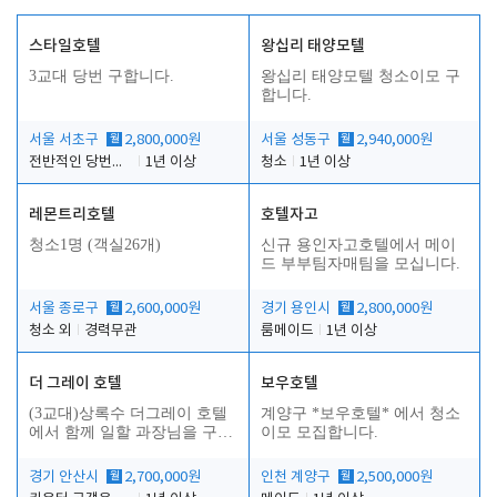
스타일호텔
왕십리 태양모텔
3교대 당번 구합니다.
왕십리 태양모텔 청소이모 구
합니다.
서울 서초구
월
2,800,000원
서울 성동구
월
2,940,000원
전반적인 당번업무
1년 이상
청소
1년 이상
레몬트리호텔
호텔자고
인
청소1명 (객실26개)
신규 용인자고호텔에서 메이
드 부부팀자매팀을 모십니다.
서울 종로구
월
2,600,000원
경기 용인시
월
2,800,000원
청소 외
경력무관
룸메이드
1년 이상
더 그레이 호텔
보우호텔
(3교대)상록수 더그레이 호텔
계양구 *보우호텔* 에서 청소
에서 함께 일할 과장님을 구합
이모 모집합니다.
니다.
경기 안산시
월
2,700,000원
인천 계양구
월
2,500,000원