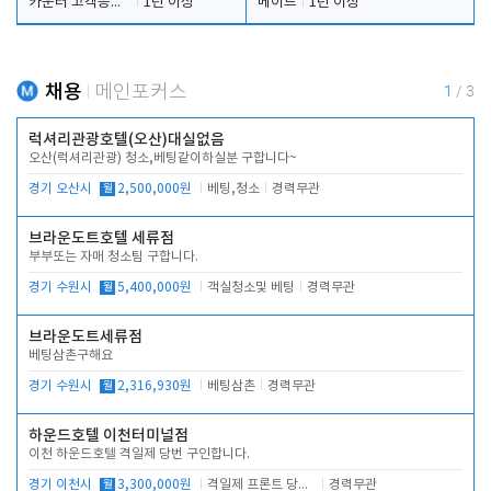
카운터 고객응대 및 야간더블청소
1년 이상
메이드
1년 이상
채용
메인포커스
1
/
3
럭셔리관광호텔(오산)대실없음
오산(럭셔리관광) 청소,베팅같이하실분 구합니다~
경기 오산시
월
2,500,000원
베팅,청소
경력무관
브라운도트호텔 세류점
부부또는 자매 청소팀 구합니다.
경기 수원시
월
5,400,000원
객실청소및 베팅
경력무관
브라운도트세류점
베팅삼촌구해요
경기 수원시
월
2,316,930원
베팅삼촌
경력무관
하운드호텔 이천터미널점
이천 하운드호텔 격일제 당번 구인합니다.
경기 이천시
월
3,300,000원
격일제 프론트 당번 업무로 주차 및 객실 점검
경력무관