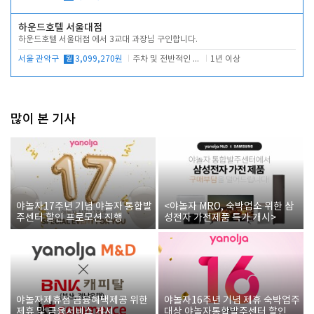
하운드호텔 서울대점
하운드호텔 서울대점 에서 3교대 과장님 구인합니다.
서울 관악구
월
3,099,270원
주차 및 전반적인 당번업무
1년 이상
많이 본 기사
야놀자17주년 기념 야놀자 통합발
<야놀자 MRO, 숙박업소 위한 삼
주센터 할인 프로모션 진행
성전자 가전제품 특가 개시>
야놀자제휴점 금융혜택제공 위한
야놀자16주년 기념 제휴 숙박업주
제휴 및 금융서비스 게시
대상 야놀자통합발주센터 할인쿠