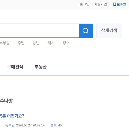
로그인
회원가입
모바일
로고
상세검색
부부팀
주말
당번
캐셔
청소
구매견적
부동산
수다방
쪽은 어떤가요?
등록일
2026.03.27 20:49:14
조회
458