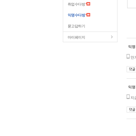
취업수다방
익명수다방
묻고답하기
마이페이지