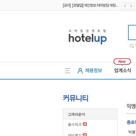
[공지] [호텔업] 개인정보 처리방침 개정본1 (19.09.02)
[공지] [호텔업] 유료서비스 이용약관 개정본2 (19.09.02)
호텔업
채용정보
업계소식
커뮤니티
익명
고객라운지
종로
출석체크
익명
제비뽑기