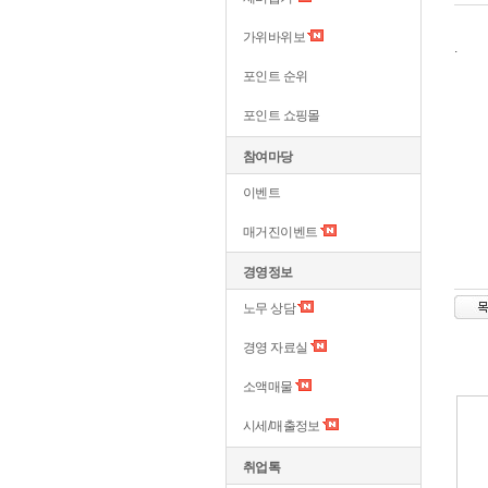
가위바위보
.
포인트 순위
포인트 쇼핑몰
참여마당
이벤트
매거진이벤트
경영정보
노무 상담
경영 자료실
소액매물
시세/매출정보
취업톡