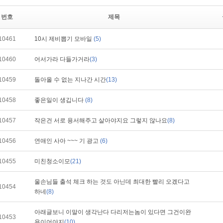
번호
제목
10461
10시 제비뽑기 모바일
(5)
10460
어서가라 다들가거라
(3)
10459
돌아올 수 없는 지나간 시간
(13)
10458
좋은일이 생깁니다
(8)
10457
작은건 서로 용서해주고 살아야지요 그렇지 않나요
(8)
10456
연애인 사아 ~~~ 기 광고
(6)
10455
미친청소이모
(21)
울손님들 출석 체크 하는 것도 아닌데 최대한 빨리 오겠다고
10454
하네
(8)
아래글보니 이말이 생각난다 다리저는놈이 있다면 그건이완
10453
용이어야지
(10)