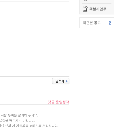
체불사업주
0
최근본 공고