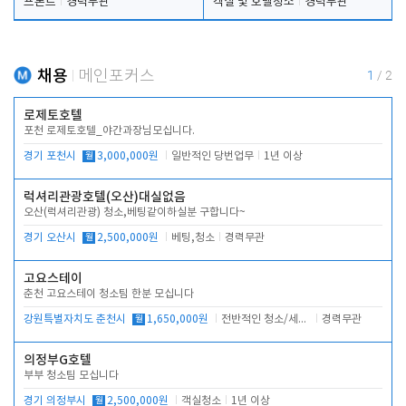
프론트
경력무관
객실 및 호텔청소
경력무관
채용
메인포커스
1
/
2
로제토호텔
포천 로제토호텔_야간과장님모십니다.
경기 포천시
월
3,000,000원
일반적인 당번업무
1년 이상
럭셔리관광호텔(오산)대실없음
오산(럭셔리관광) 청소,베팅같이하실분 구합니다~
경기 오산시
월
2,500,000원
베팅,청소
경력무관
고요스테이
춘천 고요스테이 청소팀 한분 모십니다
강원특별자치도 춘천시
월
1,650,000원
전반적인 청소/세탁업무
경력무관
의정부G호텔
부부 청소팀 모십니다
경기 의정부시
월
2,500,000원
객실청소
1년 이상