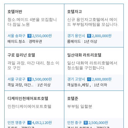
호텔어반
호텔자고
청소.메이드 4분을 모집합니
신규 용인자고호텔에서 메이
다.잠실.노원
드 부부팀자매팀을 모십니다.
서울 송파구
월
2,550,000원
경기 용인시
월
2,800,000원
메이드.청소
경력무관
룸메이드
1년 이상
구로 컬리넌 호텔
일산대화 라트리호텔
격일 과장, 야간 대리, 청소 이
일산 대화역 라트리호텔에서
모 구인
청소팀을 구인합니다.
서울 구로구
월
3,500,000원
경기 고양시
시
2,600,000원
격일 과장, 야간 대리, 청소 이모
1년 이상
객실청소,베팅 ,
1년 이하
디케이인천에어포트호텔
호텔준
인천디케이에어포트호텔
부부팀 일할분
인천 영종구
시
4,052,120원
인천 중구
월
2,500,000원