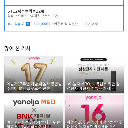
ST124(스트리트124)
성남 스트리트124 격일 근무자 구인
경기 성남시
월
3,600,000원
카운터 및 객실관리 전반
1년 이상
많이 본 기사
야놀자17주년 기념 야놀자 통합발
<야놀자 MRO, 숙박업소 위한 삼
주센터 할인 프로모션 진행
성전자 가전제품 특가 개시>
야놀자제휴점 금융혜택제공 위한
야놀자16주년 기념 제휴 숙박업주
제휴 및 금융서비스 게시
대상 야놀자통합발주센터 할인쿠