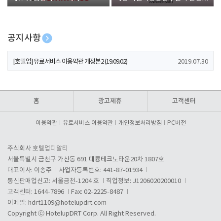
폰 증정
공지사항
[호텔업] 개인정보 처리방침 개정본1 (19.09.02)
2019.07.30
[호텔업] 유료서비스 이용약관 개정본2 (19.09.02)
2019.07.30
[호텔업] 개인정보 처리방침 개정본2 (19.09.02)
2019.07.30
홈
광고제휴
고객센터
이용약관
유료서비스 이용약관
개인정보처리방침
PC버전
주식회사 호텔업디알티
서울특별시 금천구 가산동 691 대륭테크노타운20차 1807호
대표이사: 이송주
사업자등록번호: 441-87-01934
통신판매업신고: 서울금천-1204 호
직업정보: J1206020200010
고객센터: 1644-7896
Fax: 02-2225-8487
이메일:
hdrt1109@hotelupdrt.com
Copyright ⓒ HotelupDRT Corp. All Right Reserved.