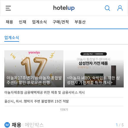
채용
인재
업계소식
구매/견적
부동산
업계소식
야놀자17주년 기념 야놀자 통합발
<야놀자 MRO, 숙박업소 위한 삼
주센터 할인 프로모션 진행
성전자 가전제품 특가 개시>
야놀자제휴점 금융혜택제공 위한 제휴 및 금융서비스 게시
울산시, 피서․행락지 주변 불법행위 19건 적발
더보기
채용
메인박스
1
/
5