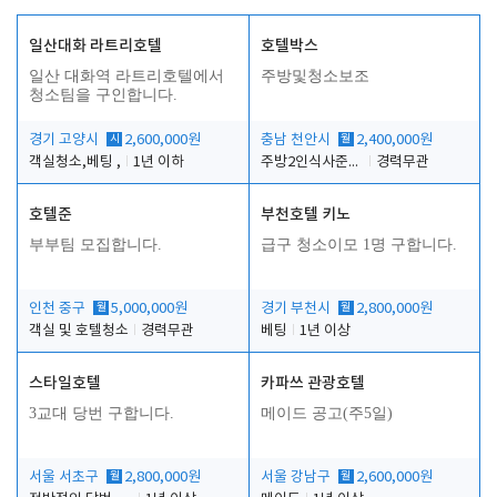
일산대화 라트리호텔
호텔박스
일산 대화역 라트리호텔에서
주방및청소보조
청소팀을 구인합니다.
경기 고양시
시
2,600,000원
충남 천안시
월
2,400,000원
객실청소,베팅 ,
1년 이하
주방2인식사준비및청소린렌보조
경력무관
호텔준
부천호텔 키노
부부팀 모집합니다.
급구 청소이모 1명 구합니다.
인천 중구
월
5,000,000원
경기 부천시
월
2,800,000원
객실 및 호텔청소
경력무관
베팅
1년 이상
스타일호텔
카파쓰 관광호텔
3교대 당번 구합니다.
메이드 공고(주5일)
서울 서초구
월
2,800,000원
서울 강남구
월
2,600,000원