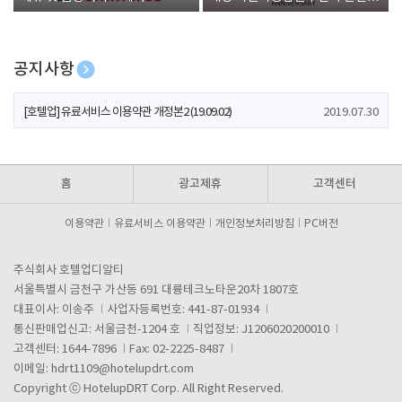
폰 증정
공지사항
[호텔업] 개인정보 처리방침 개정본1 (19.09.02)
2019.07.30
[호텔업] 유료서비스 이용약관 개정본2 (19.09.02)
2019.07.30
[호텔업] 개인정보 처리방침 개정본2 (19.09.02)
2019.07.30
홈
광고제휴
고객센터
이용약관
유료서비스 이용약관
개인정보처리방침
PC버전
주식회사 호텔업디알티
서울특별시 금천구 가산동 691 대륭테크노타운20차 1807호
대표이사: 이송주
사업자등록번호: 441-87-01934
통신판매업신고: 서울금천-1204 호
직업정보: J1206020200010
고객센터: 1644-7896
Fax: 02-2225-8487
이메일:
hdrt1109@hotelupdrt.com
Copyright ⓒ HotelupDRT Corp. All Right Reserved.