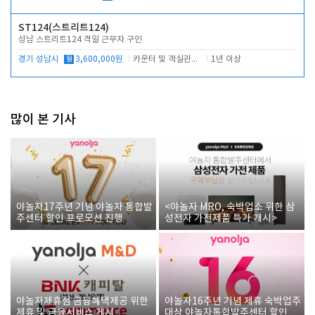
ST124(스트리트124)
성남 스트리트124 격일 근무자 구인
경기 성남시
월
3,600,000원
카운터 및 객실관리 전반
1년 이상
많이 본 기사
야놀자17주년 기념 야놀자 통합발
<야놀자 MRO, 숙박업소 위한 삼
주센터 할인 프로모션 진행
성전자 가전제품 특가 개시>
야놀자제휴점 금융혜택제공 위한
야놀자16주년 기념 제휴 숙박업주
제휴 및 금융서비스 게시
대상 야놀자통합발주센터 할인쿠