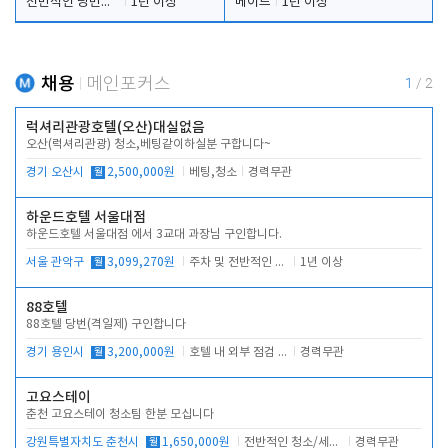
전반적인 당번업무
1년 이상
메이드
1년 이상
채용
메인포커스
1
/
2
럭셔리관광호텔(오산)대실없음
오산(럭셔리관광) 청소,베팅같이하실분 구합니다~
경기 오산시
월
2,500,000원
베팅,청소
경력무관
하운드호텔 서울대점
하운드호텔 서울대점 에서 3교대 과장님 구인합니다.
서울 관악구
월
3,099,270원
주차 및 전반적인 당번업무
1년 이상
88호텔
88호텔 당번(격일제) 구인합니다
경기 용인시
월
3,200,000원
호텔 내 외부 점검 및 프런트 운영
경력무관
고요스테이
춘천 고요스테이 청소팀 한분 모십니다
강원특별자치도 춘천시
월
1,650,000원
전반적인 청소/세탁업무
경력무관