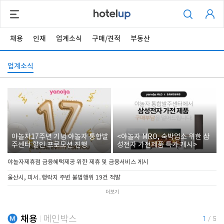
채용
인재
업계소식
구매/견적
부동산
업계소식
야놀자17주년 기념 야놀자 통합발
<야놀자 MRO, 숙박업소 위한 삼
주센터 할인 프로모션 진행
성전자 가전제품 특가 개시>
야놀자제휴점 금융혜택제공 위한 제휴 및 금융서비스 게시
울산시, 피서․행락지 주변 불법행위 19건 적발
더보기
채용
메인박스
1
/
5