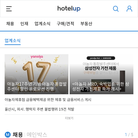
채용
인재
업계소식
구매/견적
부동산
업계소식
야놀자17주년 기념 야놀자 통합발
<야놀자 MRO, 숙박업소 위한 삼
주센터 할인 프로모션 진행
성전자 가전제품 특가 개시>
야놀자제휴점 금융혜택제공 위한 제휴 및 금융서비스 게시
울산시, 피서․행락지 주변 불법행위 19건 적발
더보기
채용
메인박스
1
/
5