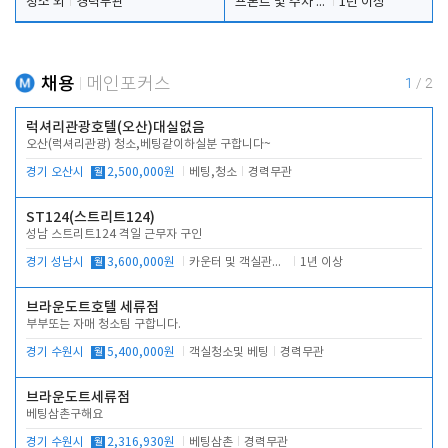
청소 외
경력무관
프론트 및 주차 객실관리
1년 이상
채용
메인포커스
1
/
2
럭셔리관광호텔(오산)대실없음
오산(럭셔리관광) 청소,베팅같이하실분 구합니다~
경기 오산시
월
2,500,000원
베팅,청소
경력무관
ST124(스트리트124)
성남 스트리트124 격일 근무자 구인
경기 성남시
월
3,600,000원
카운터 및 객실관리 전반
1년 이상
브라운도트호텔 세류점
부부또는 자매 청소팀 구합니다.
경기 수원시
월
5,400,000원
객실청소및 베팅
경력무관
브라운도트세류점
베팅삼촌구해요
경기 수원시
월
2,316,930원
베팅삼촌
경력무관