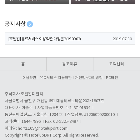
폰 증정
공지사항
[호텔업] 개인정보 처리방침 개정본1 (19.09.02)
2019.07.30
[호텔업] 유료서비스 이용약관 개정본2 (19.09.02)
2019.07.30
[호텔업] 개인정보 처리방침 개정본2 (19.09.02)
2019.07.30
홈
광고제휴
고객센터
이용약관
유료서비스 이용약관
개인정보처리방침
PC버전
주식회사 호텔업디알티
서울특별시 금천구 가산동 691 대륭테크노타운20차 1807호
대표이사: 이송주
사업자등록번호: 441-87-01934
통신판매업신고: 서울금천-1204 호
직업정보: J1206020200010
고객센터: 1644-7896
Fax: 02-2225-8487
이메일:
hdrt1109@hotelupdrt.com
Copyright ⓒ HotelupDRT Corp. All Right Reserved.