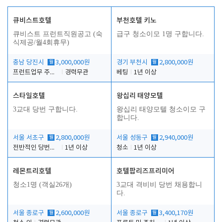
큐비스트호텔
부천호텔 키노
큐비스트 프런트직원공고 (숙
급구 청소이모 1명 구합니다.
식제공/월4회휴무)
충남 당진시
월
3,000,000원
경기 부천시
월
2,800,000원
프런트업무 주간, 야간
경력무관
베팅
1년 이상
스타일호텔
왕십리 태양모텔
3교대 당번 구합니다.
왕십리 태양모텔 청소이모 구
합니다.
서울 서초구
월
2,800,000원
서울 성동구
월
2,940,000원
전반적인 당번업무
1년 이상
청소
1년 이상
레몬트리호텔
호텔팝리즈프리미어
청소1명 (객실26개)
3교대 격비비 당번 채용합니
다.
서울 종로구
월
2,600,000원
서울 종로구
월
3,400,170원