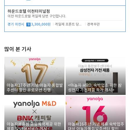
하운드호텔 이천터미널점
이천 하운드호텔 격일제 당번 구인합니다.
경기 이천시
월
3,300,000원
격일제 프론트 당번 업무로 주차 및 객실 점검
경력무관
많이 본 기사
야놀자17주년 기념 야놀자 통합발
<야놀자 MRO, 숙박업소 위한 삼
주센터 할인 프로모션 진행
성전자 가전제품 특가 개시>
야놀자제휴점 금융혜택제공 위한
야놀자16주년 기념 제휴 숙박업주
제휴 및 금융서비스 게시
대상 야놀자통합발주센터 할인쿠