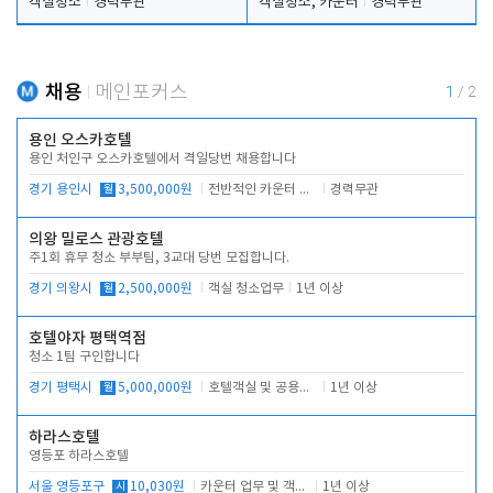
객실청소
경력무관
객실청소, 카운터
경력무관
채용
메인포커스
1
/
2
용인 오스카호텔
용인 처인구 오스카호텔에서 격일당번 채용합니다
경기 용인시
월
3,500,000원
전반적인 카운터 업무
경력무관
의왕 밀로스 관광호텔
주1회 휴무 청소 부부팀, 3교대 당번 모집합니다.
경기 의왕시
월
2,500,000원
객실 청소업무
1년 이상
호텔야자 평택역점
청소 1팀 구인합니다
경기 평택시
월
5,000,000원
호텔객실 및 공용시설 청소 관리
1년 이상
하라스호텔
영등포 하라스호텔
서울 영등포구
시
10,030원
카운터 업무 및 객실관리(청소상태 확인, 객실판매)
1년 이상