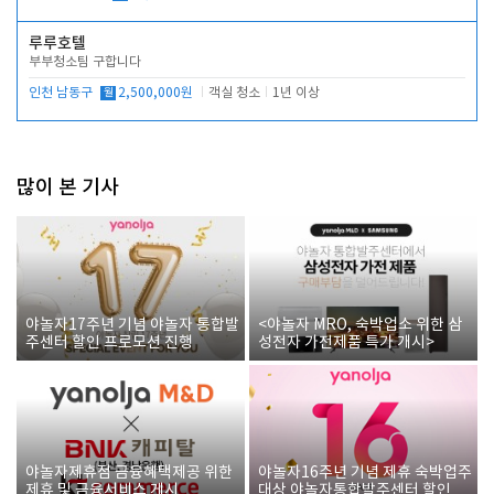
루루호텔
부부청소팀 구합니다
인천 남동구
월
2,500,000원
객실 청소
1년 이상
많이 본 기사
야놀자17주년 기념 야놀자 통합발
<야놀자 MRO, 숙박업소 위한 삼
주센터 할인 프로모션 진행
성전자 가전제품 특가 개시>
야놀자제휴점 금융혜택제공 위한
야놀자16주년 기념 제휴 숙박업주
제휴 및 금융서비스 게시
대상 야놀자통합발주센터 할인쿠