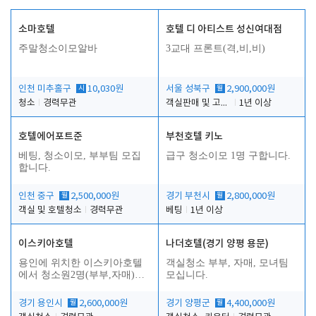
소마호텔
호텔 디 아티스트 성신여대점
주말청소이모알바
3교대 프론트(격,비,비)
인천 미추홀구
시
10,030원
서울 성북구
월
2,900,000원
청소
경력무관
객실판매 및 고객응대
1년 이상
호텔에어포트준
부천호텔 키노
베팅, 청소이모, 부부팀 모집
급구 청소이모 1명 구합니다.
합니다.
인천 중구
월
2,500,000원
경기 부천시
월
2,800,000원
객실 및 호텔청소
경력무관
베팅
1년 이상
이스키아호텔
나더호텔(경기 양평 용문)
용인에 위치한 이스키아호텔
객실청소 부부, 자매, 모녀팀
에서 청소원2명(부부,자매)을
모십니다.
모집합니다..
경기 용인시
월
2,600,000원
경기 양평군
월
4,400,000원