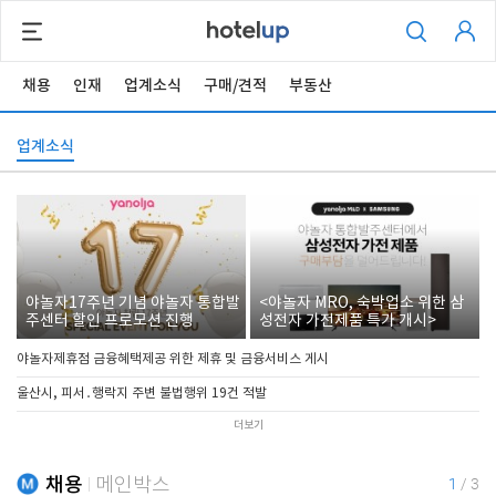
채용
인재
업계소식
구매/견적
부동산
업계소식
야놀자17주년 기념 야놀자 통합발
<야놀자 MRO, 숙박업소 위한 삼
주센터 할인 프로모션 진행
성전자 가전제품 특가 개시>
야놀자제휴점 금융혜택제공 위한 제휴 및 금융서비스 게시
울산시, 피서․행락지 주변 불법행위 19건 적발
더보기
채용
메인박스
1
/
3