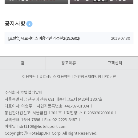
폰 증정
공지사항
[호텔업] 개인정보 처리방침 개정본1 (19.09.02)
2019.07.30
[호텔업] 유료서비스 이용약관 개정본2 (19.09.02)
2019.07.30
[호텔업] 개인정보 처리방침 개정본2 (19.09.02)
2019.07.30
홈
광고제휴
고객센터
이용약관
유료서비스 이용약관
개인정보처리방침
PC버전
주식회사 호텔업디알티
서울특별시 금천구 가산동 691 대륭테크노타운20차 1807호
대표이사: 이송주
사업자등록번호: 441-87-01934
통신판매업신고: 서울금천-1204 호
직업정보: J1206020200010
고객센터: 1644-7896
Fax: 02-2225-8487
이메일:
hdrt1109@hotelupdrt.com
Copyright ⓒ HotelupDRT Corp. All Right Reserved.