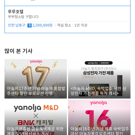
루루호텔
부부청소팀 구합니다
인천 남동구
월
2,500,000원
객실 청소
1년 이상
많이 본 기사
야놀자17주년 기념 야놀자 통합발
<야놀자 MRO, 숙박업소 위한 삼
주센터 할인 프로모션 진행
성전자 가전제품 특가 개시>
야놀자제휴점 금융혜택제공 위한
야놀자16주년 기념 제휴 숙박업주
제휴 및 금융서비스 게시
대상 야놀자통합발주센터 할인쿠