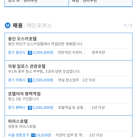
청소 외
경력무관
베팅
경력무관
채용
메인포커스
1
/
2
용인 오스카호텔
용인 처인구 오스카호텔에서 격일당번 채용합니다
경기 용인시
월
3,500,000원
전반적인 카운터 업무
경력무관
의왕 밀로스 관광호텔
주1회 휴무 청소 부부팀, 3교대 당번 모집합니다.
경기 의왕시
월
2,500,000원
객실 청소업무
1년 이상
호텔야자 평택역점
청소 1팀 구인합니다
경기 평택시
월
5,000,000원
호텔객실 및 공용시설 청소 관리
1년 이상
하라스호텔
영등포 하라스호텔
서울 영등포구
시
10,030원
카운터 업무 및 객실관리(청소상태 확인, 객실판매)
1년 이상