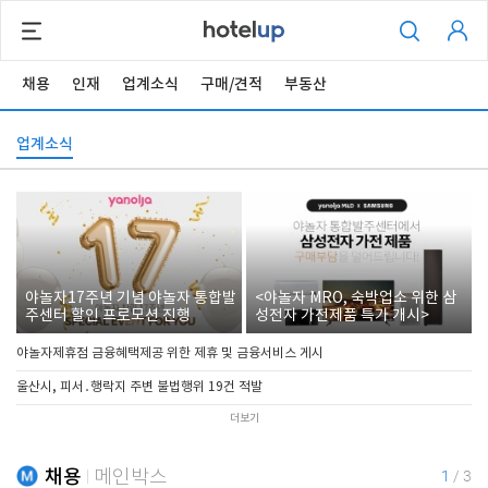
채용
인재
업계소식
구매/견적
부동산
업계소식
야놀자17주년 기념 야놀자 통합발
<야놀자 MRO, 숙박업소 위한 삼
주센터 할인 프로모션 진행
성전자 가전제품 특가 개시>
야놀자제휴점 금융혜택제공 위한 제휴 및 금융서비스 게시
울산시, 피서․행락지 주변 불법행위 19건 적발
더보기
채용
메인박스
1
/
3