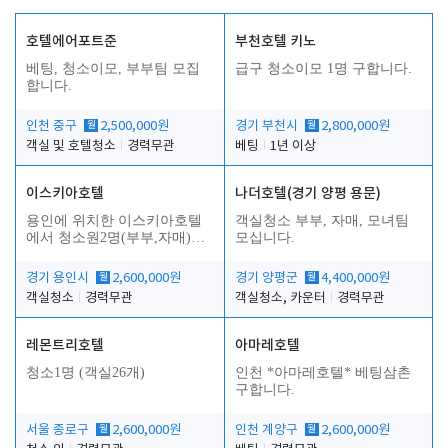
호텔에어포트준
부천호텔 키노
베팅, 청소이모, 부부팀 모집
급구 청소이모 1명 구합니다.
합니다.
인천 중구
월
2,500,000원
경기 부천시
월
2,800,000원
객실 및 호텔청소
경력무관
베팅
1년 이상
이스키아호텔
나더호텔(경기 양평 용문)
용인에 위치한 이스키아호텔
객실청소 부부, 자매, 모녀팀
에서 청소원2명(부부,자매)을
모십니다.
모집합니다..
경기 용인시
월
2,600,000원
경기 양평군
월
4,400,000원
객실청소
경력무관
객실청소, 카운터
경력무관
레몬트리호텔
아마레호텔
청소1명 (객실26개)
인천 *아마레호텔* 베팅삼촌
구합니다.
서울 종로구
월
2,600,000원
인천 계양구
월
2,600,000원