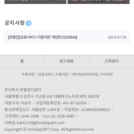
폰 증정
공지사항
[호텔업] 개인정보 처리방침 개정본1 (19.09.02)
2019.07.30
[호텔업] 유료서비스 이용약관 개정본2 (19.09.02)
2019.07.30
[호텔업] 개인정보 처리방침 개정본2 (19.09.02)
2019.07.30
홈
광고제휴
고객센터
이용약관
유료서비스 이용약관
개인정보처리방침
PC버전
주식회사 호텔업디알티
서울특별시 금천구 가산동 691 대륭테크노타운20차 1807호
대표이사: 이송주
사업자등록번호: 441-87-01934
통신판매업신고: 서울금천-1204 호
직업정보: J1206020200010
고객센터: 1644-7896
Fax: 02-2225-8487
이메일:
hdrt1109@hotelupdrt.com
Copyright ⓒ HotelupDRT Corp. All Right Reserved.