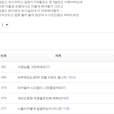
번호
제목
481
사장님들 그만하세요
(7)
480
파주에있는로XX 모텔 이래도 됩니까..?
(11)
479
리어덜아 시끄럽다 그만좀짖어라
(7)
478
개만도못한 직원들로인해 변해간다
(3)
477
니들이어떻게 칼질하는지 아니깐 ㅋ
(3)