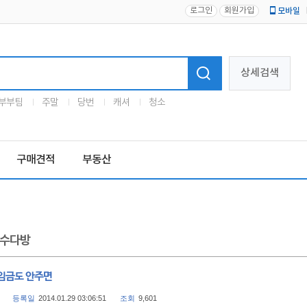
로그인
회원가입
모바일
로고
상세검색
부부팀
주말
당번
캐셔
청소
구매견적
부동산
수다방
임금도 안주면
등록일
2014.01.29 03:06:51
조회
9,601