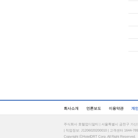
회사소개
언론보도
이용약관
개
주식회사 호텔업디알티 | 서울특별시 금천구 가산동 69
| 직업정보: J1206020200010 | 고객센터 1644-7896 
Copyright ⓒHotelDRT Corp. All Right Reserved.