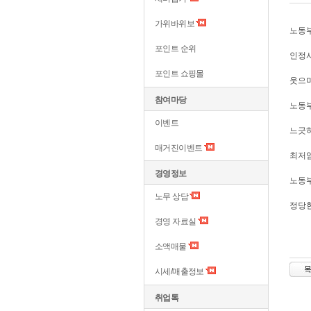
가위바위보
노동부
포인트 순위
인정
포인트 쇼핑몰
웃으며
참여마당
노동
이벤트
느긋
매거진이벤트
최저
경영정보
노동부
노무 상담
정당한
경영 자료실
소액매물
시세/매출정보
취업톡