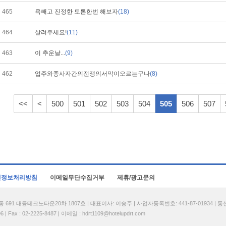
465
욕빼고 진정한 토론한번 해보자
(18)
464
살려주세요!
(11)
463
이 추운날...
(9)
462
업주와종사자간의전쟁의서막이오르는구나
(8)
<<
<
500
501
502
503
504
505
506
507
인정보처리방침
이메일무단수집거부
제휴/광고문의
1 대륭테크노타운20차 1807호 | 대표이사: 이송주 | 사업자등록번호: 441-87-01934 | 
| Fax : 02-2225-8487 | 이메일 :
hdrt1109@hotelupdrt.com