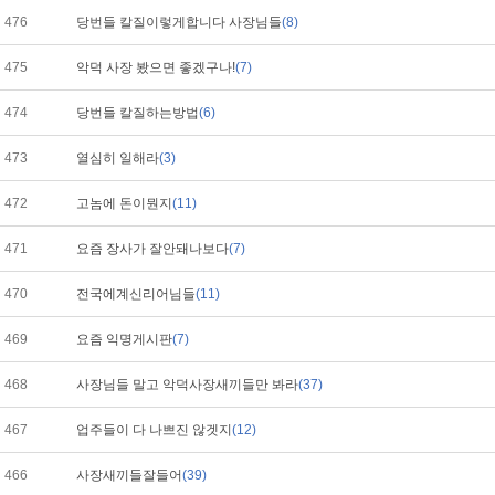
476
당번들 칼질이렇게합니다 사장님들
(8)
475
악덕 사장 봤으면 좋겠구나!
(7)
474
당번들 칼질하는방법
(6)
473
열심히 일해라
(3)
472
고놈에 돈이뭔지
(11)
471
요즘 장사가 잘안돼나보다
(7)
470
전국에계신리어님들
(11)
469
요즘 익명게시판
(7)
468
사장님들 말고 악덕사장새끼들만 봐라
(37)
467
업주들이 다 나쁘진 않겟지
(12)
466
사장새끼들잘들어
(39)