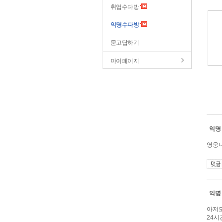
취업수다방
익명수다방
묻고답하기
마이페이지