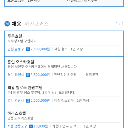
프론트업무
1년 이상
객실청소
경력무관
채용
메인포커스
1
/
1
루루호텔
부부청소팀 구합니다
인천 남동구
월
2,500,000원
객실 청소
1년 이상
용인 오스카호텔
용인 처인구 오스카호텔에서 격일당번 채용합니다
경기 용인시
월
3,500,000원
전반적인 카운터 업무
경력무관
의왕 밀로스 관광호텔
주1회 휴무 청소 부부팀, 3교대 당번 모집합니다.
경기 의왕시
월
2,500,000원
객실 청소업무
1년 이상
하라스호텔
영등포 하라스호텔
서울 영등포구
시
10,030원
카운터 업무 및 객실관리(청소상태 확인, 객실판매)
1년 이상