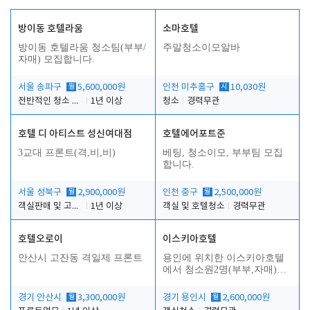
방이동 호텔라움
소마호텔
방이동 호텔라움 청소팀(부부/
주말청소이모알바
자매) 모집합니다.
서울 송파구
월
5,600,000원
인천 미추홀구
시
10,030원
전반적인 청소 업무(객실청소.객실정리)
1년 이상
청소
경력무관
호텔 디 아티스트 성신여대점
호텔에어포트준
3교대 프론트(격,비,비)
베팅, 청소이모, 부부팀 모집
합니다.
서울 성북구
월
2,900,000원
인천 중구
월
2,500,000원
객실판매 및 고객응대
1년 이상
객실 및 호텔청소
경력무관
호텔오로이
이스키아호텔
안산시 고잔동 격일제 프론트
용인에 위치한 이스키아호텔
에서 청소원2명(부부,자매)을
모집합니다..
경기 안산시
월
3,300,000원
경기 용인시
월
2,600,000원