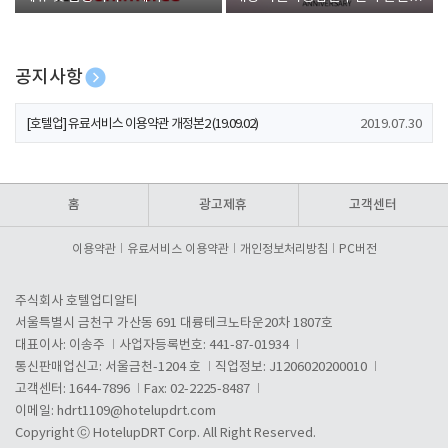
폰 증정
공지사항
[호텔업] 개인정보 처리방침 개정본1 (19.09.02)
2019.07.30
[호텔업] 유료서비스 이용약관 개정본2 (19.09.02)
2019.07.30
[호텔업] 개인정보 처리방침 개정본2 (19.09.02)
2019.07.30
홈
광고제휴
고객센터
이용약관
유료서비스 이용약관
개인정보처리방침
PC버전
주식회사 호텔업디알티
서울특별시 금천구 가산동 691 대륭테크노타운20차 1807호
대표이사: 이송주
사업자등록번호: 441-87-01934
통신판매업신고: 서울금천-1204 호
직업정보: J1206020200010
고객센터: 1644-7896
Fax: 02-2225-8487
이메일:
hdrt1109@hotelupdrt.com
Copyright ⓒ HotelupDRT Corp. All Right Reserved.