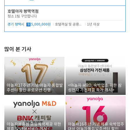
호텔야자 평택역점
청소 1팀 구인합니다
경기 평택시
월
5,000,000원
호텔객실 및 공용시설 청소 관리
1년 이상
많이 본 기사
야놀자17주년 기념 야놀자 통합발
<야놀자 MRO, 숙박업소 위한 삼
주센터 할인 프로모션 진행
성전자 가전제품 특가 개시>
야놀자제휴점 금융혜택제공 위한
야놀자16주년 기념 제휴 숙박업주
제휴 및 금융서비스 게시
대상 야놀자통합발주센터 할인쿠