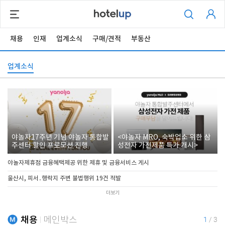
채용
인재
업계소식
구매/견적
부동산
업계소식
야놀자17주년 기념 야놀자 통합발
<야놀자 MRO, 숙박업소 위한 삼
주센터 할인 프로모션 진행
성전자 가전제품 특가 개시>
야놀자제휴점 금융혜택제공 위한 제휴 및 금융서비스 게시
울산시, 피서․행락지 주변 불법행위 19건 적발
더보기
채용
메인박스
1
/
3