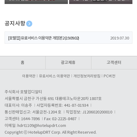
폰 증정
공지사항
[호텔업] 개인정보 처리방침 개정본1 (19.09.02)
2019.07.30
[호텔업] 유료서비스 이용약관 개정본2 (19.09.02)
2019.07.30
[호텔업] 개인정보 처리방침 개정본2 (19.09.02)
2019.07.30
홈
광고제휴
고객센터
이용약관
유료서비스 이용약관
개인정보처리방침
PC버전
주식회사 호텔업디알티
서울특별시 금천구 가산동 691 대륭테크노타운20차 1807호
대표이사: 이송주
사업자등록번호: 441-87-01934
통신판매업신고: 서울금천-1204 호
직업정보: J1206020200010
고객센터: 1644-7896
Fax: 02-2225-8487
이메일:
hdrt1109@hotelupdrt.com
Copyright ⓒ HotelupDRT Corp. All Right Reserved.