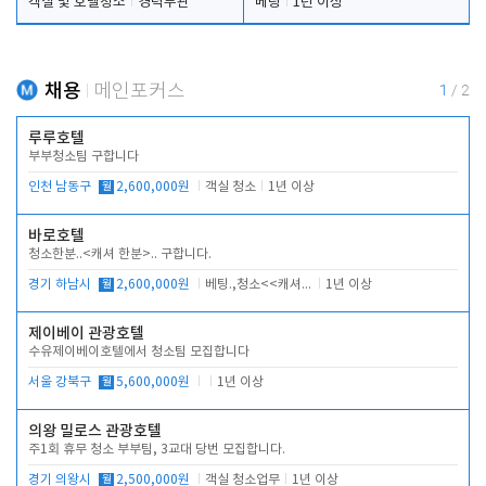
객실 및 호텔청소
경력무관
베팅
1년 이상
채용
메인포커스
1
/
2
루루호텔
부부청소팀 구합니다
인천 남동구
월
2,600,000원
객실 청소
1년 이상
바로호텔
청소한분..<캐셔 한분>.. 구합니다.
경기 하남시
월
2,600,000원
베팅.,청소<<캐셔 모셔봅니다.
1년 이상
제이베이 관광호텔
수유제이베이호텔에서 청소팀 모집합니다
서울 강북구
월
5,600,000원
1년 이상
의왕 밀로스 관광호텔
주1회 휴무 청소 부부팀, 3교대 당번 모집합니다.
경기 의왕시
월
2,500,000원
객실 청소업무
1년 이상