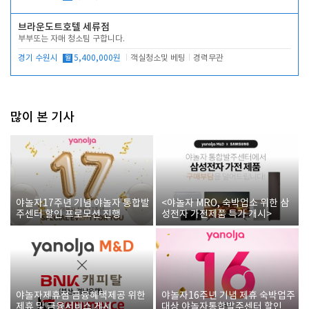
브라운도트호텔 세류점
부부또는 자매 청소팀 구합니다.
경기 수원시
월
5,400,000원
객실청소및 베팅
경력무관
많이 본 기사
야놀자17주년 기념 야놀자 통합발
<야놀자 MRO, 숙박업소 위한 삼
주센터 할인 프로모션 진행
성전자 가전제품 특가 개시>
야놀자제휴점 금융혜택제공 위한
야놀자16주년 기념 제휴 숙박업주
제휴 및 금융서비스 게시
대상 야놀자통합발주센터 할인쿠