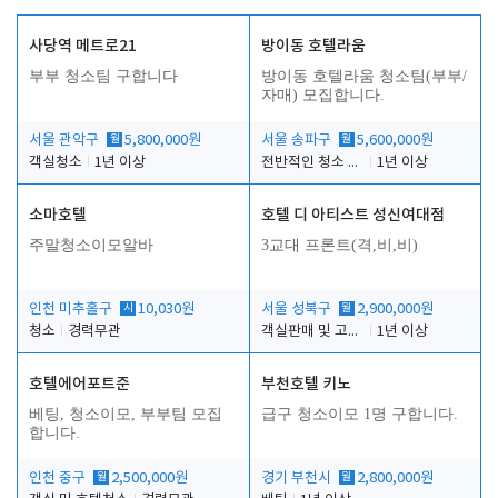
사당역 메트로21
방이동 호텔라움
부부 청소팀 구합니다
방이동 호텔라움 청소팀(부부/
자매) 모집합니다.
서울 관악구
월
5,800,000원
서울 송파구
월
5,600,000원
객실청소
1년 이상
전반적인 청소 업무(객실청소.객실정리)
1년 이상
소마호텔
호텔 디 아티스트 성신여대점
주말청소이모알바
3교대 프론트(격,비,비)
인천 미추홀구
시
10,030원
서울 성북구
월
2,900,000원
청소
경력무관
객실판매 및 고객응대
1년 이상
호텔에어포트준
부천호텔 키노
베팅, 청소이모, 부부팀 모집
급구 청소이모 1명 구합니다.
합니다.
인천 중구
월
2,500,000원
경기 부천시
월
2,800,000원