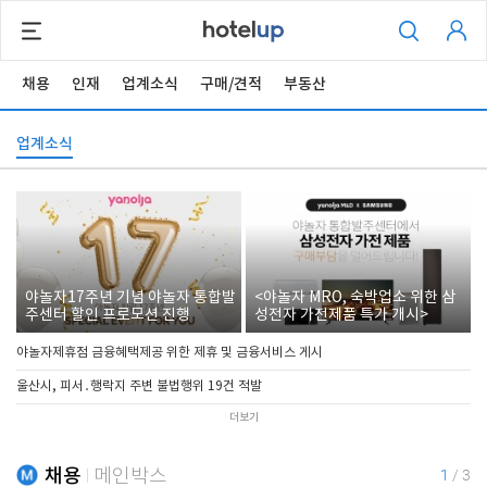
채용
인재
업계소식
구매/견적
부동산
업계소식
야놀자17주년 기념 야놀자 통합발
<야놀자 MRO, 숙박업소 위한 삼
주센터 할인 프로모션 진행
성전자 가전제품 특가 개시>
야놀자제휴점 금융혜택제공 위한 제휴 및 금융서비스 게시
울산시, 피서․행락지 주변 불법행위 19건 적발
더보기
채용
메인박스
1
/
3